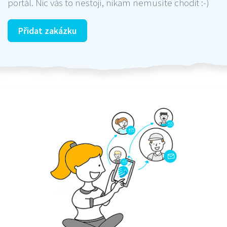
portál. Nic vás to nestojí, nikam nemusíte chodit :-)
Přidat zakázku