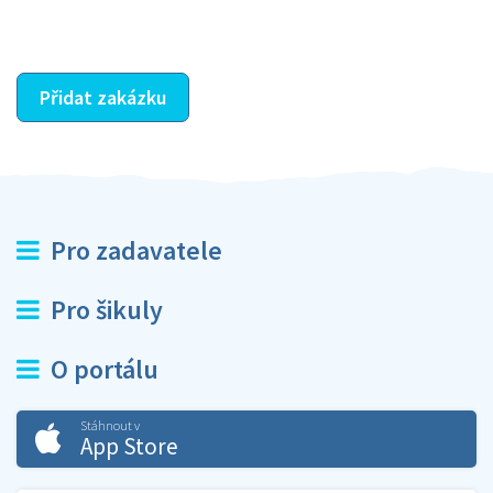
ostatní dozví z vašeho vzájemného hodnocení. A
máte vyřešeno :-)
Přidat zakázku
Pro zadavatele
Pro šikuly
O portálu
Stáhnout v
App Store