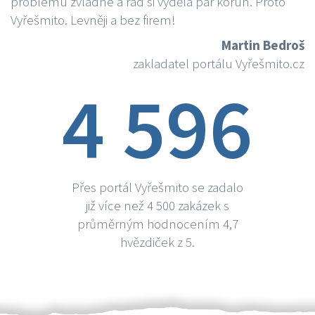
problému zvládne a rád si vydělá par korun. Proto
Vyřešmito. Levněji a bez firem!
Martin Bedroš
zakladatel portálu Vyřešmito.cz
4 596
Přes portál Vyřešmito se zadalo
již více než 4 500 zakázek s
průměrným hodnocením 4,7
hvězdiček z 5.