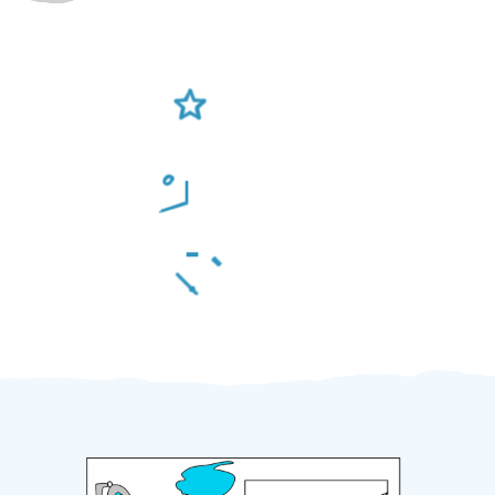
Ověření šikulové
Odměna po práci
Za 2 minuty