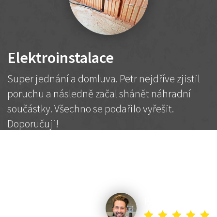
Elektroinstalace
Super jednání a domluva. Petr nejdříve zjistil
poruchu a následně začal shánět náhradní
součástky. Všechno se podařilo vyřešit.
Doporučuji!
2 500 Kč
Dohodnutá cena
Petr K.