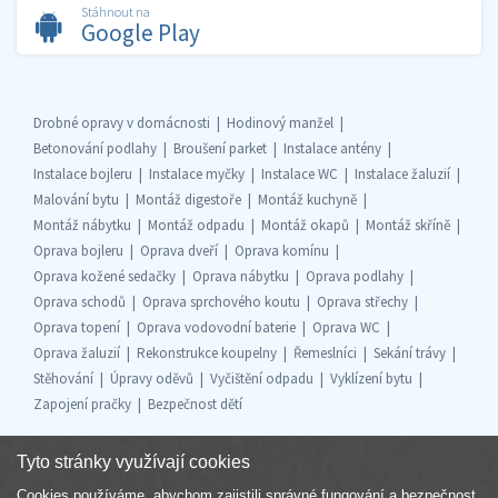
Stáhnout na
Google Play
Drobné opravy v domácnosti
Hodinový manžel
Betonování podlahy
Broušení parket
Instalace antény
Instalace bojleru
Instalace myčky
Instalace WC
Instalace žaluzií
Malování bytu
Montáž digestoře
Montáž kuchyně
Montáž nábytku
Montáž odpadu
Montáž okapů
Montáž skříně
Oprava bojleru
Oprava dveří
Oprava komínu
Oprava kožené sedačky
Oprava nábytku
Oprava podlahy
Oprava schodů
Oprava sprchového koutu
Oprava střechy
Oprava topení
Oprava vodovodní baterie
Oprava WC
Oprava žaluzií
Rekonstrukce koupelny
Řemeslníci
Sekání trávy
Stěhování
Úpravy oděvů
Vyčištění odpadu
Vyklízení bytu
Zapojení pračky
Bezpečnost dětí
Tyto stránky využívají cookies
Cookies používáme, abychom zajistili správné fungování a bezpečnost