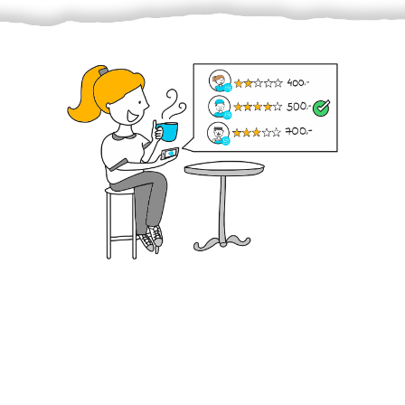
Krok III. - Hodnocení
Vybraný šikula vaše zadání po domluvě a v souladu s
jeho nabídkou vyřeší. Po splnění úkolu mu náleží
dohodnutá odměna. Zda proběhlo vše jak mělo, se