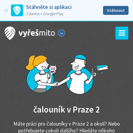
Stáhněte si aplikaci
Stáhnout
Zdarma v Google Play
čalouník v Praze 2
Máte práci pro čalouníky v Praze 2 a okolí? Nebo
potřebujete cokoli dalšího? Hledáte někoho