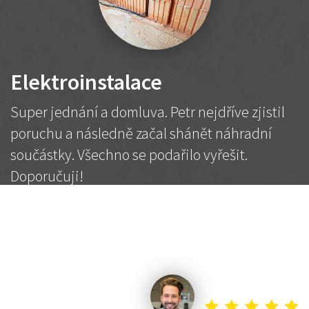
Elektroinstalace
Super jednání a domluva. Petr nejdříve zjistil
poruchu a následně začal shánět náhradní
součástky. Všechno se podařilo vyřešit.
Doporučuji!
2 500 Kč
Dohodnutá cena
Petr K.