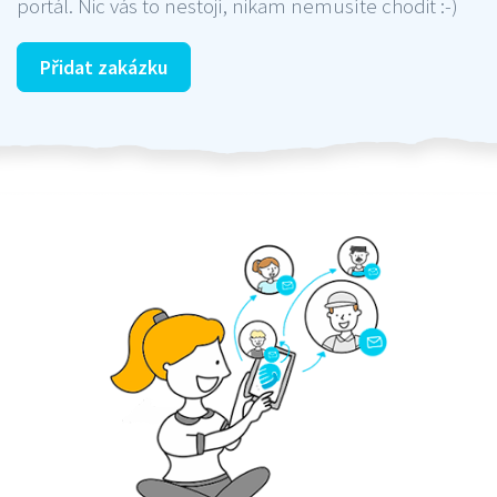
portál. Nic vás to nestojí, nikam nemusíte chodit :-)
Přidat zakázku