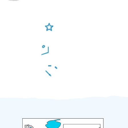
Ověření šikulové
Odměna po práci
Za 2 minuty