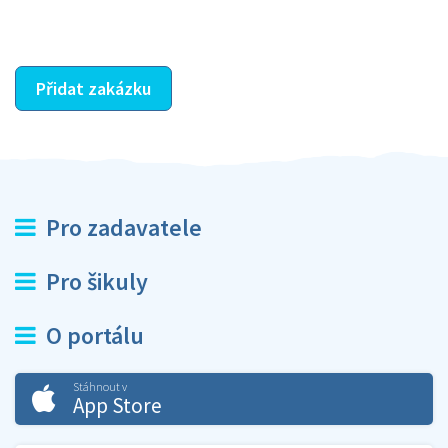
ostatní dozví z vašeho vzájemného hodnocení. A
máte vyřešeno :-)
Přidat zakázku
Pro zadavatele
Pro šikuly
O portálu
Stáhnout v
App Store