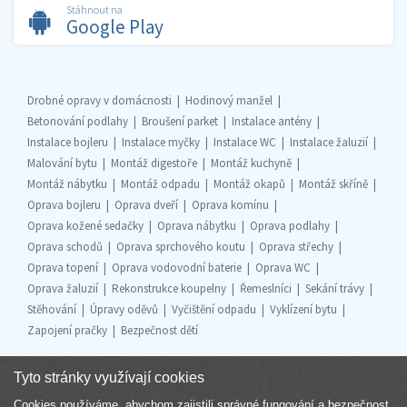
Stáhnout na
Google Play
Drobné opravy v domácnosti
Hodinový manžel
Betonování podlahy
Broušení parket
Instalace antény
Instalace bojleru
Instalace myčky
Instalace WC
Instalace žaluzií
Malování bytu
Montáž digestoře
Montáž kuchyně
Montáž nábytku
Montáž odpadu
Montáž okapů
Montáž skříně
Oprava bojleru
Oprava dveří
Oprava komínu
Oprava kožené sedačky
Oprava nábytku
Oprava podlahy
Oprava schodů
Oprava sprchového koutu
Oprava střechy
Oprava topení
Oprava vodovodní baterie
Oprava WC
Oprava žaluzií
Rekonstrukce koupelny
Řemeslníci
Sekání trávy
Stěhování
Úpravy oděvů
Vyčištění odpadu
Vyklízení bytu
Zapojení pračky
Bezpečnost dětí
Tyto stránky využívají cookies
Cookies používáme, abychom zajistili správné fungování a bezpečnost