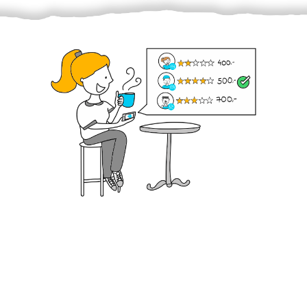
Krok III. - Hodnocení
Vybraný šikula vaše zadání po domluvě a v souladu s
jeho nabídkou vyřeší. Po splnění úkolu mu náleží
dohodnutá odměna. Zda proběhlo vše jak mělo, se