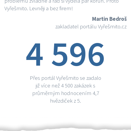
problému zvládne a rád si vydělá par korun. Proto
Vyřešmito. Levněji a bez firem!
Martin Bedroš
zakladatel portálu Vyřešmito.cz
4 596
Přes portál Vyřešmito se zadalo
již více než 4 500 zakázek s
průměrným hodnocením 4,7
hvězdiček z 5.