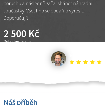
poruchu a následně začal shánět náhradní
součástky. Všechno se podařilo vyřešit.
Doporučuji!
2 500 Kč
Dohodnutá cena
Petr K.
Náš příběh