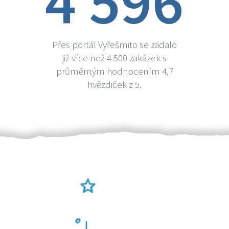
4 596
Přes portál Vyřešmito se zadalo
již více než 4 500 zakázek s
průměrným hodnocením 4,7
hvězdiček z 5.
Ověření šikulové
Odměna po práci