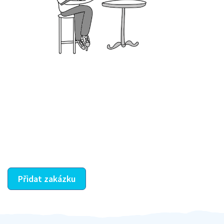
Krok III. - Hodnocení
Vybraný šikula vaše zadání po domluvě a v souladu s
jeho nabídkou vyřeší. Po splnění úkolu mu náleží
dohodnutá odměna. Zda proběhlo vše jak mělo, se
ostatní dozví z vašeho vzájemného hodnocení. A
máte vyřešeno :-)
Přidat zakázku