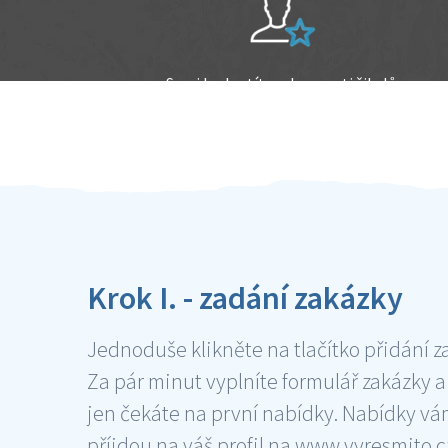
Sami hodnotíte schopnosti šikulů
Ověření šikulové
Krok I. - zadání zakázky
Jednoduše klikněte na tlačítko přidání z
Za pár minut vyplníte formulář zakázky a
jen čekáte na první nabídky. Nabídky v
příjdou na váš profil na www.vyresmito.cz