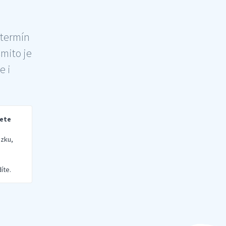
 termín
šmito je
e i
rete
zku,
íte.