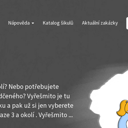
Nápověda
Katalog šikulů
Aktuální zakázky
kolí? Nebo potřebujete
dčeného? Vyřešmito je tu
u a pak už si jen vyberete
ze 3 a okolí . Vyřešmito ...