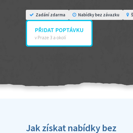
Zadání zdarma
Nabídky bez závazku
Š
PŘIDAT POPTÁVKU
v Praze 3 a okolí
Jak získat nabídky bez