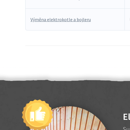
Výměna elektrokotle a bojleru
E
Su