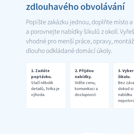
zdlouhavého obvolávání
Popište zakázku jednou, doplňte místo a
a porovnejte nabídky šikulů z okolí. Vyře
vhodné pro menší práce, opravy, montáž
dlouho odkládané domácí úkoly.
1. Zadáte
2. Přijdou
3. Vybe
poptávku.
nabídky.
šikulu.
Stačí několik
Vidíte cenu,
Bez záva
detailů, fotka je
komunikaci a
dokud si
výhoda.
dostupnost.
nabídku
nepotvrd