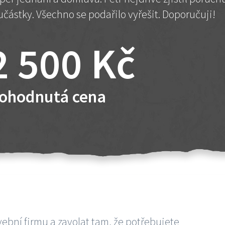
učástky. Všechno se podařilo vyřešit. Doporučuji!
2 500 Kč
ohodnutá cena
vební firmu a zavolat tam, že potřebujete