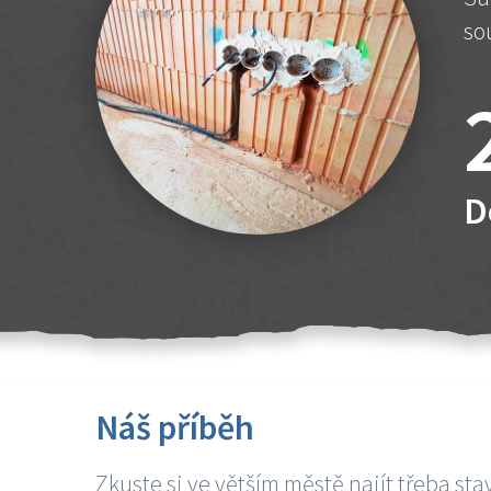
so
D
Náš příběh
Zkuste si ve větším městě najít třeba sta