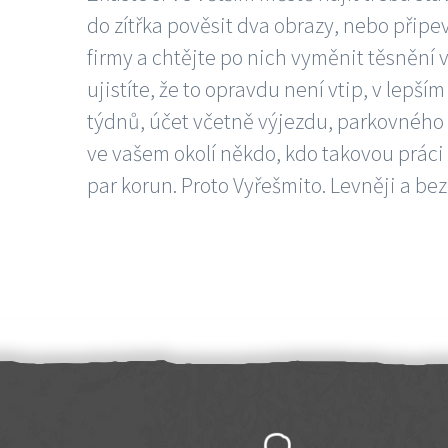
do zítřka pověsit dva obrazy, nebo připev
firmy a chtějte po nich vyměnit těsnění v
ujistíte, že to opravdu není vtip, v lepš
týdnů, účet včetně výjezdu, parkovného a
ve vašem okolí někdo, kdo takovou práci
par korun. Proto Vyřešmito. Levněji a bez