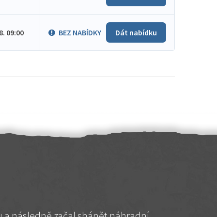
.8. 09:00
BEZ NABÍDKY
Dát nabídku
hu a následně začal shánět náhradní