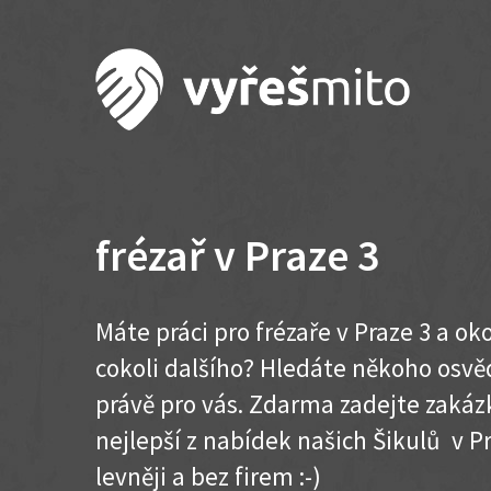
frézař v Praze 3
Máte práci pro frézaře v Praze 3 a o
cokoli dalšího? Hledáte někoho osvě
právě pro vás. Zdarma zadejte zakázk
nejlepší z nabídek našich Šikulů v Pra
levněji a bez firem :-)