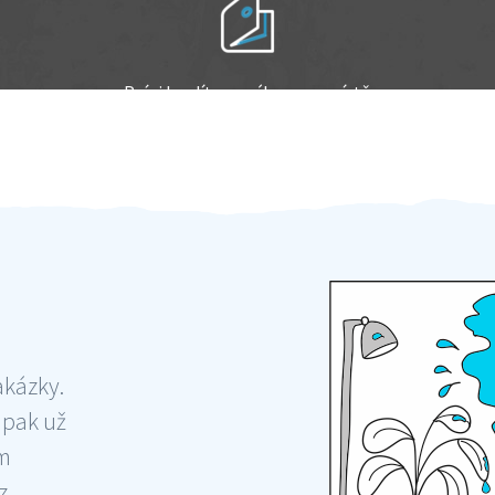
Práci hradíte po výkonu na místě
Odměna po práci
akázky.
 pak už
ám
 ,