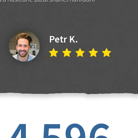
Petr K.
4 596