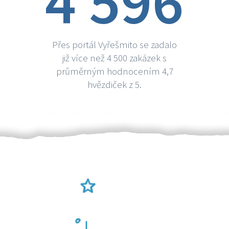
4 596
Přes portál Vyřešmito se zadalo
již více než 4 500 zakázek s
průměrným hodnocením 4,7
hvězdiček z 5.
Ověření šikulové
Odměna po práci