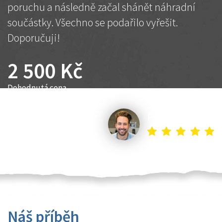
poruchu a následně začal shánět náhradní
součástky. Všechno se podařilo vyřešit.
Doporučuji!
2 500 Kč
Dohodnutá cena
Petr K.
Náš příběh