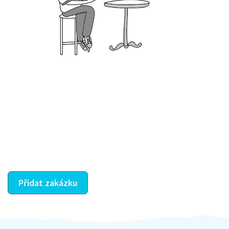
Krok III. - Hodnocení
Vybraný šikula vaše zadání po domluvě a v souladu s
jeho nabídkou vyřeší. Po splnění úkolu mu náleží
dohodnutá odměna. Zda proběhlo vše jak mělo, se
ostatní dozví z vašeho vzájemného hodnocení. A
máte vyřešeno :-)
Přidat zakázku