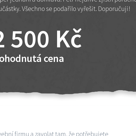
učástky. Všechno se podařilo vyřešit. Doporučuji!
2 500 Kč
ohodnutá cena
vební firmu a zavolat tam, že potřebujete