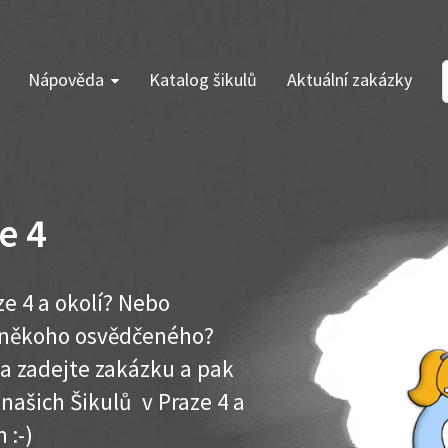
Nápověda
Katalog šikulů
Aktuální zakázky
e 4
ze 4 a okolí? Nebo
e někoho osvědčeného?
ma zadejte zakázku a pak
 našich Šikulů v Praze 4 a
 :-)