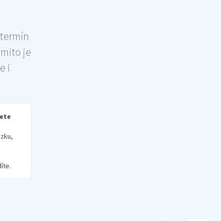
 termín
šmito je
e i
rete
zku,
íte.