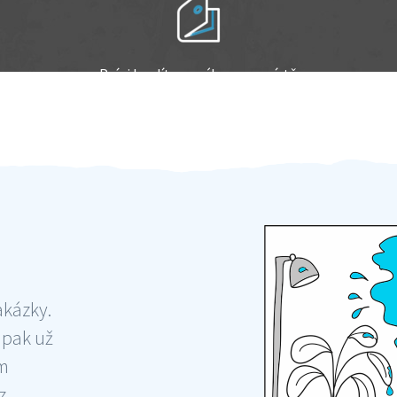
Práci hradíte po výkonu na místě
Odměna po práci
akázky.
 pak už
ám
 ,