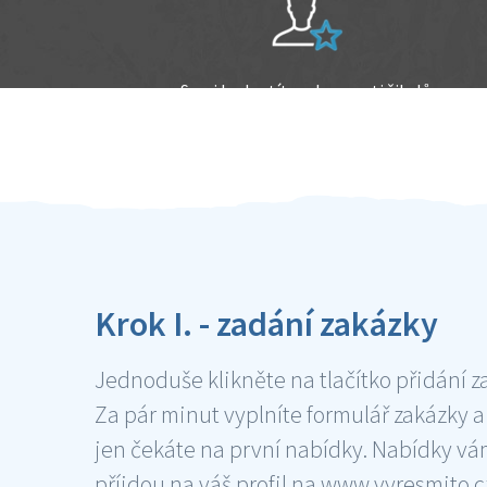
Sami hodnotíte schopnosti šikulů
Ověření šikulové
Krok I. - zadání zakázky
Jednoduše klikněte na tlačítko přidání z
Za pár minut vyplníte formulář zakázky a
jen čekáte na první nabídky. Nabídky v
příjdou na váš profil na www.vyresmito.cz