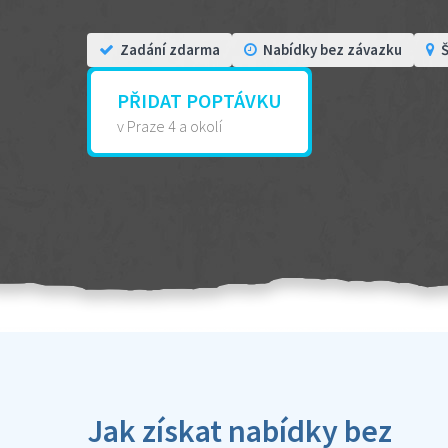
Zadání zdarma
Nabídky bez závazku
Š
PŘIDAT POPTÁVKU
v Praze 4 a okolí
Jak získat nabídky bez