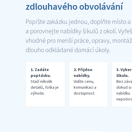
zdlouhavého obvolávání
Popište zakázku jednou, doplňte místo a
a porovnejte nabídky šikulů z okolí. Vyře
vhodné pro menší práce, opravy, montáž
dlouho odkládané domácí úkoly.
1. Zadáte
2. Přijdou
3. Vybe
poptávku.
nabídky.
šikulu.
Stačí několik
Vidíte cenu,
Bez záva
detailů, fotka je
komunikaci a
dokud si
výhoda.
dostupnost.
nabídku
nepotvrd