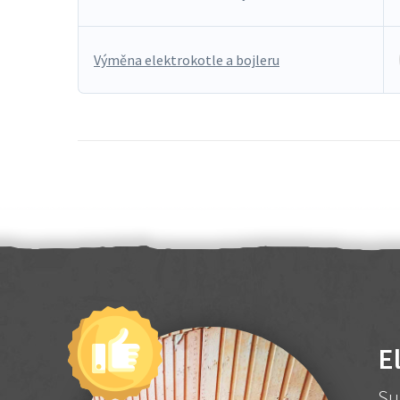
Výměna elektrokotle a bojleru
E
Su