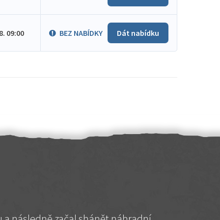
.8. 09:00
BEZ NABÍDKY
Dát nabídku
hu a následně začal shánět náhradní