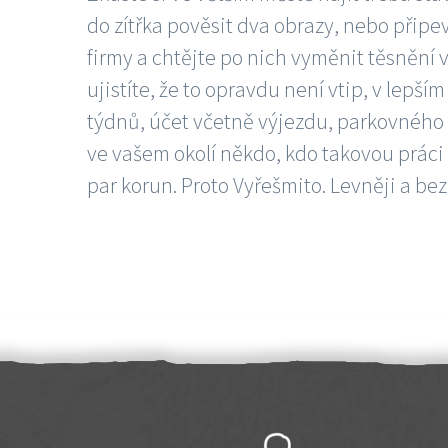
do zítřka pověsit dva obrazy, nebo připev
firmy a chtějte po nich vyměnit těsnění v
ujistíte, že to opravdu není vtip, v lepš
týdnů, účet včetně výjezdu, parkovného a
ve vašem okolí někdo, kdo takovou práci
par korun. Proto Vyřešmito. Levněji a bez