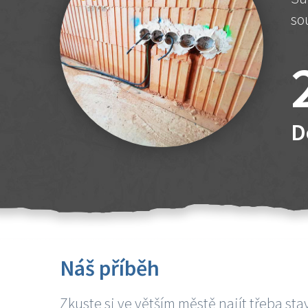
so
D
Náš příběh
Zkuste si ve větším městě najít třeba sta