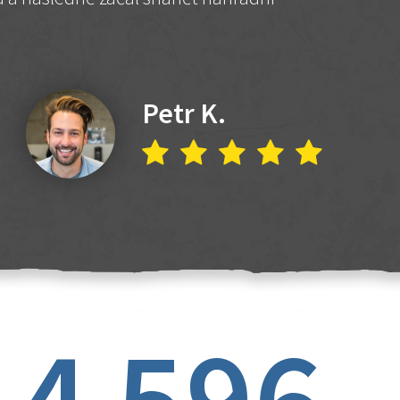
Petr K.
4 596