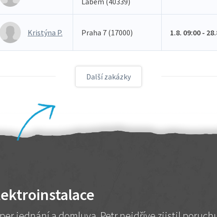
Labem (40339)
Kristýna P.
Praha 7 (17000)
1.8. 09:00 - 28
Další zakázky
lektroinstalace
per jednání a domluva. Petr nejdříve zjistil poruc