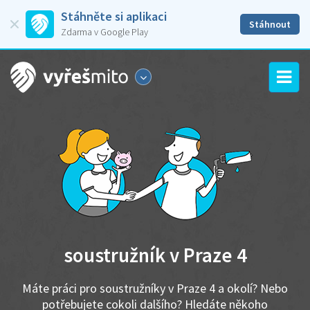
Stáhněte si aplikaci
Stáhnout
Zdarma v Google Play
soustružník v Praze 4
Máte práci pro soustružníky v Praze 4 a okolí? Nebo
potřebujete cokoli dalšího? Hledáte někoho