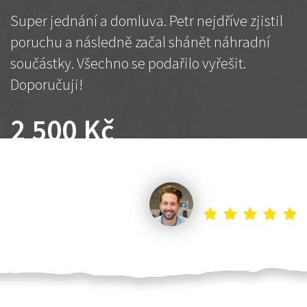
Super jednání a domluva. Petr nejdříve zjistil
poruchu a následně začal shánět náhradní
součástky. Všechno se podařilo vyřešit.
Doporučuji!
2 500 Kč
Dohodnutá cena
Petr K.