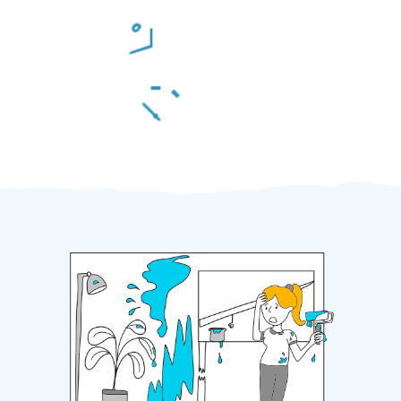
Odměna po práci
Za 2 minuty