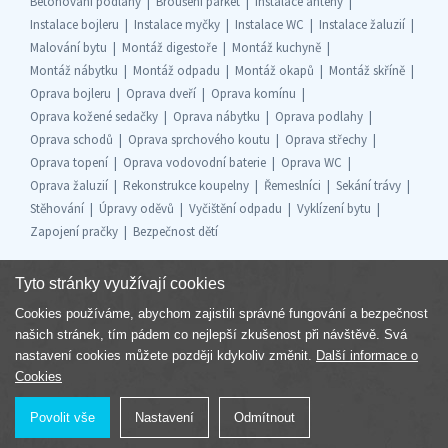
Betonování podlahy
Broušení parket
Instalace antény
Instalace bojleru
Instalace myčky
Instalace WC
Instalace žaluzií
Malování bytu
Montáž digestoře
Montáž kuchyně
Montáž nábytku
Montáž odpadu
Montáž okapů
Montáž skříně
Oprava bojleru
Oprava dveří
Oprava komínu
Oprava kožené sedačky
Oprava nábytku
Oprava podlahy
Oprava schodů
Oprava sprchového koutu
Oprava střechy
Oprava topení
Oprava vodovodní baterie
Oprava WC
Oprava žaluzií
Rekonstrukce koupelny
Řemeslníci
Sekání trávy
Stěhování
Úpravy oděvů
Vyčištění odpadu
Vyklízení bytu
Zapojení pračky
Bezpečnost dětí
Tyto stránky využívají cookies
Cookies používáme, abychom zajistili správné fungování a bezpečnost
Součást skupiny
našich stránek, tím pádem co nejlepší zkušenost při návštěvě. Svá
nastavení cookies můžete později kdykoliv změnit.
Další informace o
Cookies
Povolit vše
Nastavení
Odmítnout