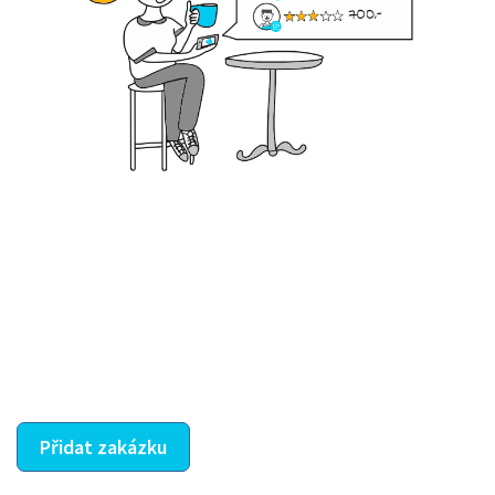
Krok III. - Hodnocení
Vybraný šikula vaše zadání po domluvě a v souladu s
jeho nabídkou vyřeší. Po splnění úkolu mu náleží
dohodnutá odměna. Zda proběhlo vše jak mělo, se
ostatní dozví z vašeho vzájemného hodnocení. A
máte vyřešeno :-)
Přidat zakázku