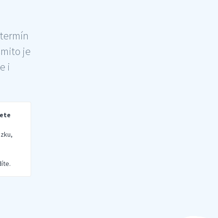
 termín
šmito je
e i
rete
zku,
íte.