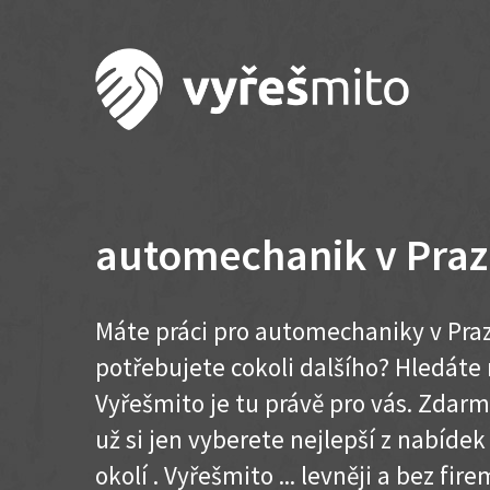
automechanik v Praz
Máte práci pro automechaniky v Praz
potřebujete cokoli dalšího? Hledát
Vyřešmito je tu právě pro vás. Zdar
už si jen vyberete nejlepší z nabídek
okolí . Vyřešmito ... levněji a bez firem