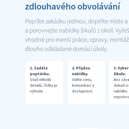
zdlouhavého obvolávání
Popište zakázku jednou, doplňte místo a
a porovnejte nabídky šikulů z okolí. Vyře
vhodné pro menší práce, opravy, montáž
dlouho odkládané domácí úkoly.
1. Zadáte
2. Přijdou
3. Vybe
poptávku.
nabídky.
šikulu.
Stačí několik
Vidíte cenu,
Bez záva
detailů, fotka je
komunikaci a
dokud si
výhoda.
dostupnost.
nabídku
nepotvrd