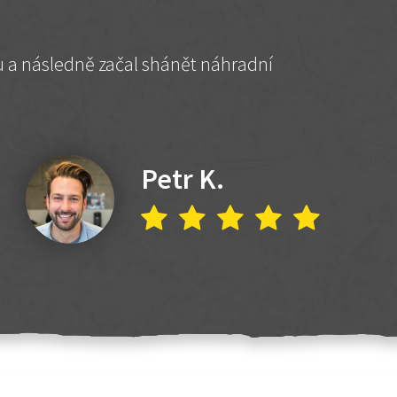
hu a následně začal shánět náhradní
Petr K.