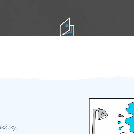
Práci hradíte po výkonu na místě
Odměna po práci
akázky.