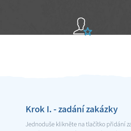
Sami hodnotíte schopnosti šikulů
Ověření šikulové
Krok I. - zadání zakázky
Jednoduše klikněte na tlačítko přidání z