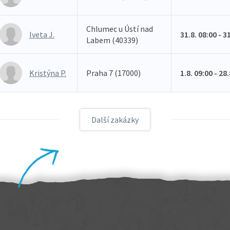
Chlumec u Ústí nad
Iveta J.
31.8. 08:00 - 3
Labem (40339)
Kristýna P.
Praha 7 (17000)
1.8. 09:00 - 28
Další zakázky