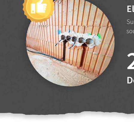
E
Su
so
D