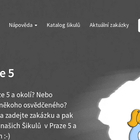
Nápověda
Katalog šikulů
Aktuální zakázky
e 5
e 5 a okolí? Nebo
e někoho osvědčeného?
ma zadejte zakázku a pak
 našich Šikulů v Praze 5 a
 :-)