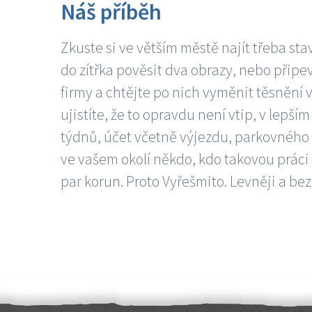
Náš příběh
Zkuste si ve větším městě najít třeba sta
do zítřka pověsit dva obrazy, nebo připev
firmy a chtějte po nich vyměnit těsnění v
ujistíte, že to opravdu není vtip, v lepš
týdnů, účet včetně výjezdu, parkovného a
ve vašem okolí někdo, kdo takovou práci
par korun. Proto Vyřešmito. Levněji a bez