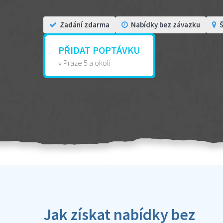
Zadání zdarma
Nabídky bez závazku
Š
PŘIDAT POPTÁVKU
v Praze 5 a okolí
Jak získat nabídky bez