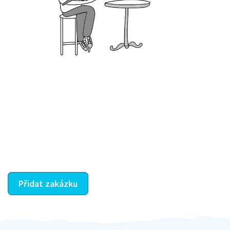
Krok III. - Hodnocení
Vybraný šikula vaše zadání po domluvě a v souladu s
jeho nabídkou vyřeší. Po splnění úkolu mu náleží
dohodnutá odměna. Zda proběhlo vše jak mělo, se
ostatní dozví z vašeho vzájemného hodnocení. A
máte vyřešeno :-)
Přidat zakázku