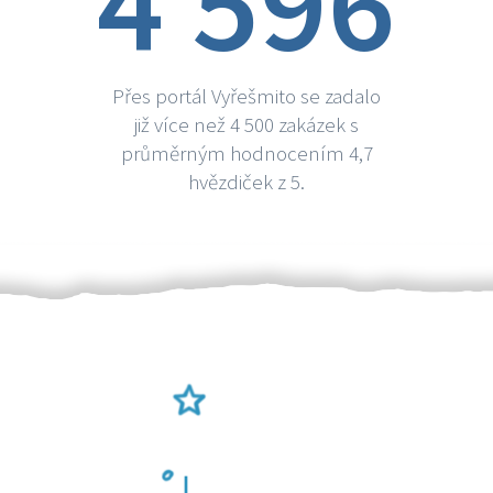
4 596
Přes portál Vyřešmito se zadalo
již více než 4 500 zakázek s
průměrným hodnocením 4,7
hvězdiček z 5.
Ověření šikulové
Odměna po práci