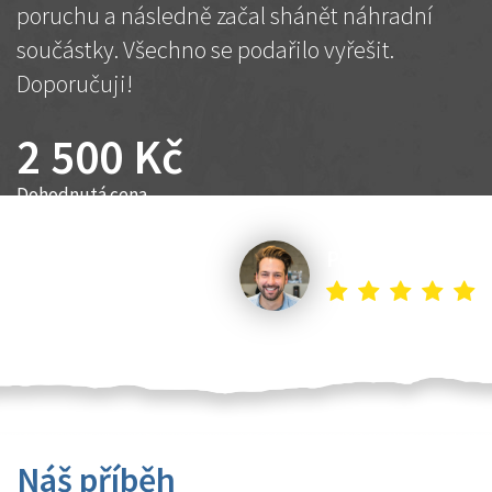
poruchu a následně začal shánět náhradní
součástky. Všechno se podařilo vyřešit.
Doporučuji!
2 500 Kč
Dohodnutá cena
Petr K.
Náš příběh