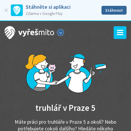
Stáhněte si aplikaci
Stáhnout
Zdarma v Google Play
truhlář v Praze 5
Máte práci pro truhláře v Praze 5 a okolí? Nebo
potřebujete cokoli dalšího? Hledáte někoho