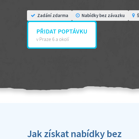
Zadání zdarma
Nabídky bez závazku
Š
PŘIDAT POPTÁVKU
v Praze 6 a okolí
Jak získat nabídky bez