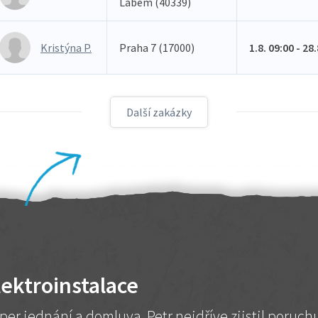
Labem (40339)
Kristýna P.
Praha 7 (17000)
1.8. 09:00 - 28
Další zakázky
lektroinstalace
per jednání a domluva. Petr nejdříve zjistil poruc