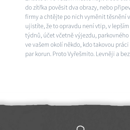
do zítřka pověsit dva obrazy, nebo připev
firmy a chtějte po nich vyměnit těsnění v
ujistíte, že to opravdu není vtip, v lepš
týdnů, účet včetně výjezdu, parkovného a
ve vašem okolí někdo, kdo takovou práci
par korun. Proto Vyřešmito. Levněji a bez