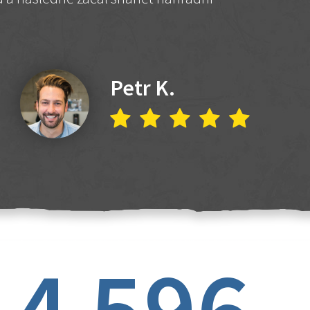
Petr K.
4 596