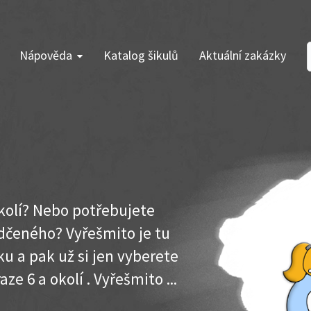
Nápověda
Katalog šikulů
Aktuální zakázky
okolí? Nebo potřebujete
dčeného? Vyřešmito je tu
u a pak už si jen vyberete
ze 6 a okolí . Vyřešmito ...