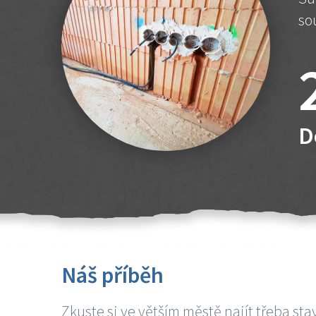
so
D
Náš příběh
Zkuste si ve větším městě najít třeba sta