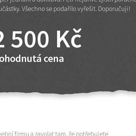
učástky. Všechno se podařilo vyřešit. Doporučuji!
2 500 Kč
ohodnutá cena
vební firmu a zavolat tam, že potřebujete