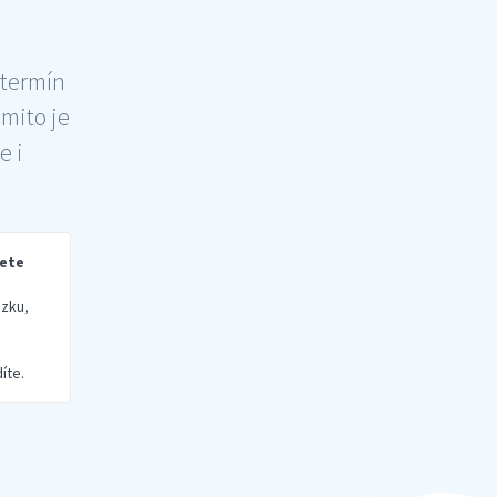
 termín
šmito je
e i
rete
zku,
íte.