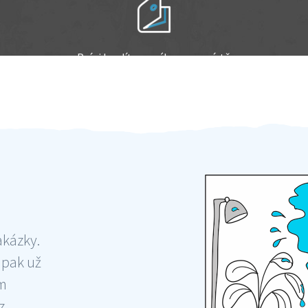
Práci hradíte po výkonu na místě
Odměna po práci
akázky.
 pak už
ám
 ,