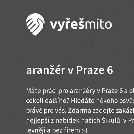
aranžér v Praze 6
Máte práci pro aranžéry v Praze 6 a 
cokoli dalšího? Hledáte někoho osvě
právě pro vás. Zdarma zadejte zakázk
nejlepší z nabídek našich Šikulů v Pra
levněji a bez firem :-)