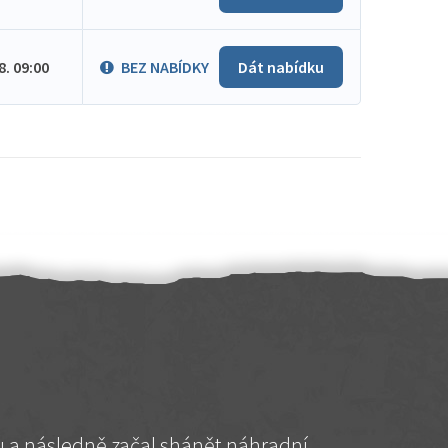
.8. 09:00
BEZ NABÍDKY
Dát nabídku
hu a následně začal shánět náhradní