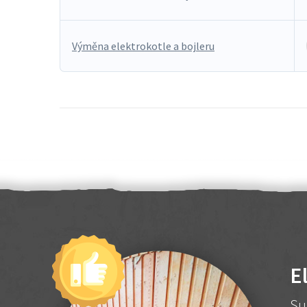
Výměna elektrokotle a bojleru
E
Su