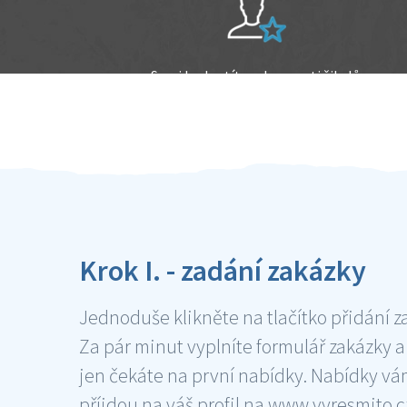
Sami hodnotíte schopnosti šikulů
Ověření šikulové
Krok I. - zadání zakázky
Jednoduše klikněte na tlačítko přidání z
Za pár minut vyplníte formulář zakázky a
jen čekáte na první nabídky. Nabídky v
příjdou na váš profil na www.vyresmito.cz