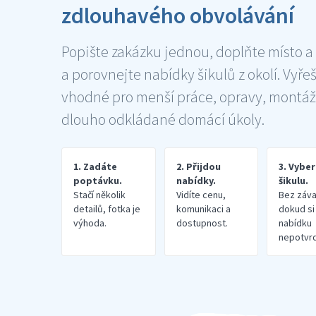
zdlouhavého obvolávání
Popište zakázku jednou, doplňte místo a
a porovnejte nabídky šikulů z okolí. Vyře
vhodné pro menší práce, opravy, montáž
dlouho odkládané domácí úkoly.
1. Zadáte
2. Přijdou
3. Vybe
poptávku.
nabídky.
šikulu.
Stačí několik
Vidíte cenu,
Bez záva
detailů, fotka je
komunikaci a
dokud si
výhoda.
dostupnost.
nabídku
nepotvrd