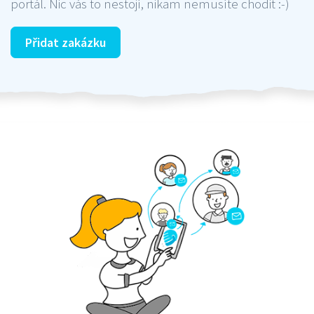
portál. Nic vás to nestojí, nikam nemusíte chodit :-)
Přidat zakázku