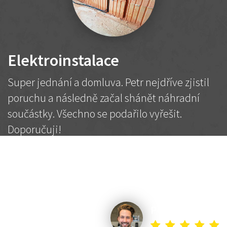
Elektroinstalace
Super jednání a domluva. Petr nejdříve zjistil
poruchu a následně začal shánět náhradní
součástky. Všechno se podařilo vyřešit.
Doporučuji!
2 500 Kč
Dohodnutá cena
Petr K.