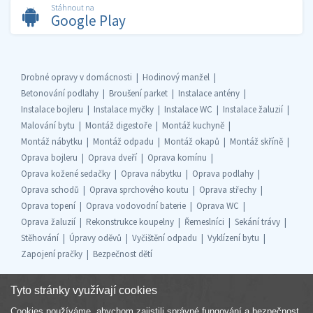
Stáhnout na
Google Play
Drobné opravy v domácnosti
Hodinový manžel
Betonování podlahy
Broušení parket
Instalace antény
Instalace bojleru
Instalace myčky
Instalace WC
Instalace žaluzií
Malování bytu
Montáž digestoře
Montáž kuchyně
Montáž nábytku
Montáž odpadu
Montáž okapů
Montáž skříně
Oprava bojleru
Oprava dveří
Oprava komínu
Oprava kožené sedačky
Oprava nábytku
Oprava podlahy
Oprava schodů
Oprava sprchového koutu
Oprava střechy
Oprava topení
Oprava vodovodní baterie
Oprava WC
Oprava žaluzií
Rekonstrukce koupelny
Řemeslníci
Sekání trávy
Stěhování
Úpravy oděvů
Vyčištění odpadu
Vyklízení bytu
Zapojení pračky
Bezpečnost dětí
Tyto stránky využívají cookies
Cookies používáme, abychom zajistili správné fungování a bezpečnost