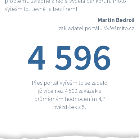
problému zvládne a rád si vydělá par korun. Proto
Vyřešmito. Levněji a bez firem!
Martin Bedroš
zakladatel portálu Vyřešmito.cz
4 596
Přes portál Vyřešmito se zadalo
již více než 4 500 zakázek s
průměrným hodnocením 4,7
hvězdiček z 5.