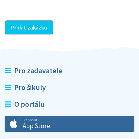
ostatní dozví z vašeho vzájemného hodnocení. A
máte vyřešeno :-)
Přidat zakázku
Pro zadavatele
Pro šikuly
O portálu
Stáhnout v
App Store