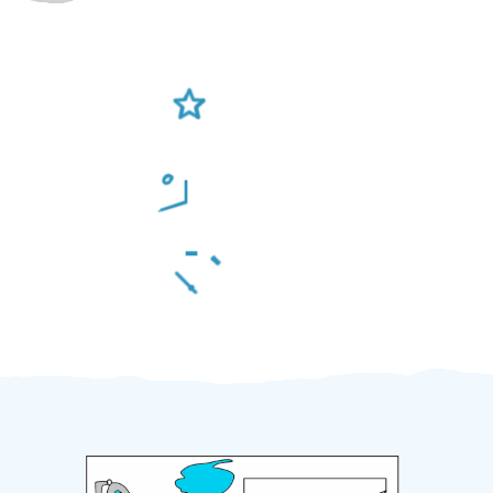
Ověření šikulové
Odměna po práci
Za 2 minuty