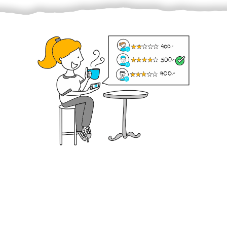
Krok III. - Hodnocení
Vybraný šikula vaše zadání po domluvě a v souladu s
jeho nabídkou vyřeší. Po splnění úkolu mu náleží
dohodnutá odměna. Zda proběhlo vše jak mělo, se