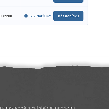
.8. 09:00
BEZ NABÍDKY
Dát nabídku
hu a následně začal shánět náhradní