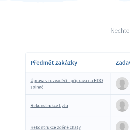
Nechte 
Předmět zakázky
Zada
Úprava v rozvaděči - příprava na HDO
spínač
Rekonstrukce bytu
Rekontrukce zděné chaty