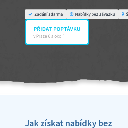
Zadání zdarma
Nabídky bez závazku
Š
PŘIDAT POPTÁVKU
v Praze 6 a okolí
Jak získat nabídky bez