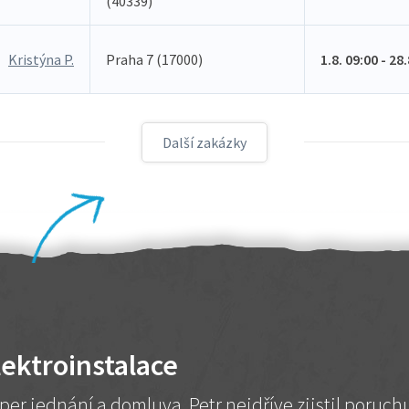
(40339)
Kristýna P.
Praha 7 (17000)
1.8. 09:00 - 28
Další zakázky
lektroinstalace
per jednání a domluva. Petr nejdříve zjistil poruc