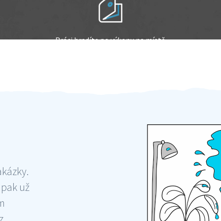
Práci hradíte po výkonu na místě
Odměna po práci
akázky.
 pak už
ám
 ,