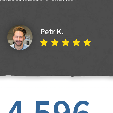
Petr K.
4 596