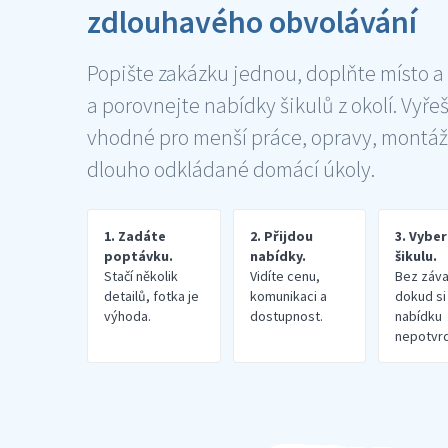
zdlouhavého obvolávání
Popište zakázku jednou, doplňte místo a
a porovnejte nabídky šikulů z okolí. Vyře
vhodné pro menší práce, opravy, montáž
dlouho odkládané domácí úkoly.
1. Zadáte
2. Přijdou
3. Vybe
poptávku.
nabídky.
šikulu.
Stačí několik
Vidíte cenu,
Bez záva
detailů, fotka je
komunikaci a
dokud si
výhoda.
dostupnost.
nabídku
nepotvrd