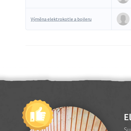
Výměna elektrokotle a bojleru
E
Su