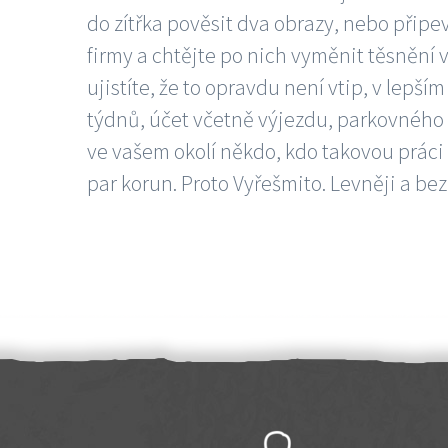
do zítřka pověsit dva obrazy, nebo připev
firmy a chtějte po nich vyměnit těsnění v
ujistíte, že to opravdu není vtip, v lepš
týdnů, účet včetně výjezdu, parkovného a
ve vašem okolí někdo, kdo takovou práci
par korun. Proto Vyřešmito. Levněji a bez