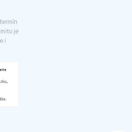
 termín
šmito je
e i
rete
zku,
íte.