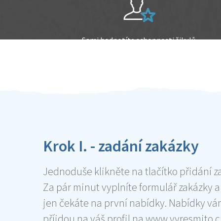
Sami hodnotíte schopnosti šikulů
Ověření šikulové
Krok I. - zadání zakázky
Jednoduše klikněte na tlačítko přidání z
Za pár minut vyplníte formulář zakázky a
jen čekáte na první nabídky. Nabídky v
příjdou na váš profil na www.vyresmito.cz