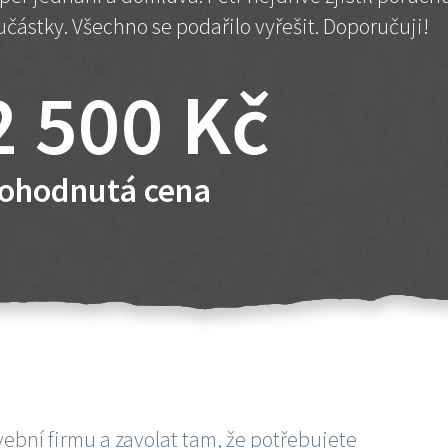
učástky. Všechno se podařilo vyřešit. Doporučuji!
2 500 Kč
ohodnutá cena
vební firmu a zavolat tam, že potřebujete