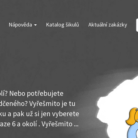
Nápověda
Katalog šikulů
Aktuální zakázky
kolí? Nebo potřebujete
dčeného? Vyřešmito je tu
u a pak už si jen vyberete
ze 6 a okolí . Vyřešmito ...