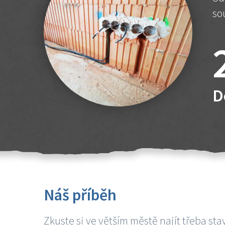
so
D
Náš příběh
Zkuste si ve větším městě najít třeba sta