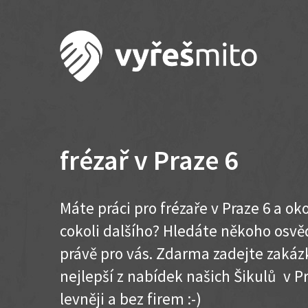
frézař v Praze 6
Máte práci pro frézaře v Praze 6 a o
cokoli dalšího? Hledáte někoho osvě
právě pro vás. Zdarma zadejte zakázk
nejlepší z nabídek našich Šikulů v Pra
levněji a bez firem :-)