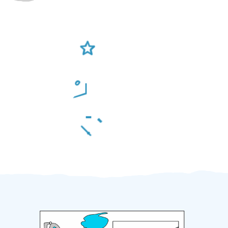
Ověření šikulové
Odměna po práci
Za 2 minuty