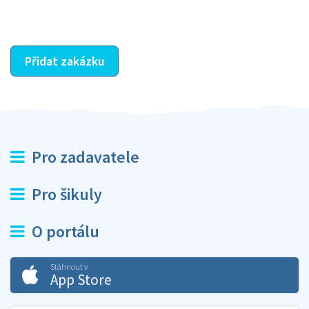
ostatní dozví z vašeho vzájemného hodnocení. A
máte vyřešeno :-)
Přidat zakázku
Pro zadavatele
Pro šikuly
O portálu
Stáhnout v
App Store