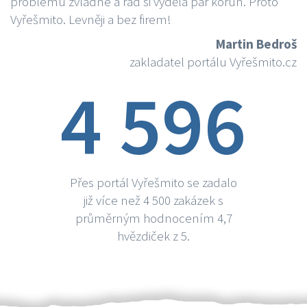
problému zvládne a rád si vydělá par korun. Proto
Vyřešmito. Levněji a bez firem!
Martin Bedroš
zakladatel portálu Vyřešmito.cz
4 596
Přes portál Vyřešmito se zadalo
již více než 4 500 zakázek s
průměrným hodnocením 4,7
hvězdiček z 5.