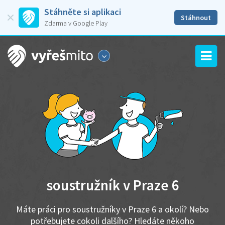
Stáhněte si aplikaci
Stáhnout
Zdarma v Google Play
soustružník v Praze 6
Máte práci pro soustružníky v Praze 6 a okolí? Nebo
potřebujete cokoli dalšího? Hledáte někoho