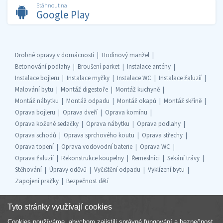
Stáhnout na
Google Play
Drobné opravy v domácnosti
Hodinový manžel
Betonování podlahy
Broušení parket
Instalace antény
Instalace bojleru
Instalace myčky
Instalace WC
Instalace žaluzií
Malování bytu
Montáž digestoře
Montáž kuchyně
Montáž nábytku
Montáž odpadu
Montáž okapů
Montáž skříně
Oprava bojleru
Oprava dveří
Oprava komínu
Oprava kožené sedačky
Oprava nábytku
Oprava podlahy
Oprava schodů
Oprava sprchového koutu
Oprava střechy
Oprava topení
Oprava vodovodní baterie
Oprava WC
Oprava žaluzií
Rekonstrukce koupelny
Řemeslníci
Sekání trávy
Stěhování
Úpravy oděvů
Vyčištění odpadu
Vyklízení bytu
Zapojení pračky
Bezpečnost dětí
Tyto stránky využívají cookies
Cookies používáme, abychom zajistili správné fungování a bezpečnost