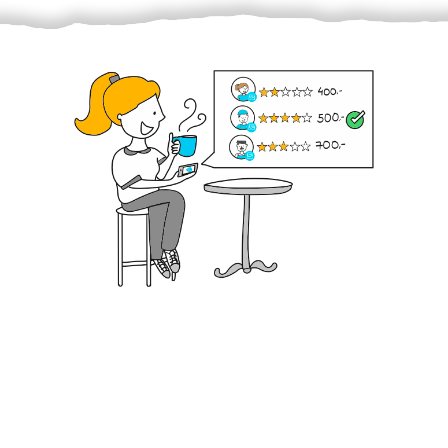
Krok III. - Hodnocení
Vybraný šikula vaše zadání po domluvě a v souladu s
jeho nabídkou vyřeší. Po splnění úkolu mu náleží
dohodnutá odměna. Zda proběhlo vše jak mělo, se