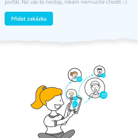
portál. Nic vás to nestojí, nikam nemusíte chodit :-)
Přidat zakázku