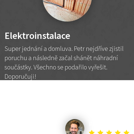
Elektroinstalace
Super jednání a domluva. Petr nejdříve zjistil
poruchu a následně začal shánět náhradní
součástky. Všechno se podařilo vyřešit.
Doporučuji!
2 500 Kč
Dohodnutá cena
Petr K.