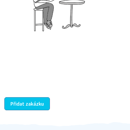
Krok III. - Hodnocení
Vybraný šikula vaše zadání po domluvě a v souladu s
jeho nabídkou vyřeší. Po splnění úkolu mu náleží
dohodnutá odměna. Zda proběhlo vše jak mělo, se
ostatní dozví z vašeho vzájemného hodnocení. A
máte vyřešeno :-)
Přidat zakázku