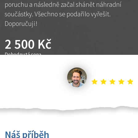
poruchu a následně začal shánět náhradní
součástky. Všechno se podařilo vyřešit.
Doporučuji!
2 500 Kč
Dohodnutá cena
Petr K.
Náš příběh