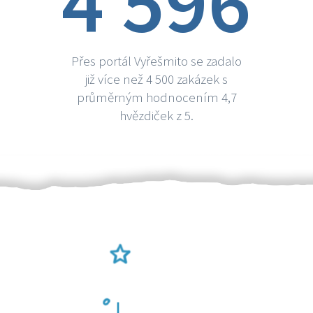
4 596
Přes portál Vyřešmito se zadalo
již více než 4 500 zakázek s
průměrným hodnocením 4,7
hvězdiček z 5.
Ověření šikulové
Odměna po práci