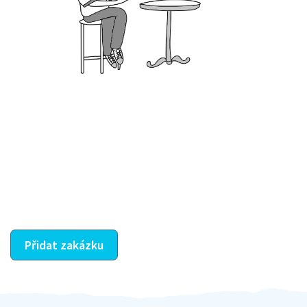
Krok III. - Hodnocení
Vybraný šikula vaše zadání po domluvě a v souladu s
jeho nabídkou vyřeší. Po splnění úkolu mu náleží
dohodnutá odměna. Zda proběhlo vše jak mělo, se
ostatní dozví z vašeho vzájemného hodnocení. A
máte vyřešeno :-)
Přidat zakázku