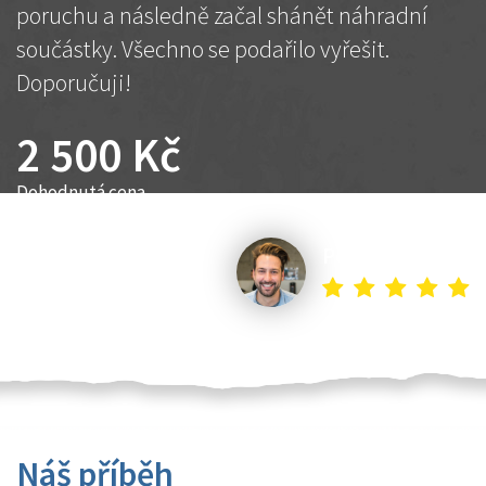
poruchu a následně začal shánět náhradní
součástky. Všechno se podařilo vyřešit.
Doporučuji!
2 500 Kč
Dohodnutá cena
Petr K.
Náš příběh