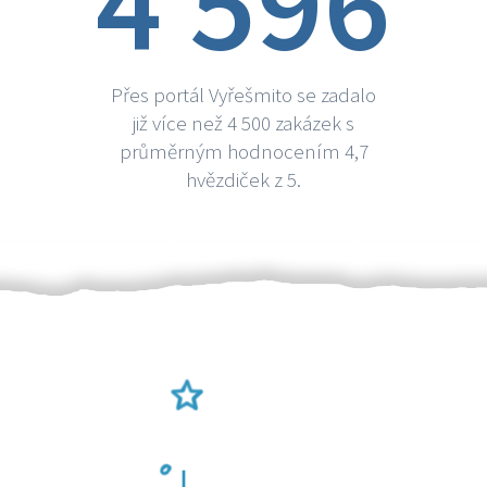
4 596
Přes portál Vyřešmito se zadalo
již více než 4 500 zakázek s
průměrným hodnocením 4,7
hvězdiček z 5.
Ověření šikulové
Odměna po práci