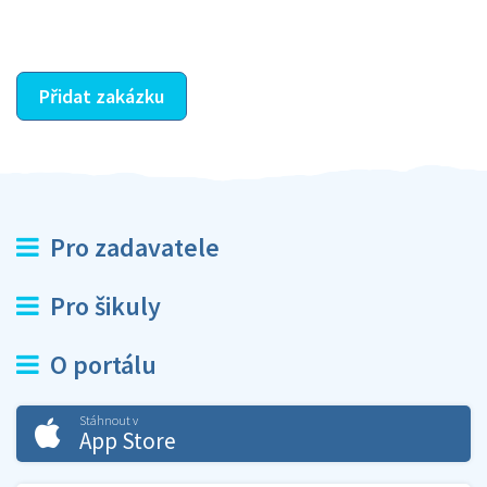
ostatní dozví z vašeho vzájemného hodnocení. A
máte vyřešeno :-)
Přidat zakázku
Pro zadavatele
Pro šikuly
O portálu
Stáhnout v
App Store