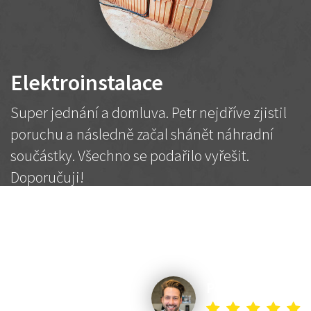
Elektroinstalace
Super jednání a domluva. Petr nejdříve zjistil
poruchu a následně začal shánět náhradní
součástky. Všechno se podařilo vyřešit.
Doporučuji!
2 500 Kč
Dohodnutá cena
Petr K.