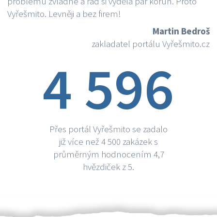
problému zvládne a rád si vydělá par korun. Proto
Vyřešmito. Levněji a bez firem!
Martin Bedroš
zakladatel portálu Vyřešmito.cz
4 596
Přes portál Vyřešmito se zadalo
již více než 4 500 zakázek s
průměrným hodnocením 4,7
hvězdiček z 5.