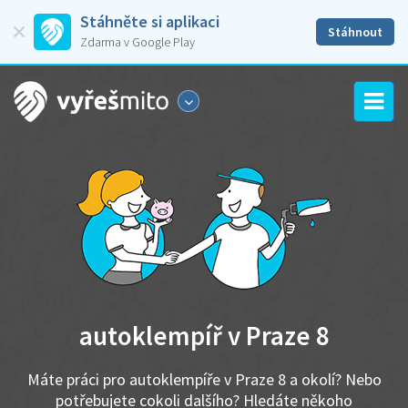
Stáhněte si aplikaci
Stáhnout
Zdarma v Google Play
autoklempíř v Praze 8
Máte práci pro autoklempíře v Praze 8 a okolí? Nebo
potřebujete cokoli dalšího? Hledáte někoho