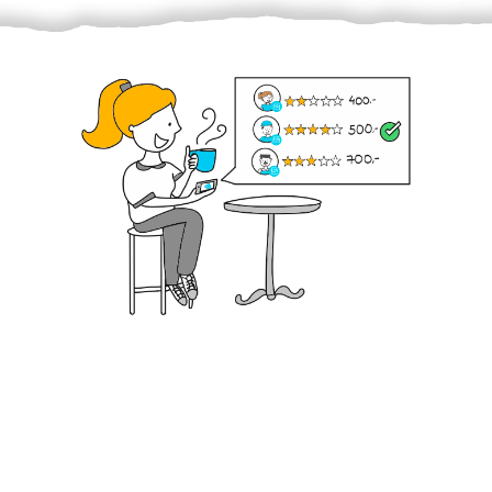
Krok III. - Hodnocení
Vybraný šikula vaše zadání po domluvě a v souladu s
jeho nabídkou vyřeší. Po splnění úkolu mu náleží
dohodnutá odměna. Zda proběhlo vše jak mělo, se