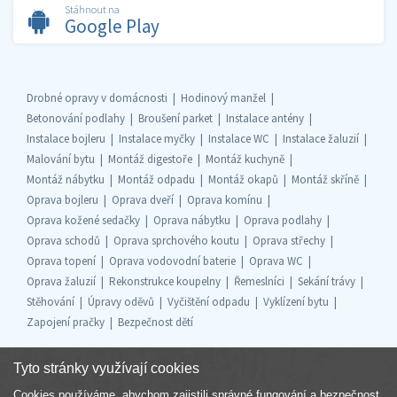
Stáhnout na
Google Play
Drobné opravy v domácnosti
Hodinový manžel
Betonování podlahy
Broušení parket
Instalace antény
Instalace bojleru
Instalace myčky
Instalace WC
Instalace žaluzií
Malování bytu
Montáž digestoře
Montáž kuchyně
Montáž nábytku
Montáž odpadu
Montáž okapů
Montáž skříně
Oprava bojleru
Oprava dveří
Oprava komínu
Oprava kožené sedačky
Oprava nábytku
Oprava podlahy
Oprava schodů
Oprava sprchového koutu
Oprava střechy
Oprava topení
Oprava vodovodní baterie
Oprava WC
Oprava žaluzií
Rekonstrukce koupelny
Řemeslníci
Sekání trávy
Stěhování
Úpravy oděvů
Vyčištění odpadu
Vyklízení bytu
Zapojení pračky
Bezpečnost dětí
Tyto stránky využívají cookies
Cookies používáme, abychom zajistili správné fungování a bezpečnost