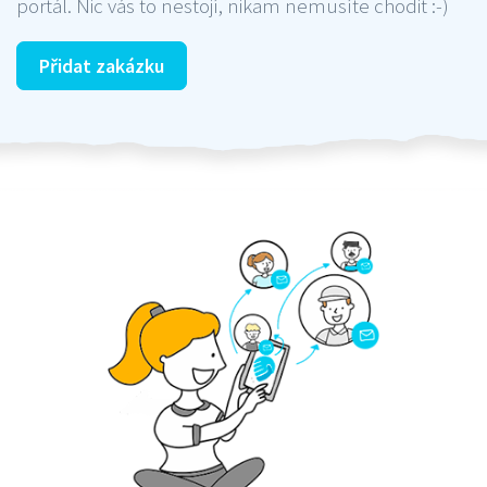
portál. Nic vás to nestojí, nikam nemusíte chodit :-)
Přidat zakázku