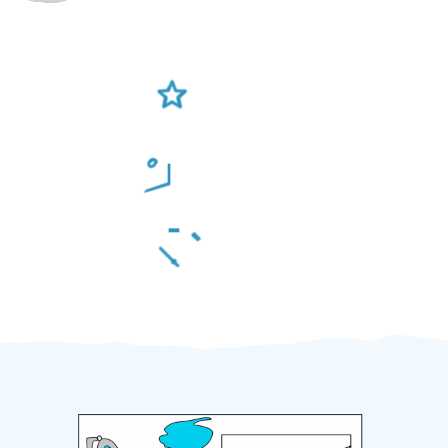
Ověření šikulové
Odměna po práci
Za 2 minuty