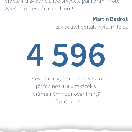
problému zvládne a rád si vydělá par korun. Proto
Vyřešmito. Levněji a bez firem!
Martin Bedroš
zakladatel portálu Vyřešmito.cz
4 596
Přes portál Vyřešmito se zadalo
již více než 4 500 zakázek s
průměrným hodnocením 4,7
hvězdiček z 5.