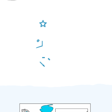
Ověření šikulové
Odměna po práci
Za 2 minuty