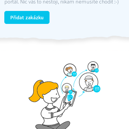
portál. Nic vás to nestojí, nikam nemusíte chodit :-)
Přidat zakázku