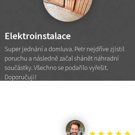
Elektroinstalace
Super jednání a domluva. Petr nejdříve zjistil
poruchu a následně začal shánět náhradní
součástky. Všechno se podařilo vyřešit.
Doporučuji!
2 500 Kč
Dohodnutá cena
Petr K.