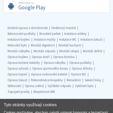
Stáhnout na
Google Play
Drobné opravy v domácnosti
Hodinový manžel
Betonování podlahy
Broušení parket
Instalace antény
Instalace bojleru
Instalace myčky
Instalace WC
Instalace žaluzií
Malování bytu
Montáž digestoře
Montáž kuchyně
Montáž nábytku
Montáž odpadu
Montáž okapů
Montáž skříně
Oprava bojleru
Oprava dveří
Oprava komínu
Oprava kožené sedačky
Oprava nábytku
Oprava podlahy
Oprava schodů
Oprava sprchového koutu
Oprava střechy
Oprava topení
Oprava vodovodní baterie
Oprava WC
Oprava žaluzií
Rekonstrukce koupelny
Řemeslníci
Sekání trávy
Stěhování
Úpravy oděvů
Vyčištění odpadu
Vyklízení bytu
Zapojení pračky
Bezpečnost dětí
Tyto stránky využívají cookies
Cookies používáme, abychom zajistili správné fungování a bezpečnost