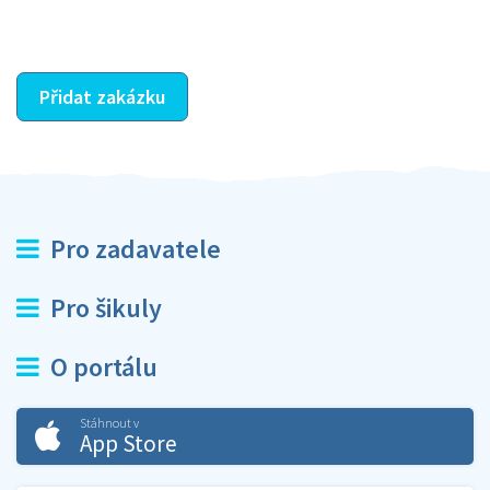
ostatní dozví z vašeho vzájemného hodnocení. A
máte vyřešeno :-)
Přidat zakázku
Pro zadavatele
Pro šikuly
O portálu
Stáhnout v
App Store