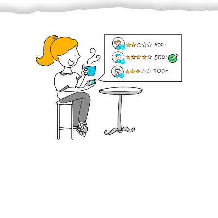
Krok III. - Hodnocení
Vybraný šikula vaše zadání po domluvě a v souladu s
jeho nabídkou vyřeší. Po splnění úkolu mu náleží
dohodnutá odměna. Zda proběhlo vše jak mělo, se