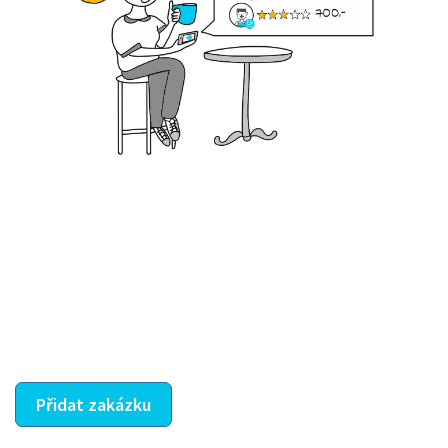
Krok III. - Hodnocení
Vybraný šikula vaše zadání po domluvě a v souladu s
jeho nabídkou vyřeší. Po splnění úkolu mu náleží
dohodnutá odměna. Zda proběhlo vše jak mělo, se
ostatní dozví z vašeho vzájemného hodnocení. A
máte vyřešeno :-)
Přidat zakázku