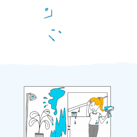
Odměna po práci
Za 2 minuty