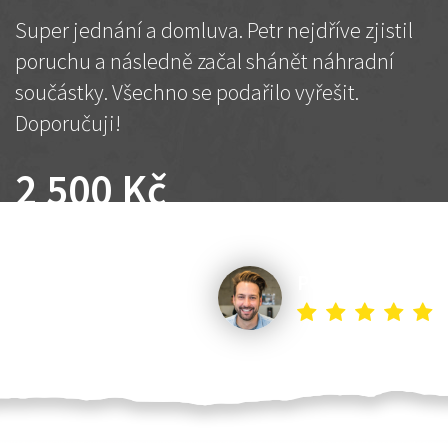
Super jednání a domluva. Petr nejdříve zjistil
poruchu a následně začal shánět náhradní
součástky. Všechno se podařilo vyřešit.
Doporučuji!
2 500 Kč
Dohodnutá cena
Petr K.