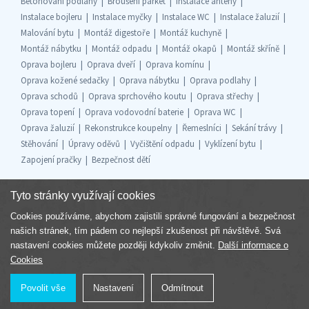
Betonování podlahy
Broušení parket
Instalace antény
Instalace bojleru
Instalace myčky
Instalace WC
Instalace žaluzií
Malování bytu
Montáž digestoře
Montáž kuchyně
Montáž nábytku
Montáž odpadu
Montáž okapů
Montáž skříně
Oprava bojleru
Oprava dveří
Oprava komínu
Oprava kožené sedačky
Oprava nábytku
Oprava podlahy
Oprava schodů
Oprava sprchového koutu
Oprava střechy
Oprava topení
Oprava vodovodní baterie
Oprava WC
Oprava žaluzií
Rekonstrukce koupelny
Řemeslníci
Sekání trávy
Stěhování
Úpravy oděvů
Vyčištění odpadu
Vyklízení bytu
Zapojení pračky
Bezpečnost dětí
Tyto stránky využívají cookies
Cookies používáme, abychom zajistili správné fungování a bezpečnost
Součást skupiny
našich stránek, tím pádem co nejlepší zkušenost při návštěvě. Svá
nastavení cookies můžete později kdykoliv změnit.
Další informace o
Cookies
Povolit vše
Nastavení
Odmítnout