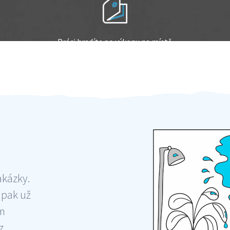
Práci hradíte po výkonu na místě
Odměna po práci
akázky.
 pak už
ám
 ,