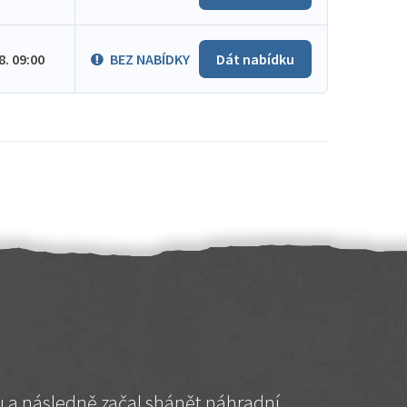
.8. 09:00
BEZ NABÍDKY
Dát nabídku
hu a následně začal shánět náhradní