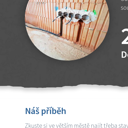
so
D
Náš příběh
Zkuste si ve větším městě najít třeba sta