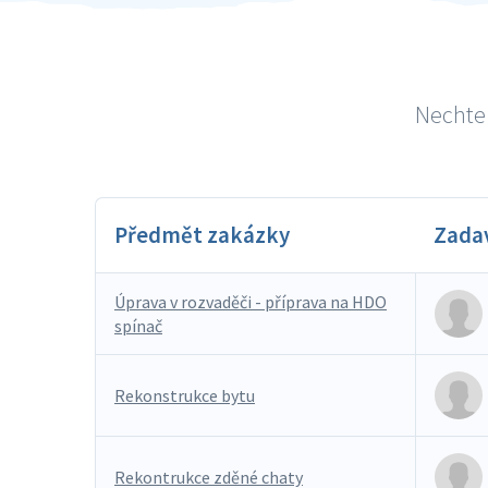
Nechte 
Předmět zakázky
Zada
Úprava v rozvaděči - příprava na HDO
spínač
Rekonstrukce bytu
Rekontrukce zděné chaty