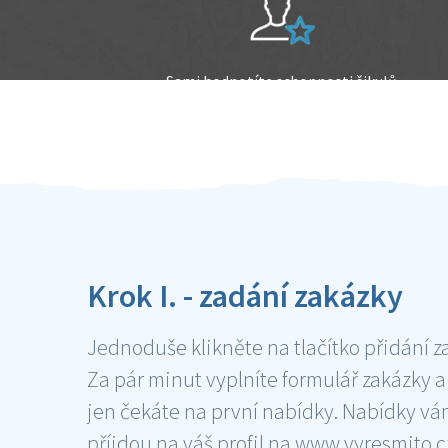
Sami hodnotíte schopnosti šikulů
Ověření šikulové
Krok I. - zadání zakázky
Jednoduše klikněte na tlačítko přidání z
Za pár minut vyplníte formulář zakázky a
jen čekáte na první nabídky. Nabídky v
příjdou na váš profil na www.vyresmito.cz