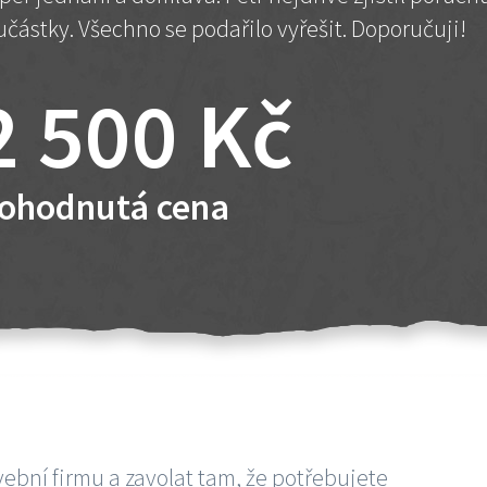
učástky. Všechno se podařilo vyřešit. Doporučuji!
2 500 Kč
ohodnutá cena
vební firmu a zavolat tam, že potřebujete