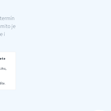
 termín
šmito je
e i
rete
zku,
íte.