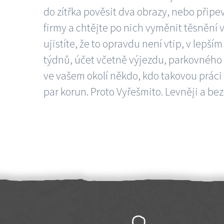
do zítřka pověsit dva obrazy, nebo připev
firmy a chtějte po nich vyměnit těsnění v
ujistíte, že to opravdu není vtip, v lepš
týdnů, účet včetně výjezdu, parkovného a
ve vašem okolí někdo, kdo takovou práci
par korun. Proto Vyřešmito. Levněji a bez