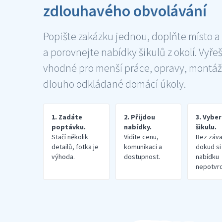
zdlouhavého obvolávání
Popište zakázku jednou, doplňte místo a
a porovnejte nabídky šikulů z okolí. Vyře
vhodné pro menší práce, opravy, montáž
dlouho odkládané domácí úkoly.
1. Zadáte
2. Přijdou
3. Vybe
poptávku.
nabídky.
šikulu.
Stačí několik
Vidíte cenu,
Bez záva
detailů, fotka je
komunikaci a
dokud si
výhoda.
dostupnost.
nabídku
nepotvrd