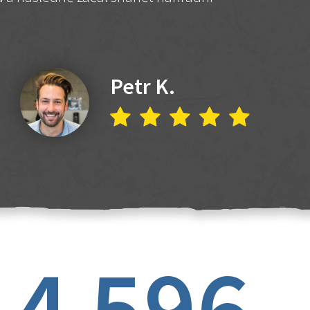
Petr K.
4 596