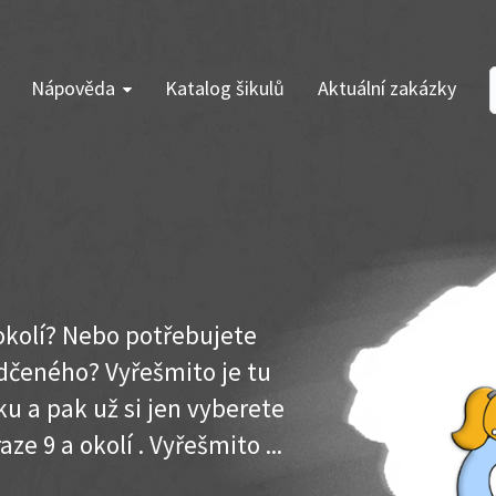
Nápověda
Katalog šikulů
Aktuální zakázky
 okolí? Nebo potřebujete
dčeného? Vyřešmito je tu
u a pak už si jen vyberete
ze 9 a okolí . Vyřešmito ...