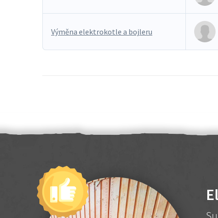
Výměna elektrokotle a bojleru
E
Su