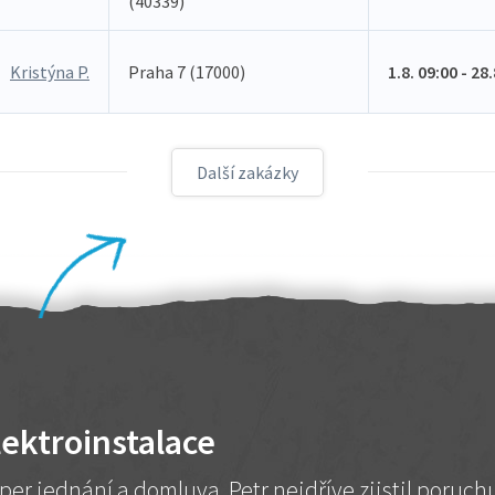
(40339)
Kristýna P.
Praha 7 (17000)
1.8. 09:00 - 28
Další zakázky
lektroinstalace
per jednání a domluva. Petr nejdříve zjistil poruc