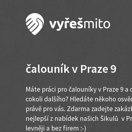
čalouník v Praze 9
Máte práci pro čalouníky v Praze 9 a
cokoli dalšího? Hledáte někoho osvě
právě pro vás. Zdarma zadejte zakázk
nejlepší z nabídek našich Šikulů v Pra
levněji a bez firem :-)