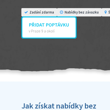
Zadání zdarma
Nabídky bez závazku
Š
PŘIDAT POPTÁVKU
v Praze 9 a okolí
Jak získat nabídky bez