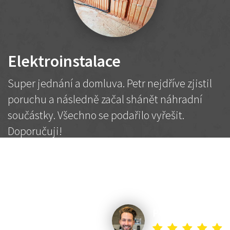
Elektroinstalace
Super jednání a domluva. Petr nejdříve zjistil
poruchu a následně začal shánět náhradní
součástky. Všechno se podařilo vyřešit.
Doporučuji!
2 500 Kč
Dohodnutá cena
Petr K.