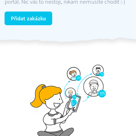
portál. Nic vás to nestojí, nikam nemusíte chodit :-)
Přidat zakázku