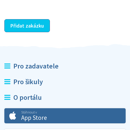
ostatní dozví z vašeho vzájemného hodnocení. A
máte vyřešeno :-)
Přidat zakázku
Pro zadavatele
Pro šikuly
O portálu
Stáhnout v
App Store