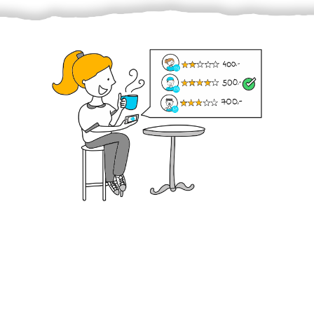
Krok III. - Hodnocení
Vybraný šikula vaše zadání po domluvě a v souladu s
jeho nabídkou vyřeší. Po splnění úkolu mu náleží
dohodnutá odměna. Zda proběhlo vše jak mělo, se