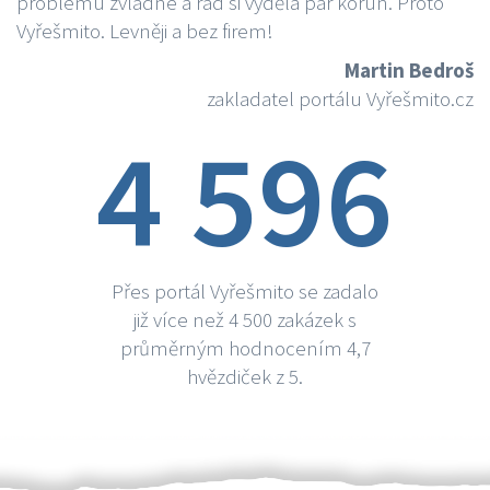
problému zvládne a rád si vydělá par korun. Proto
Vyřešmito. Levněji a bez firem!
Martin Bedroš
zakladatel portálu Vyřešmito.cz
4 596
Přes portál Vyřešmito se zadalo
již více než 4 500 zakázek s
průměrným hodnocením 4,7
hvězdiček z 5.