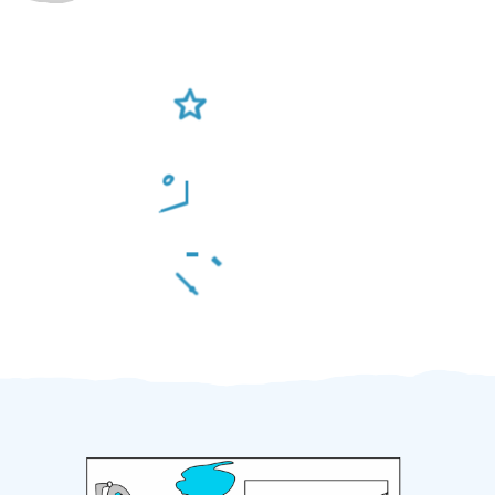
Ověření šikulové
Odměna po práci
Za 2 minuty