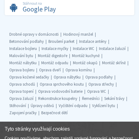
Stáhnout na
Google Play
Drobné opravy v domácnosti
Hodinový manžel
Betonování podlahy
Broušení parket
Instalace antény
Instalace bojleru
Instalace myčky
Instalace WC
Instalace žaluzií
Malování bytu
Montáž digestoře
Montáž kuchyně
Montáž nábytku
Montáž odpadu
Montáž okapů
Montáž skříně
Oprava bojleru
Oprava dveří
Oprava komínu
Oprava kožené sedačky
Oprava nábytku
Oprava podlahy
Oprava schodů
Oprava sprchového koutu
Oprava střechy
Oprava topení
Oprava vodovodní baterie
Oprava WC
Oprava žaluzií
Rekonstrukce koupelny
Řemeslníci
Sekání trávy
Stěhování
Úpravy oděvů
Vyčištění odpadu
Vyklízení bytu
Zapojení pračky
Bezpečnost dětí
Tyto stránky využívají cookies
Cookies používáme, abychom zajistili správné fungování a bezpečnost