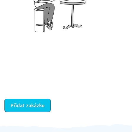
Krok III. - Hodnocení
Vybraný šikula vaše zadání po domluvě a v souladu s
jeho nabídkou vyřeší. Po splnění úkolu mu náleží
dohodnutá odměna. Zda proběhlo vše jak mělo, se
ostatní dozví z vašeho vzájemného hodnocení. A
máte vyřešeno :-)
Přidat zakázku