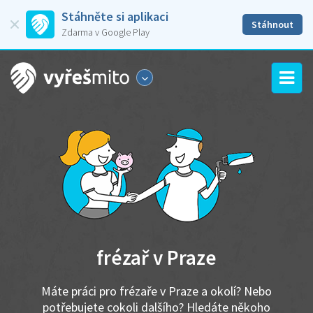
Stáhněte si aplikaci
Stáhnout
Zdarma v Google Play
frézař v Praze
Máte práci pro frézaře v Praze a okolí? Nebo
potřebujete cokoli dalšího? Hledáte někoho