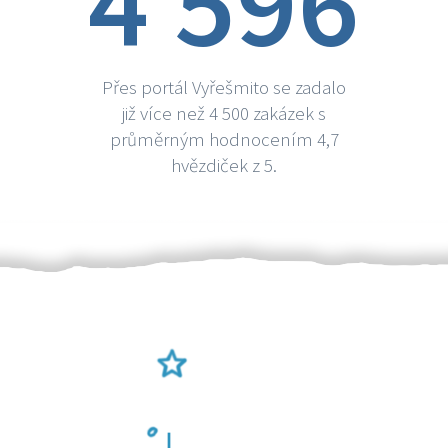
4 596
Přes portál Vyřešmito se zadalo
již více než 4 500 zakázek s
průměrným hodnocením 4,7
hvězdiček z 5.
Ověření šikulové
Odměna po práci