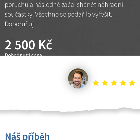
poruchu a následně začal shánět náhradní
součástky. Všechno se podařilo vyřešit.
Doporučuji!
2 500 Kč
Dohodnutá cena
Petr K.
Náš příběh