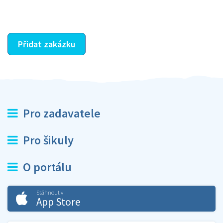
ostatní dozví z vašeho vzájemného hodnocení. A
máte vyřešeno :-)
Přidat zakázku
Pro zadavatele
Pro šikuly
O portálu
Stáhnout v
App Store