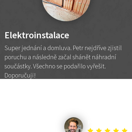
Elektroinstalace
Super jednání a domluva. Petr nejdříve zjistil
poruchu a následně začal shánět náhradní
součástky. Všechno se podařilo vyřešit.
Doporučuji!
2 500 Kč
Dohodnutá cena
Petr K.