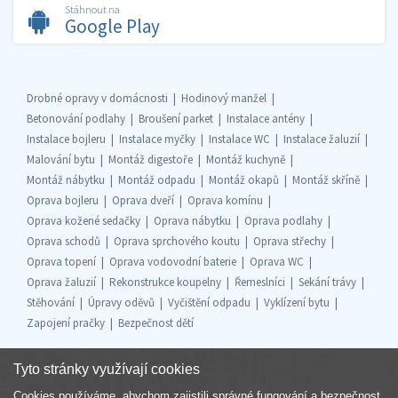
Stáhnout na
Google Play
Drobné opravy v domácnosti
Hodinový manžel
Betonování podlahy
Broušení parket
Instalace antény
Instalace bojleru
Instalace myčky
Instalace WC
Instalace žaluzií
Malování bytu
Montáž digestoře
Montáž kuchyně
Montáž nábytku
Montáž odpadu
Montáž okapů
Montáž skříně
Oprava bojleru
Oprava dveří
Oprava komínu
Oprava kožené sedačky
Oprava nábytku
Oprava podlahy
Oprava schodů
Oprava sprchového koutu
Oprava střechy
Oprava topení
Oprava vodovodní baterie
Oprava WC
Oprava žaluzií
Rekonstrukce koupelny
Řemeslníci
Sekání trávy
Stěhování
Úpravy oděvů
Vyčištění odpadu
Vyklízení bytu
Zapojení pračky
Bezpečnost dětí
Tyto stránky využívají cookies
Cookies používáme, abychom zajistili správné fungování a bezpečnost