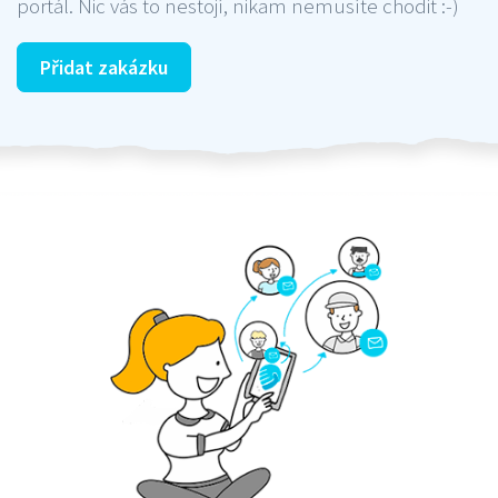
portál. Nic vás to nestojí, nikam nemusíte chodit :-)
Přidat zakázku