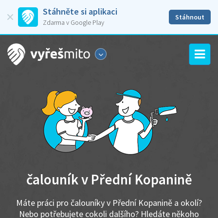
Stáhněte si aplikaci
Stáhnout
Zdarma v Google Play
čalouník v Přední Kopanině
Máte práci pro čalouníky v Přední Kopanině a okolí?
Nebo potřebujete cokoli dalšího? Hledáte někoho