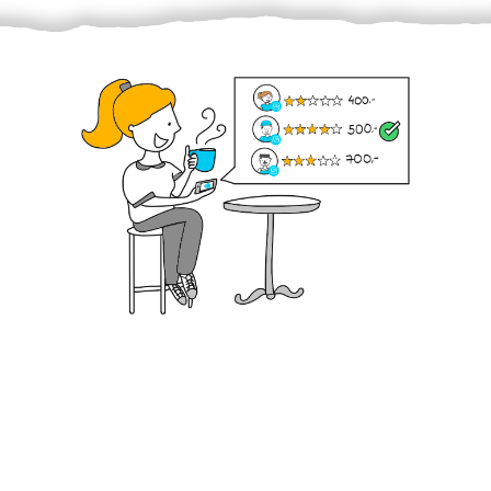
Krok III. - Hodnocení
Vybraný šikula vaše zadání po domluvě a v souladu s
jeho nabídkou vyřeší. Po splnění úkolu mu náleží
dohodnutá odměna. Zda proběhlo vše jak mělo, se