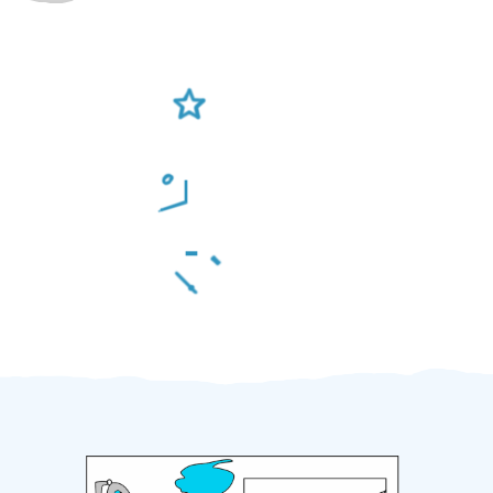
Ověření šikulové
Odměna po práci
Za 2 minuty