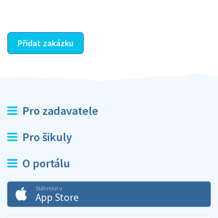
ostatní dozví z vašeho vzájemného hodnocení. A
máte vyřešeno :-)
Přidat zakázku
Pro zadavatele
Pro šikuly
O portálu
Stáhnout v
App Store