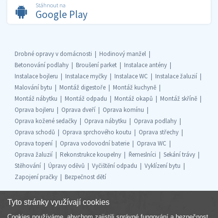
Stáhnout na
Google Play
Drobné opravy v domácnosti
Hodinový manžel
Betonování podlahy
Broušení parket
Instalace antény
Instalace bojleru
Instalace myčky
Instalace WC
Instalace žaluzií
Malování bytu
Montáž digestoře
Montáž kuchyně
Montáž nábytku
Montáž odpadu
Montáž okapů
Montáž skříně
Oprava bojleru
Oprava dveří
Oprava komínu
Oprava kožené sedačky
Oprava nábytku
Oprava podlahy
Oprava schodů
Oprava sprchového koutu
Oprava střechy
Oprava topení
Oprava vodovodní baterie
Oprava WC
Oprava žaluzií
Rekonstrukce koupelny
Řemeslníci
Sekání trávy
Stěhování
Úpravy oděvů
Vyčištění odpadu
Vyklízení bytu
Zapojení pračky
Bezpečnost dětí
Tyto stránky využívají cookies
Cookies používáme, abychom zajistili správné fungování a bezpečnost