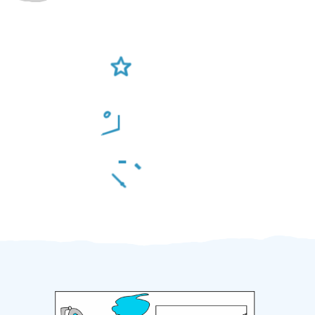
Ověření šikulové
Odměna po práci
Za 2 minuty