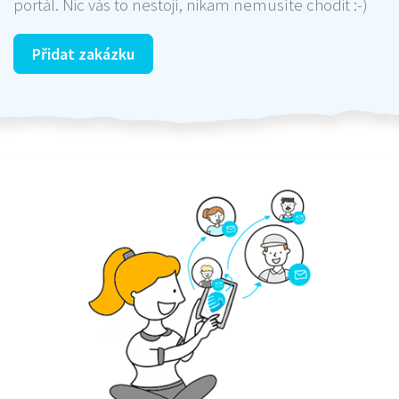
portál. Nic vás to nestojí, nikam nemusíte chodit :-)
Přidat zakázku