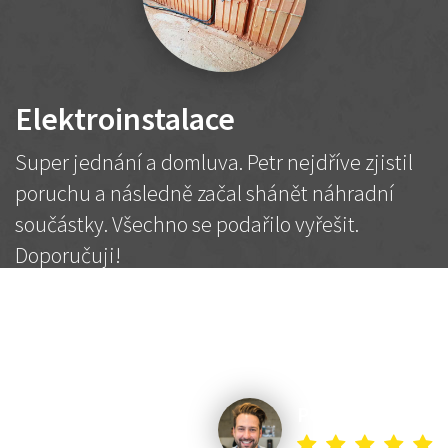
Elektroinstalace
Super jednání a domluva. Petr nejdříve zjistil
poruchu a následně začal shánět náhradní
součástky. Všechno se podařilo vyřešit.
Doporučuji!
2 500 Kč
Dohodnutá cena
Petr K.