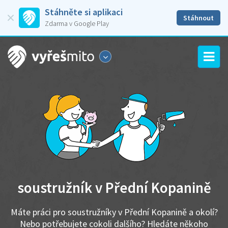
Stáhněte si aplikaci
Stáhnout
Zdarma v Google Play
soustružník v Přední Kopanině
Máte práci pro soustružníky v Přední Kopanině a okolí?
Nebo potřebujete cokoli dalšího? Hledáte někoho