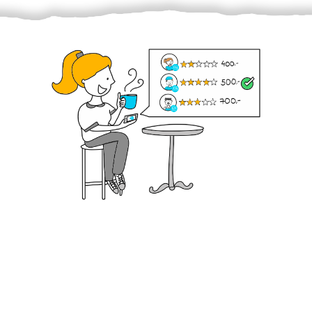
Krok III. - Hodnocení
Vybraný šikula vaše zadání po domluvě a v souladu s
jeho nabídkou vyřeší. Po splnění úkolu mu náleží
dohodnutá odměna. Zda proběhlo vše jak mělo, se