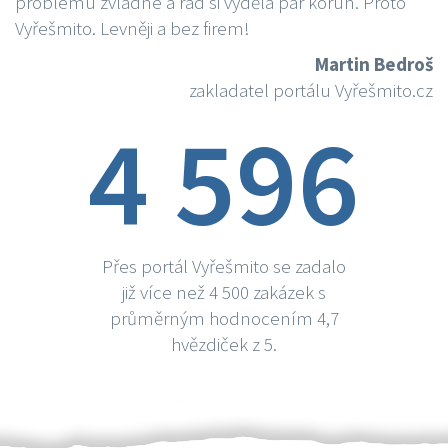
problému zvládne a rád si vydělá par korun. Proto
Vyřešmito. Levněji a bez firem!
Martin Bedroš
zakladatel portálu Vyřešmito.cz
4 596
Přes portál Vyřešmito se zadalo
již více než 4 500 zakázek s
průměrným hodnocením 4,7
hvězdiček z 5.