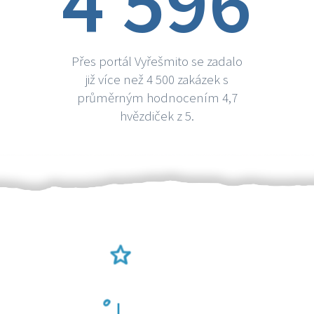
4 596
Přes portál Vyřešmito se zadalo
již více než 4 500 zakázek s
průměrným hodnocením 4,7
hvězdiček z 5.
Ověření šikulové
Odměna po práci