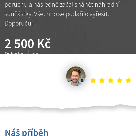
poruchu a následně začal shánět náhradní
součástky. Všechno se podařilo vyřešit.
Doporučuji!
2 500 Kč
Dohodnutá cena
Petr K.
Náš příběh