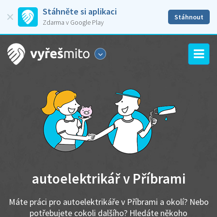
Stáhněte si aplikaci
Stáhnout
Zdarma v Google Play
autoelektrikář v Příbrami
Máte práci pro autoelektrikáře v Příbrami a okolí? Nebo
potřebujete cokoli dalšího? Hledáte někoho