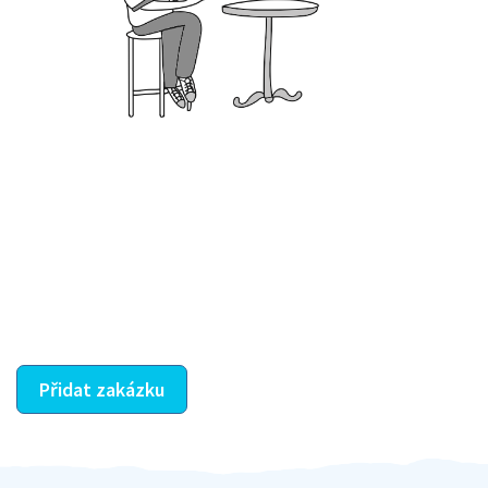
Krok III. - Hodnocení
Vybraný šikula vaše zadání po domluvě a v souladu s
jeho nabídkou vyřeší. Po splnění úkolu mu náleží
dohodnutá odměna. Zda proběhlo vše jak mělo, se
ostatní dozví z vašeho vzájemného hodnocení. A
máte vyřešeno :-)
Přidat zakázku