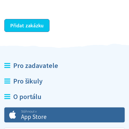
ostatní dozví z vašeho vzájemného hodnocení. A
máte vyřešeno :-)
Přidat zakázku
Pro zadavatele
Pro šikuly
O portálu
Stáhnout v
App Store