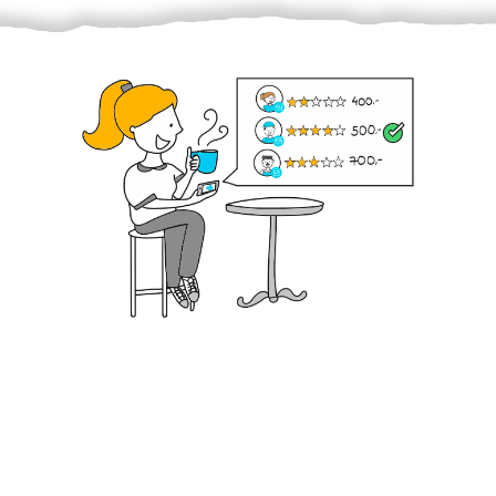
Krok III. - Hodnocení
Vybraný šikula vaše zadání po domluvě a v souladu s
jeho nabídkou vyřeší. Po splnění úkolu mu náleží
dohodnutá odměna. Zda proběhlo vše jak mělo, se