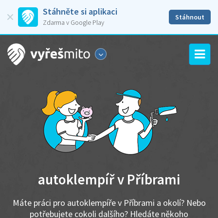
Stáhněte si aplikaci
Stáhnout
Zdarma v Google Play
autoklempíř v Příbrami
Máte práci pro autoklempíře v Příbrami a okolí? Nebo
potřebujete cokoli dalšího? Hledáte někoho