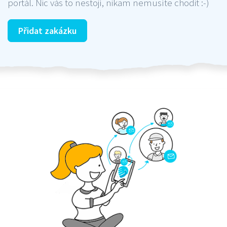
portál. Nic vás to nestojí, nikam nemusíte chodit :-)
Přidat zakázku