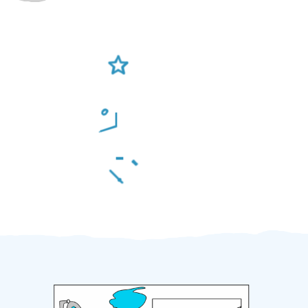
Ověření šikulové
Odměna po práci
Za 2 minuty