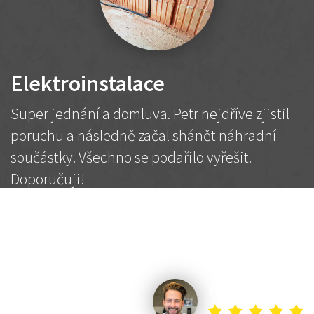
Elektroinstalace
Super jednání a domluva. Petr nejdříve zjistil
poruchu a následně začal shánět náhradní
součástky. Všechno se podařilo vyřešit.
Doporučuji!
2 500 Kč
Dohodnutá cena
Petr K.