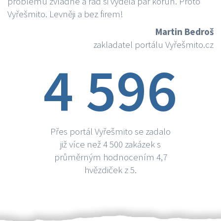
problému zvládne a rád si vydělá par korun. Proto
Vyřešmito. Levněji a bez firem!
Martin Bedroš
zakladatel portálu Vyřešmito.cz
4 596
Přes portál Vyřešmito se zadalo
již více než 4 500 zakázek s
průměrným hodnocením 4,7
hvězdiček z 5.