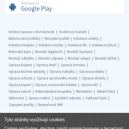
Stáhnout na
Google Play
Drobné opravy v domácnosti
Hodinový manžel
Betonování podlahy
Broušení parket
Instalace antény
Instalace bojleru
Instalace myčky
Instalace WC
Instalace žaluzií
Malování bytu
Montáž digestoře
Montáž kuchyně
Montáž nábytku
Montáž odpadu
Montáž okapů
Montáž skříně
Oprava bojleru
Oprava dveří
Oprava komínu
Oprava kožené sedačky
Oprava nábytku
Oprava podlahy
Oprava schodů
Oprava sprchového koutu
Oprava střechy
Oprava topení
Oprava vodovodní baterie
Oprava WC
Oprava žaluzií
Rekonstrukce koupelny
Řemeslníci
Sekání trávy
Stěhování
Úpravy oděvů
Vyčištění odpadu
Vyklízení bytu
Zapojení pračky
Bezpečnost dětí
Tyto stránky využívají cookies
Cookies používáme, abychom zajistili správné fungování a bezpečnost