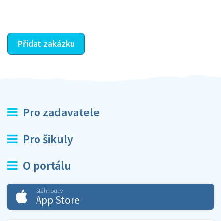
ostatní dozví z vašeho vzájemného hodnocení. A
máte vyřešeno :-)
Přidat zakázku
Pro zadavatele
Pro šikuly
O portálu
Stáhnout v
App Store