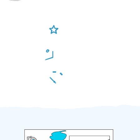
Ověření šikulové
Odměna po práci
Za 2 minuty