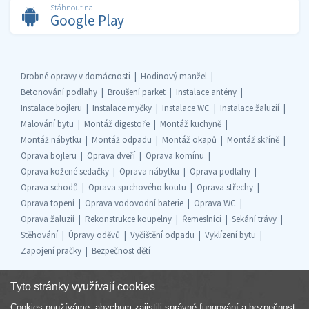
Stáhnout na
Google Play
Drobné opravy v domácnosti
Hodinový manžel
Betonování podlahy
Broušení parket
Instalace antény
Instalace bojleru
Instalace myčky
Instalace WC
Instalace žaluzií
Malování bytu
Montáž digestoře
Montáž kuchyně
Montáž nábytku
Montáž odpadu
Montáž okapů
Montáž skříně
Oprava bojleru
Oprava dveří
Oprava komínu
Oprava kožené sedačky
Oprava nábytku
Oprava podlahy
Oprava schodů
Oprava sprchového koutu
Oprava střechy
Oprava topení
Oprava vodovodní baterie
Oprava WC
Oprava žaluzií
Rekonstrukce koupelny
Řemeslníci
Sekání trávy
Stěhování
Úpravy oděvů
Vyčištění odpadu
Vyklízení bytu
Zapojení pračky
Bezpečnost dětí
Tyto stránky využívají cookies
Cookies používáme, abychom zajistili správné fungování a bezpečnost