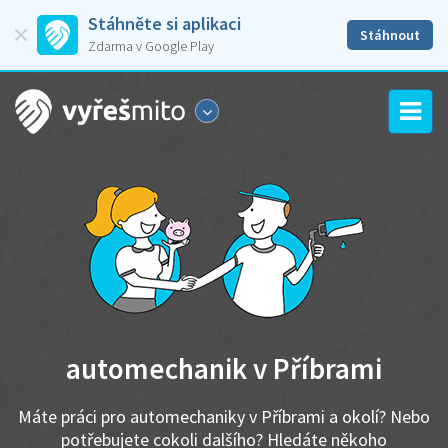
Stáhněte si aplikaci
Stáhnout
Zdarma v Google Play
automechanik v Příbrami
Máte práci pro automechaniky v Příbrami a okolí? Nebo
potřebujete cokoli dalšího? Hledáte někoho