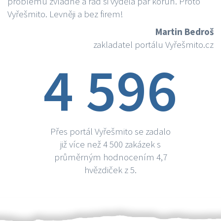
problému zvládne a rád si vydělá par korun. Proto
Vyřešmito. Levněji a bez firem!
Martin Bedroš
zakladatel portálu Vyřešmito.cz
4 596
Přes portál Vyřešmito se zadalo
již více než 4 500 zakázek s
průměrným hodnocením 4,7
hvězdiček z 5.