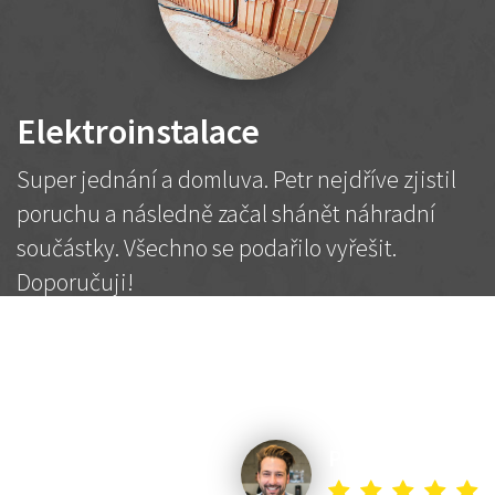
Elektroinstalace
Super jednání a domluva. Petr nejdříve zjistil
poruchu a následně začal shánět náhradní
součástky. Všechno se podařilo vyřešit.
Doporučuji!
2 500 Kč
Dohodnutá cena
Petr K.