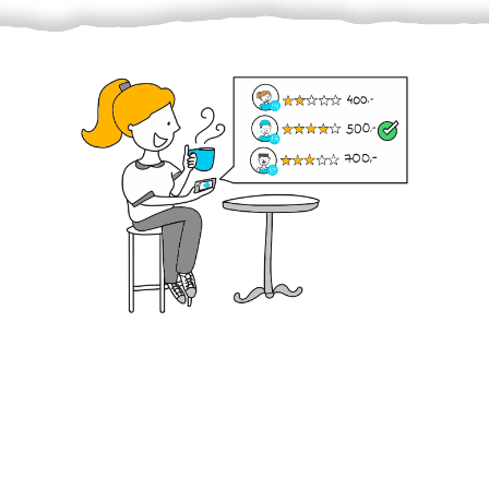
Krok III. - Hodnocení
Vybraný šikula vaše zadání po domluvě a v souladu s
jeho nabídkou vyřeší. Po splnění úkolu mu náleží
dohodnutá odměna. Zda proběhlo vše jak mělo, se