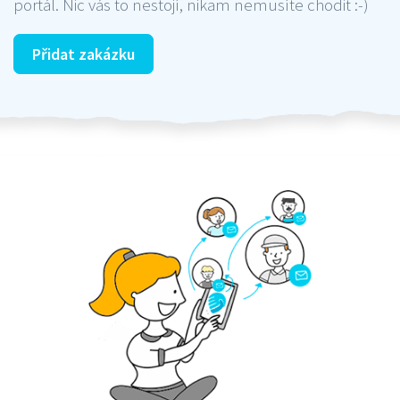
portál. Nic vás to nestojí, nikam nemusíte chodit :-)
Přidat zakázku