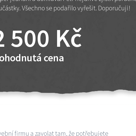
učástky. Všechno se podařilo vyřešit. Doporučuji!
2 500 Kč
ohodnutá cena
vební firmu a zavolat tam, že potřebujete