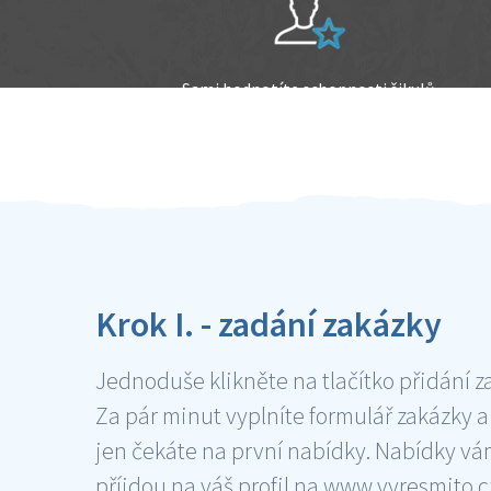
Sami hodnotíte schopnosti šikulů
Ověření šikulové
Krok I. - zadání zakázky
Jednoduše klikněte na tlačítko přidání z
Za pár minut vyplníte formulář zakázky a
jen čekáte na první nabídky. Nabídky v
příjdou na váš profil na www.vyresmito.cz