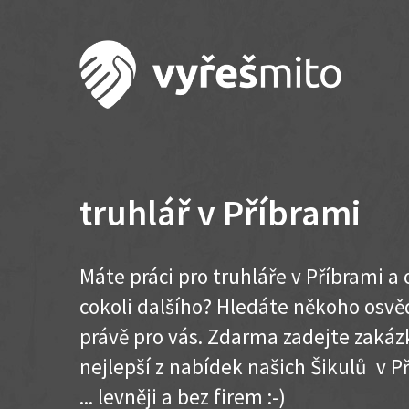
truhlář v Příbrami
Máte práci pro truhláře v Příbrami a
cokoli dalšího? Hledáte někoho osvě
právě pro vás. Zdarma zadejte zakázk
nejlepší z nabídek našich Šikulů v Př
... levněji a bez firem :-)