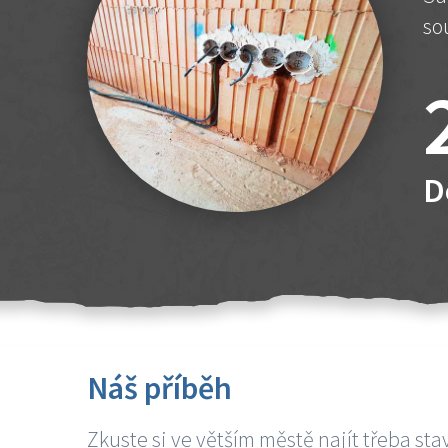
so
D
Náš příběh
Zkuste si ve větším městě najít třeba sta