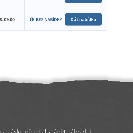
.8. 09:00
BEZ NABÍDKY
Dát nabídku
hu a následně začal shánět náhradní