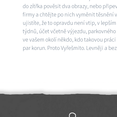
do zítřka pověsit dva obrazy, nebo připev
firmy a chtějte po nich vyměnit těsnění v
ujistíte, že to opravdu není vtip, v lepš
týdnů, účet včetně výjezdu, parkovného a
ve vašem okolí někdo, kdo takovou práci
par korun. Proto Vyřešmito. Levněji a bez