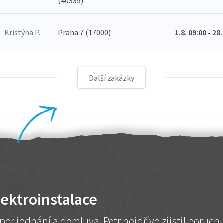
(40339)
Kristýna P.
Praha 7 (17000)
1.8. 09:00 - 28
Další zakázky
lektroinstalace
per jednání a domluva. Petr nejdříve zjistil poruc