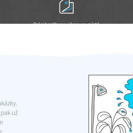
Práci hradíte po výkonu na místě
Odměna po práci
akázky.
 pak už
ám
 ,