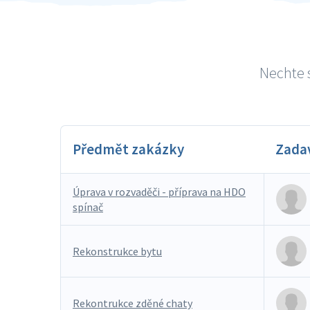
Nechte s
Předmět zakázky
Zada
Úprava v rozvaděči - příprava na HDO
spínač
Rekonstrukce bytu
Rekontrukce zděné chaty