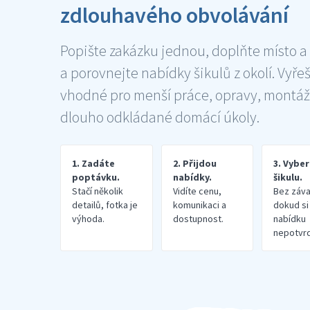
zdlouhavého obvolávání
Popište zakázku jednou, doplňte místo a
a porovnejte nabídky šikulů z okolí. Vyře
vhodné pro menší práce, opravy, montáž
dlouho odkládané domácí úkoly.
1. Zadáte
2. Přijdou
3. Vybe
poptávku.
nabídky.
šikulu.
Stačí několik
Vidíte cenu,
Bez záva
detailů, fotka je
komunikaci a
dokud si
výhoda.
dostupnost.
nabídku
nepotvrd