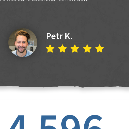
Petr K.
4 596