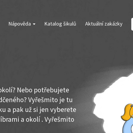
Nápověda
Katalog šikulů
Aktuální zakázky
 okolí? Nebo potřebujete
dčeného? Vyřešmito je tu
u a pak už si jen vyberete
íbrami a okolí . Vyřešmito