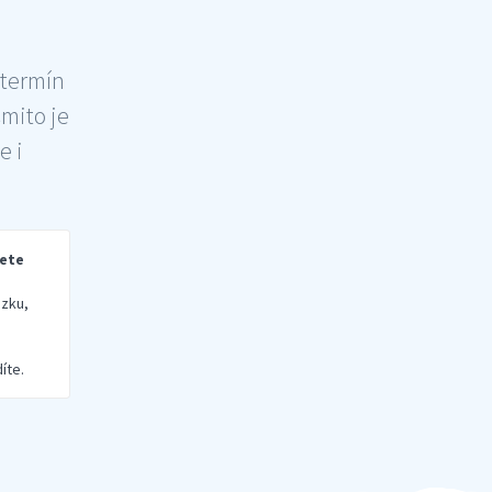
 termín
šmito je
e i
rete
zku,
íte.