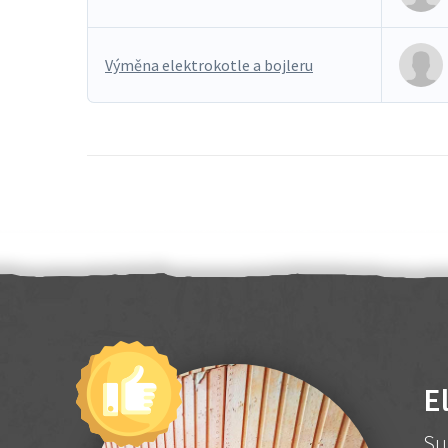
Výměna elektrokotle a bojleru
E
Su