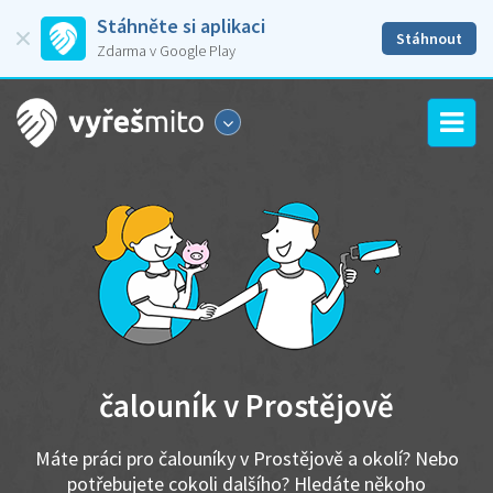
Stáhněte si aplikaci
Stáhnout
Zdarma v Google Play
čalouník v Prostějově
Máte práci pro čalouníky v Prostějově a okolí? Nebo
potřebujete cokoli dalšího? Hledáte někoho