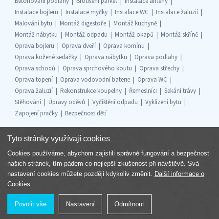
Betonování podlahy
Broušení parket
Instalace antény
Instalace bojleru
Instalace myčky
Instalace WC
Instalace žaluzií
Malování bytu
Montáž digestoře
Montáž kuchyně
Montáž nábytku
Montáž odpadu
Montáž okapů
Montáž skříně
Oprava bojleru
Oprava dveří
Oprava komínu
Oprava kožené sedačky
Oprava nábytku
Oprava podlahy
Oprava schodů
Oprava sprchového koutu
Oprava střechy
Oprava topení
Oprava vodovodní baterie
Oprava WC
Oprava žaluzií
Rekonstrukce koupelny
Řemeslníci
Sekání trávy
Stěhování
Úpravy oděvů
Vyčištění odpadu
Vyklízení bytu
Zapojení pračky
Bezpečnost dětí
Tyto stránky využívají cookies
Cookies používáme, abychom zajistili správné fungování a bezpečnost
Součást skupiny
našich stránek, tím pádem co nejlepší zkušenost při návštěvě. Svá
nastavení cookies můžete později kdykoliv změnit.
Další informace o
Cookies
Povolit vše
Nastavení
Odmítnout