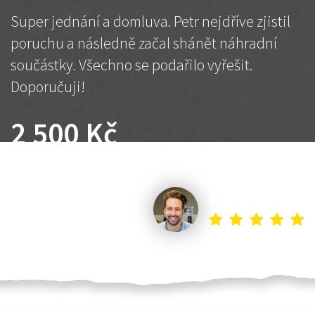
Super jednání a domluva. Petr nejdříve zjistil
poruchu a následně začal shánět náhradní
součástky. Všechno se podařilo vyřešit.
Doporučuji!
2 500 Kč
Dohodnutá cena
Petr K.