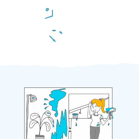
Odměna po práci
Za 2 minuty