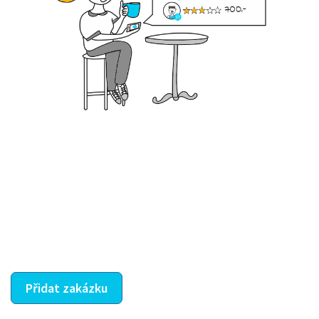
Krok III. - Hodnocení
Vybraný šikula vaše zadání po domluvě a v souladu s
jeho nabídkou vyřeší. Po splnění úkolu mu náleží
dohodnutá odměna. Zda proběhlo vše jak mělo, se
ostatní dozví z vašeho vzájemného hodnocení. A
máte vyřešeno :-)
Přidat zakázku