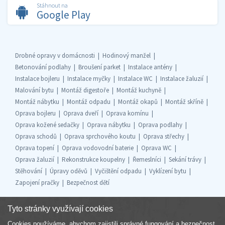
Stáhnout na
Google Play
Drobné opravy v domácnosti
Hodinový manžel
Betonování podlahy
Broušení parket
Instalace antény
Instalace bojleru
Instalace myčky
Instalace WC
Instalace žaluzií
Malování bytu
Montáž digestoře
Montáž kuchyně
Montáž nábytku
Montáž odpadu
Montáž okapů
Montáž skříně
Oprava bojleru
Oprava dveří
Oprava komínu
Oprava kožené sedačky
Oprava nábytku
Oprava podlahy
Oprava schodů
Oprava sprchového koutu
Oprava střechy
Oprava topení
Oprava vodovodní baterie
Oprava WC
Oprava žaluzií
Rekonstrukce koupelny
Řemeslníci
Sekání trávy
Stěhování
Úpravy oděvů
Vyčištění odpadu
Vyklízení bytu
Zapojení pračky
Bezpečnost dětí
Tyto stránky využívají cookies
Cookies používáme, abychom zajistili správné fungování a bezpečnost