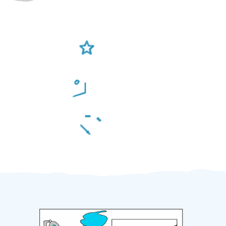
Ověření šikulové
Odměna po práci
Za 2 minuty