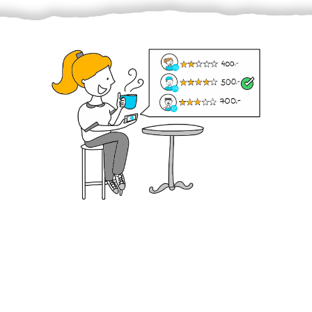
Krok III. - Hodnocení
Vybraný šikula vaše zadání po domluvě a v souladu s
jeho nabídkou vyřeší. Po splnění úkolu mu náleží
dohodnutá odměna. Zda proběhlo vše jak mělo, se