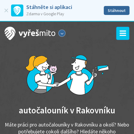
Stáhněte si aplikaci
Stáhnout
Zdarma v Google Play
autočalouník v Rakovníku
Máte práci pro autočalouníky v Rakovníku a okolí? Nebo
potřebujete cokoli dalšího? Hledáte někoho