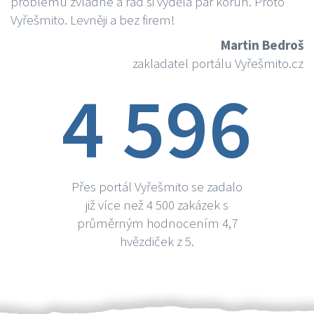
problému zvládne a rád si vydělá par korun. Proto
Vyřešmito. Levněji a bez firem!
Martin Bedroš
zakladatel portálu Vyřešmito.cz
4 596
Přes portál Vyřešmito se zadalo
již více než 4 500 zakázek s
průměrným hodnocením 4,7
hvězdiček z 5.