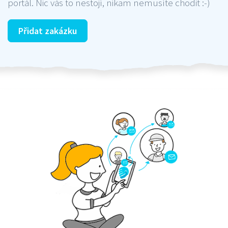
portál. Nic vás to nestojí, nikam nemusíte chodit :-)
Přidat zakázku