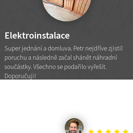
Elektroinstalace
Super jednání a domluva. Petr nejdříve zjistil
poruchu a následně začal shánět náhradní
součástky. Všechno se podařilo vyřešit.
Doporučuji!
2 500 Kč
Dohodnutá cena
Petr K.