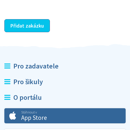
ostatní dozví z vašeho vzájemného hodnocení. A
máte vyřešeno :-)
Přidat zakázku
Pro zadavatele
Pro šikuly
O portálu
Stáhnout v
App Store