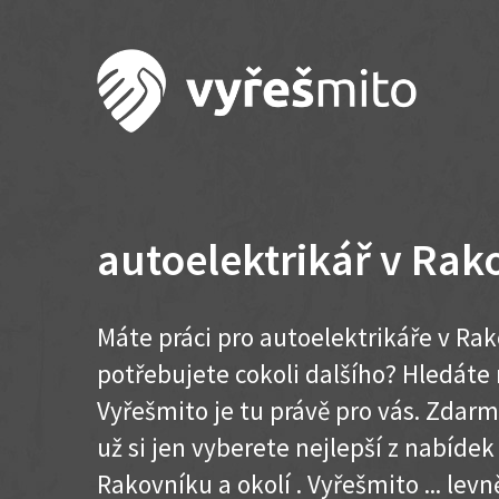
autoelektrikář v Rak
Máte práci pro autoelektrikáře v Ra
potřebujete cokoli dalšího? Hledát
Vyřešmito je tu právě pro vás. Zdar
už si jen vyberete nejlepší z nabídek
Rakovníku a okolí . Vyřešmito ... levně