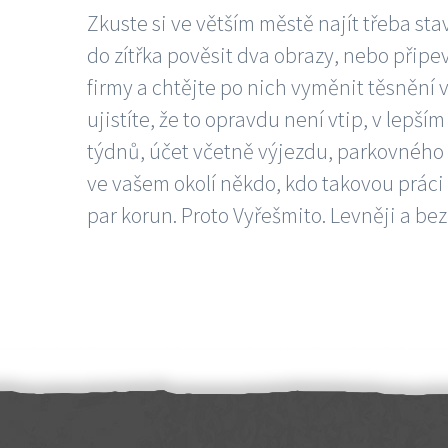
Zkuste si ve větším městě najít třeba sta
do zítřka pověsit dva obrazy, nebo připev
firmy a chtějte po nich vyměnit těsnění v
ujistíte, že to opravdu není vtip, v lepš
týdnů, účet včetně výjezdu, parkovného a
ve vašem okolí někdo, kdo takovou práci
par korun. Proto Vyřešmito. Levněji a bez