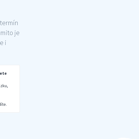
 termín
šmito je
e i
rete
zku,
íte.