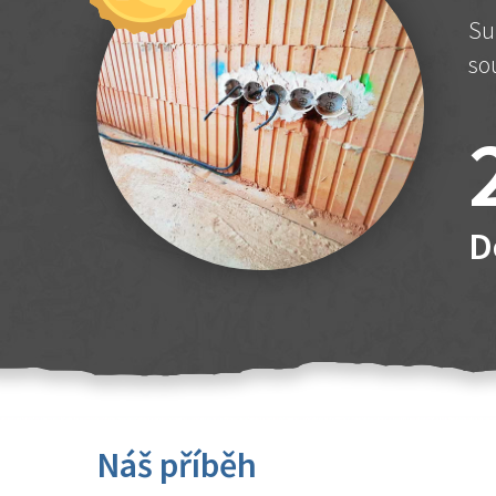
Su
so
D
Náš příběh