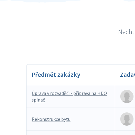
Nechte
Předmět zakázky
Zada
Úprava v rozvaděči - příprava na HDO
spínač
Rekonstrukce bytu