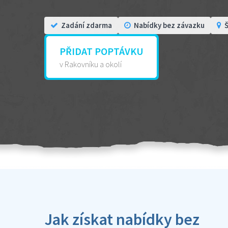
Zadání zdarma
Nabídky bez závazku
Š
PŘIDAT POPTÁVKU
v Rakovníku a okolí
Jak získat nabídky bez