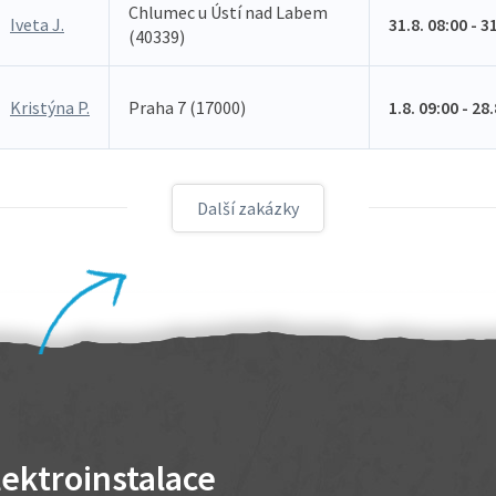
Chlumec u Ústí nad Labem
Iveta J.
31.8. 08:00 - 3
(40339)
Kristýna P.
Praha 7 (17000)
1.8. 09:00 - 28
Další zakázky
lektroinstalace