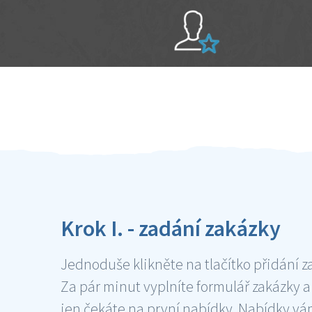
Sami hodnotíte schopnosti šikulů
Ověření šikulové
Krok I. - zadání zakázky
Jednoduše klikněte na tlačítko přidání z
Za pár minut vyplníte formulář zakázky a
jen čekáte na první nabídky. Nabídky v