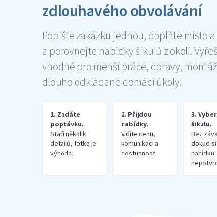
zdlouhavého obvolávání
Popište zakázku jednou, doplňte místo a
a porovnejte nabídky šikulů z okolí. Vyře
vhodné pro menší práce, opravy, montáž
dlouho odkládané domácí úkoly.
1. Zadáte
2. Přijdou
3. Vybe
poptávku.
nabídky.
šikulu.
Stačí několik
Vidíte cenu,
Bez záva
detailů, fotka je
komunikaci a
dokud si
výhoda.
dostupnost.
nabídku
nepotvrd