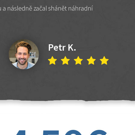
hu a následně začal shánět náhradní
Petr K.