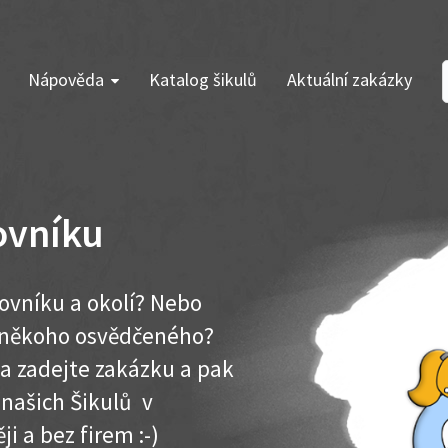
Nápověda
Katalog šikulů
Aktuální zakázky
ovníku
kovníku a okolí? Nebo
e někoho osvědčeného?
ma zadejte zakázku a pak
 našich Šikulů v
ji a bez firem :-)