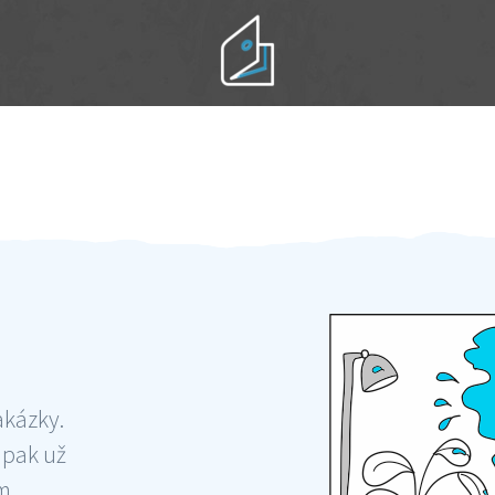
Práci hradíte po výkonu na místě
Odměna po práci
akázky.
 pak už
ám