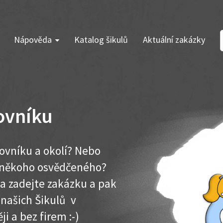
Nápověda
Katalog šikulů
Aktuální zakázky
ovníku
ovníku a okolí? Nebo
e někoho osvědčeného?
ma zadejte zakázku a pak
 našich Šikulů v
ji a bez firem :-)