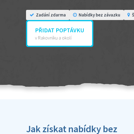
Zadání zdarma
Nabídky bez závazku
Š
PŘIDAT POPTÁVKU
v Rakovníku a okolí
Jak získat nabídky bez