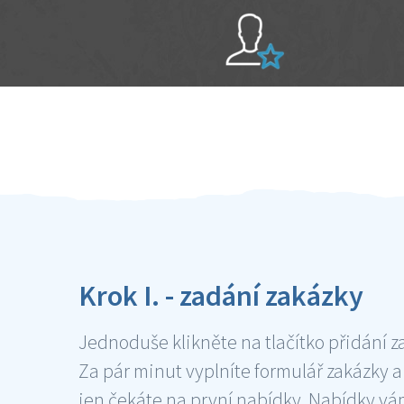
Sami hodnotíte schopnosti šikulů
Ověření šikulové
Krok I. - zadání zakázky
Jednoduše klikněte na tlačítko přidání z
Za pár minut vyplníte formulář zakázky a
jen čekáte na první nabídky. Nabídky v