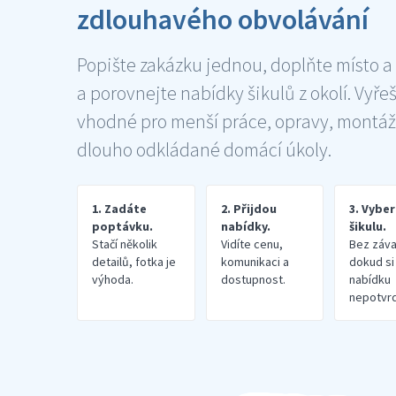
zdlouhavého obvolávání
Popište zakázku jednou, doplňte místo a
a porovnejte nabídky šikulů z okolí. Vyře
vhodné pro menší práce, opravy, montáž
dlouho odkládané domácí úkoly.
1. Zadáte
2. Přijdou
3. Vybe
poptávku.
nabídky.
šikulu.
Stačí několik
Vidíte cenu,
Bez záva
detailů, fotka je
komunikaci a
dokud si
výhoda.
dostupnost.
nabídku
nepotvrd