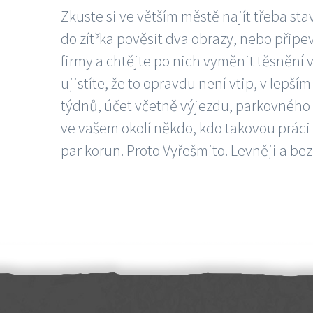
Zkuste si ve větším městě najít třeba sta
do zítřka pověsit dva obrazy, nebo připev
firmy a chtějte po nich vyměnit těsnění v
ujistíte, že to opravdu není vtip, v lepš
týdnů, účet včetně výjezdu, parkovného a
ve vašem okolí někdo, kdo takovou práci
par korun. Proto Vyřešmito. Levněji a bez