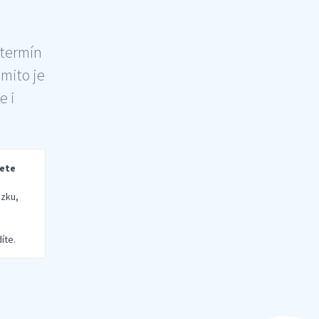
 termín
šmito je
e i
rete
zku,
íte.