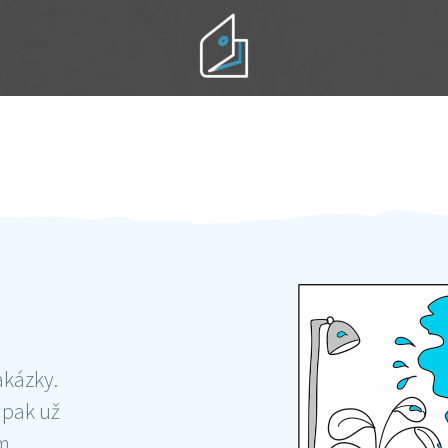
Práci hradíte po výkonu na místě
Odměna po práci
akázky.
 pak už
ám