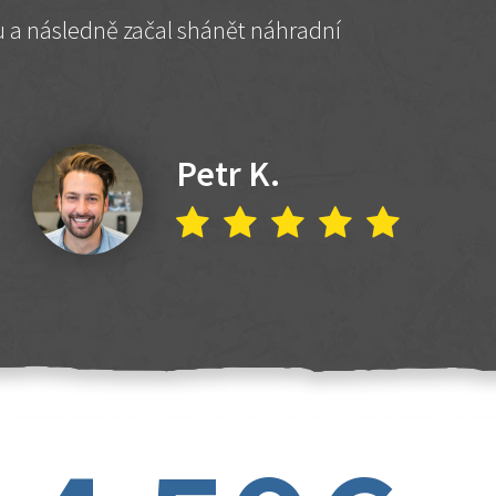
hu a následně začal shánět náhradní
Petr K.