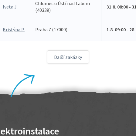
Chlumec u Ústí nad Labem
Iveta J.
31.8. 08:00 - 3
(40339)
Kristýna P.
Praha 7 (17000)
1.8. 09:00 - 28
Další zakázky
lektroinstalace