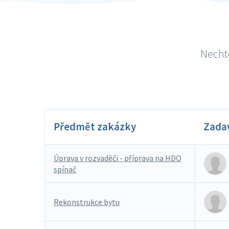
Nechte
Předmět zakázky
Zada
Úprava v rozvaděči - příprava na HDO
spínač
Rekonstrukce bytu