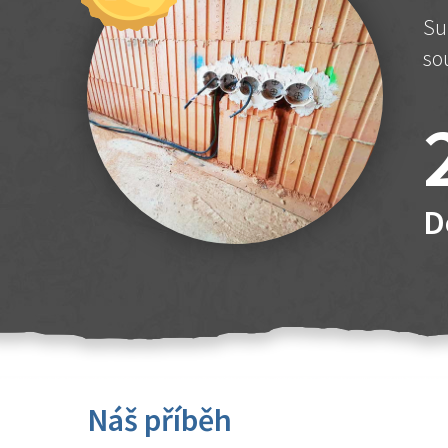
Su
so
D
Náš příběh