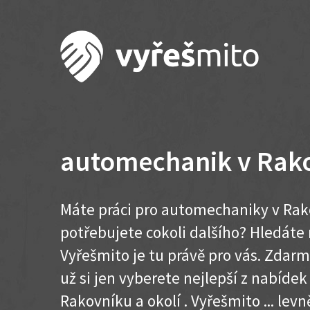
automechanik v Rak
Máte práci pro automechaniky v Rak
potřebujete cokoli dalšího? Hledát
Vyřešmito je tu právě pro vás. Zdar
už si jen vyberete nejlepší z nabídek
Rakovníku a okolí . Vyřešmito ... levně