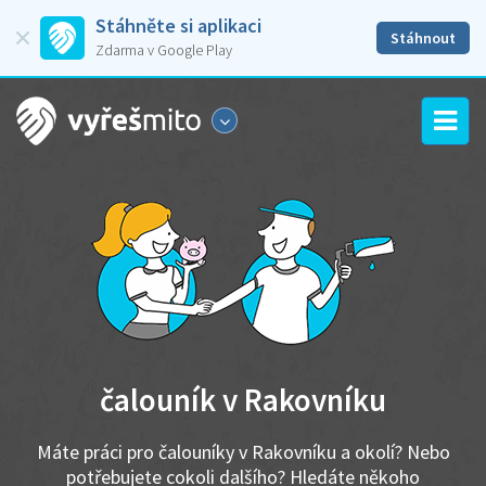
Stáhněte si aplikaci
Stáhnout
Zdarma v Google Play
čalouník v Rakovníku
Máte práci pro čalouníky v Rakovníku a okolí? Nebo
potřebujete cokoli dalšího? Hledáte někoho