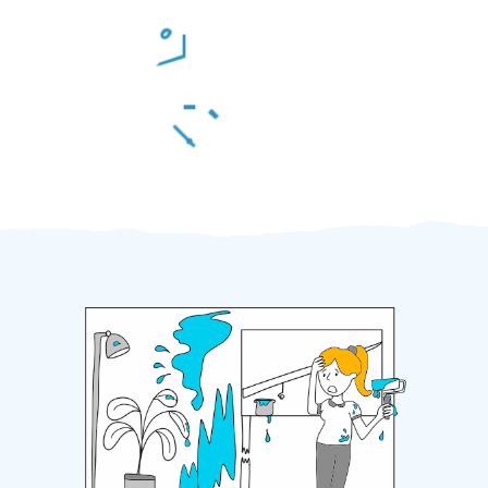
Odměna po práci
Za 2 minuty