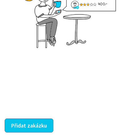
Krok III. - Hodnocení
Vybraný šikula vaše zadání po domluvě a v souladu s
jeho nabídkou vyřeší. Po splnění úkolu mu náleží
dohodnutá odměna. Zda proběhlo vše jak mělo, se
ostatní dozví z vašeho vzájemného hodnocení. A
máte vyřešeno :-)
Přidat zakázku