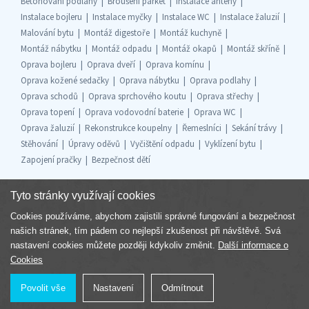
Betonování podlahy
Broušení parket
Instalace antény
Instalace bojleru
Instalace myčky
Instalace WC
Instalace žaluzií
Malování bytu
Montáž digestoře
Montáž kuchyně
Montáž nábytku
Montáž odpadu
Montáž okapů
Montáž skříně
Oprava bojleru
Oprava dveří
Oprava komínu
Oprava kožené sedačky
Oprava nábytku
Oprava podlahy
Oprava schodů
Oprava sprchového koutu
Oprava střechy
Oprava topení
Oprava vodovodní baterie
Oprava WC
Oprava žaluzií
Rekonstrukce koupelny
Řemeslníci
Sekání trávy
Stěhování
Úpravy oděvů
Vyčištění odpadu
Vyklízení bytu
Zapojení pračky
Bezpečnost dětí
Tyto stránky využívají cookies
Cookies používáme, abychom zajistili správné fungování a bezpečnost
Součást skupiny
našich stránek, tím pádem co nejlepší zkušenost při návštěvě. Svá
nastavení cookies můžete později kdykoliv změnit.
Další informace o
Cookies
Povolit vše
Nastavení
Odmítnout