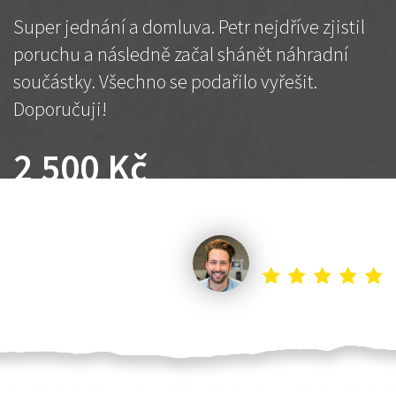
Super jednání a domluva. Petr nejdříve zjistil
poruchu a následně začal shánět náhradní
součástky. Všechno se podařilo vyřešit.
Doporučuji!
2 500 Kč
Dohodnutá cena
Petr K.