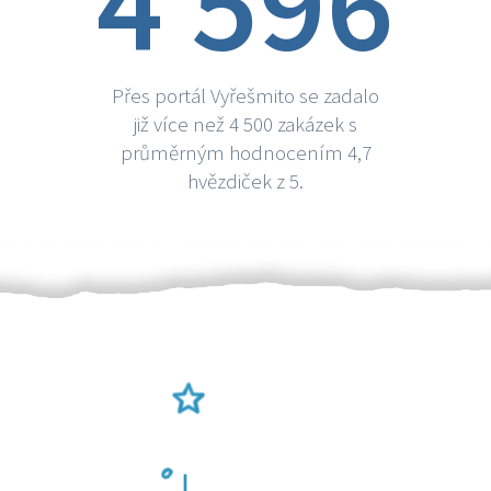
4 596
Přes portál Vyřešmito se zadalo
již více než 4 500 zakázek s
průměrným hodnocením 4,7
hvězdiček z 5.
Ověření šikulové
Odměna po práci