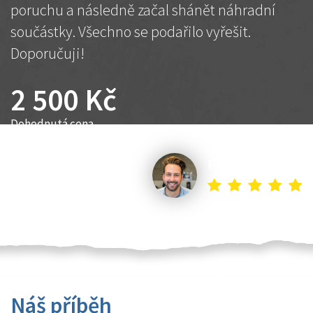
poruchu a následně začal shánět náhradní
součástky. Všechno se podařilo vyřešit.
Doporučuji!
2 500 Kč
Dohodnutá cena
Petr K.
Náš příběh