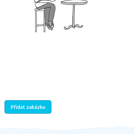
Krok III. - Hodnocení
Vybraný šikula vaše zadání po domluvě a v souladu s
jeho nabídkou vyřeší. Po splnění úkolu mu náleží
dohodnutá odměna. Zda proběhlo vše jak mělo, se
ostatní dozví z vašeho vzájemného hodnocení. A
máte vyřešeno :-)
Přidat zakázku