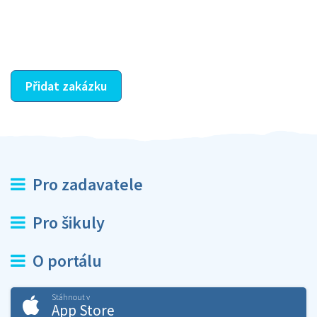
dohodnutá odměna. Zda proběhlo vše jak mělo, se
ostatní dozví z vašeho vzájemného hodnocení. A
máte vyřešeno :-)
Přidat zakázku
Pro zadavatele
Pro šikuly
O portálu
Stáhnout v
App Store