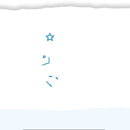
Ověření šikulové
Odměna po práci
Za 2 minuty