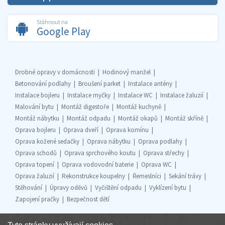
Stáhnout na
Google Play
Drobné opravy v domácnosti
Hodinový manžel
Betonování podlahy
Broušení parket
Instalace antény
Instalace bojleru
Instalace myčky
Instalace WC
Instalace žaluzií
Malování bytu
Montáž digestoře
Montáž kuchyně
Montáž nábytku
Montáž odpadu
Montáž okapů
Montáž skříně
Oprava bojleru
Oprava dveří
Oprava komínu
Oprava kožené sedačky
Oprava nábytku
Oprava podlahy
Oprava schodů
Oprava sprchového koutu
Oprava střechy
Oprava topení
Oprava vodovodní baterie
Oprava WC
Oprava žaluzií
Rekonstrukce koupelny
Řemeslníci
Sekání trávy
Stěhování
Úpravy oděvů
Vyčištění odpadu
Vyklízení bytu
Zapojení pračky
Bezpečnost dětí