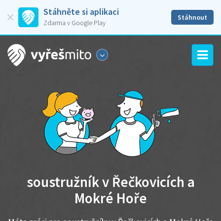
Stáhněte si aplikaci
Stáhnout
Zdarma v Google Play
soustružník v Řečkovicích a
Mokré Hoře