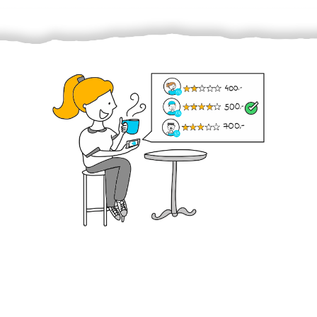
Krok III. - Hodnocení
Vybraný šikula vaše zadání po domluvě a v souladu s
jeho nabídkou vyřeší. Po splnění úkolu mu náleží