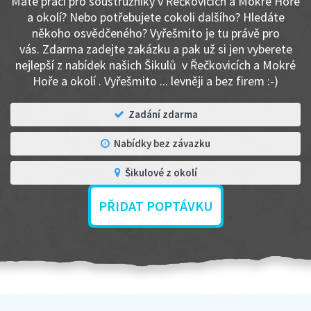
Máte práci pro soustružníky v Řečkovicích a Mokré Hoře
a okolí? Nebo potřebujete cokoli dalšího? Hledáte
někoho osvědčeného? Vyřešmito je tu právě pro
vás. Zdarma zadejte zakázku a pak už si jen vyberete
nejlepší z nabídek našich Šikulů v Řečkovicích a Mokré
Hoře a okolí . Vyřešmito ... levněji a bez firem :-)
Zadání zdarma
Nabídky bez závazku
Šikulové z okolí
PŘIDAT POPTÁVKU