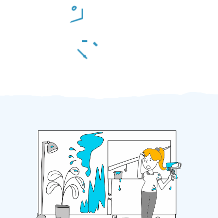
Odměna po práci
Za 2 minuty