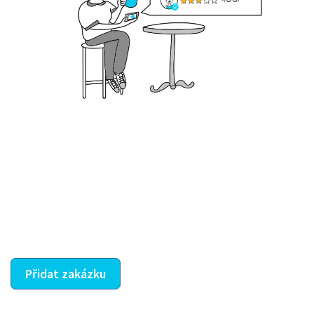
Krok III. - Hodnocení
Vybraný šikula vaše zadání po domluvě a v souladu s
jeho nabídkou vyřeší. Po splnění úkolu mu náleží
dohodnutá odměna. Zda proběhlo vše jak mělo, se
ostatní dozví z vašeho vzájemného hodnocení. A
máte vyřešeno :-)
Přidat zakázku