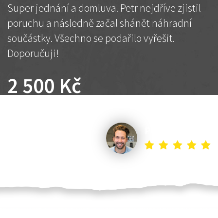
Super jednání a domluva. Petr nejdříve zjistil
poruchu a následně začal shánět náhradní
součástky. Všechno se podařilo vyřešit.
Doporučuji!
2 500 Kč
Dohodnutá cena
Petr K.