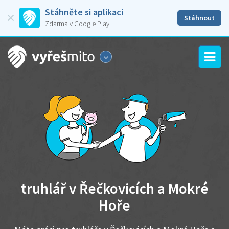
Stáhněte si aplikaci
Stáhnout
Zdarma v Google Play
truhlář v Řečkovicích a Mokré
Hoře