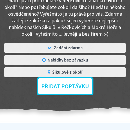
Máte práci pro truhláře v Řečkovicích a Mokré Hoře a
okolí? Nebo potřebujete cokoli dalšího? Hledáte někoho
osvědčeného? Vyřešmito je tu právě pro vás. Zdarma
zadejte zakázku a pak už si jen vyberete nejlepší z
nabídek našich Šikulů v Řečkovicích a Mokré Hoře a
okolí . Vyřešmito ... levněji a bez firem :-)
Zadání zdarma
Nabídky bez závazku
Šikulové z okolí
PŘIDAT POPTÁVKU