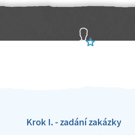
Sami hodnotíte schopnosti šikulů
Ověření šikulové
Krok I. - zadání zakázky