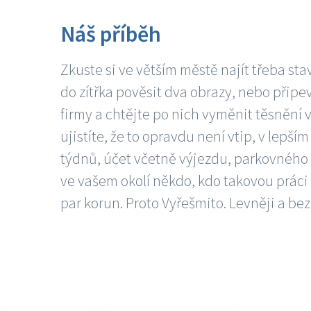
Náš příběh
Zkuste si ve větším městě najít třeba sta
do zítřka pověsit dva obrazy, nebo připev
firmy a chtějte po nich vyměnit těsnění v
ujistíte, že to opravdu není vtip, v lepš
týdnů, účet včetně výjezdu, parkovného a
ve vašem okolí někdo, kdo takovou práci
par korun. Proto Vyřešmito. Levněji a bez