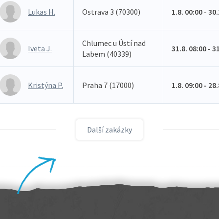
Lukas H.
Ostrava 3 (70300)
1.8. 00:00 - 30
Chlumec u Ústí nad
Iveta J.
31.8. 08:00 - 3
Labem (40339)
Kristýna P.
Praha 7 (17000)
1.8. 09:00 - 28
Další zakázky