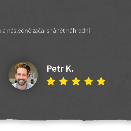
hu a následně začal shánět náhradní
Petr K.