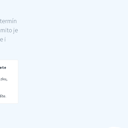
 termín
šmito je
e i
rete
zku,
íte.