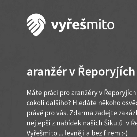
aranžér v Řeporyjích
Máte práci pro aranžéry v Řeporyjích
cokoli dalšího? Hledáte někoho osvě
právě pro vás. Zdarma zadejte zakázk
nejlepší z nabídek našich Šikulů v Ře
Vyřešmito ... levněji a bez firem :-)