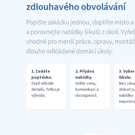
zdlouhavého obvolávání
Popište zakázku jednou, doplňte místo a
a porovnejte nabídky šikulů z okolí. Vyře
vhodné pro menší práce, opravy, montáž
dlouho odkládané domácí úkoly.
1. Zadáte
2. Přijdou
3. Vybe
poptávku.
nabídky.
šikulu.
Stačí několik
Vidíte cenu,
Bez záva
detailů, fotka je
komunikaci a
dokud si
výhoda.
dostupnost.
nabídku
nepotvrd