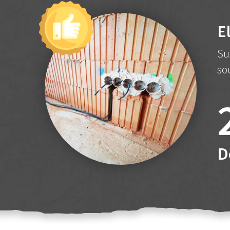
E
Su
so
D