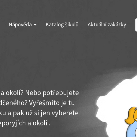
Nápověda
Katalog šikulů
Aktuální zakázky
 a okolí? Nebo potřebujete
dčeného? Vyřešmito je tu
u a pak už si jen vyberete
poryjích a okolí .