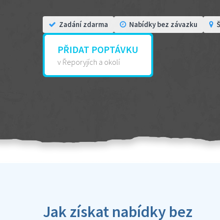
Zadání zdarma
Nabídky bez závazku
Š
PŘIDAT POPTÁVKU
v Řeporyjích a okolí
Jak získat nabídky bez