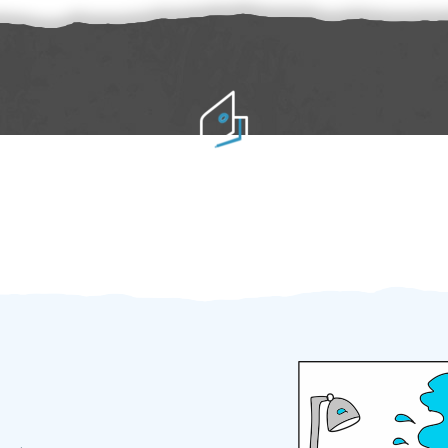
Práci hradíte po výkonu na místě
Odměna po práci