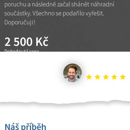
poruchu a následně začal shánět náhradní
součástky. Všechno se podařilo vyřešit.
Doporučuji!
2 500 Kč
Dohodnutá cena
Petr K.
Náš příběh