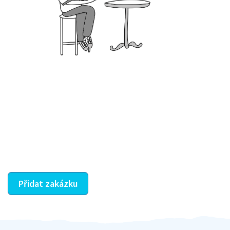
Krok III. - Hodnocení
Vybraný šikula vaše zadání po domluvě a v souladu s
jeho nabídkou vyřeší. Po splnění úkolu mu náleží
dohodnutá odměna. Zda proběhlo vše jak mělo, se
ostatní dozví z vašeho vzájemného hodnocení. A
máte vyřešeno :-)
Přidat zakázku