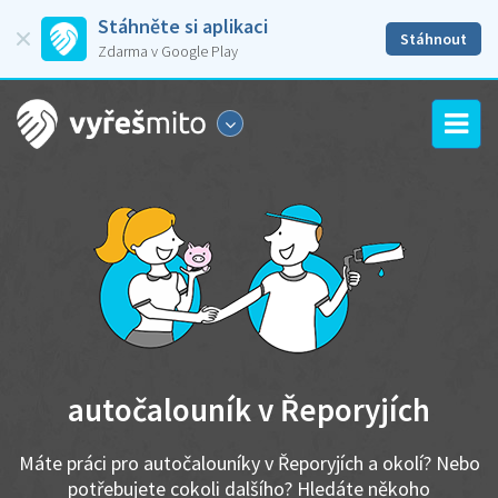
Stáhněte si aplikaci
Stáhnout
Zdarma v Google Play
autočalouník v Řeporyjích
Máte práci pro autočalouníky v Řeporyjích a okolí? Nebo
potřebujete cokoli dalšího? Hledáte někoho