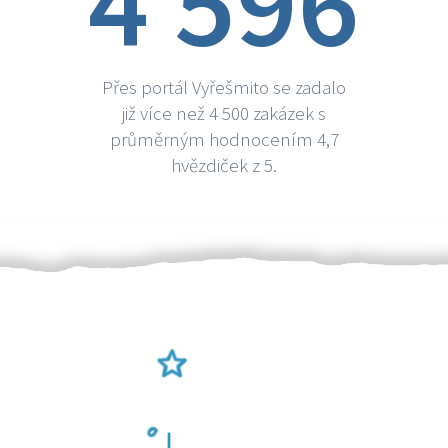
4 596
Přes portál Vyřešmito se zadalo
již více než 4 500 zakázek s
průměrným hodnocením 4,7
hvězdiček z 5.
Ověření šikulové
Odměna po práci