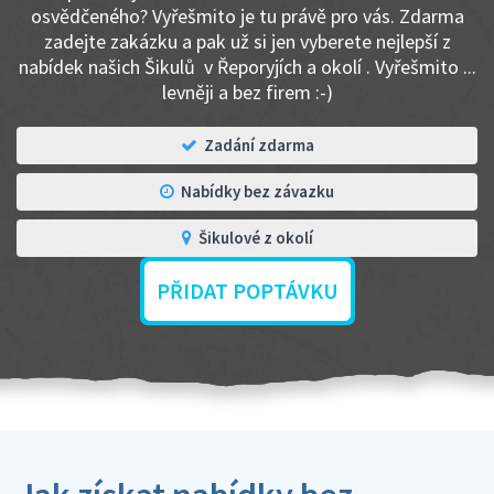
osvědčeného? Vyřešmito je tu právě pro vás. Zdarma
zadejte zakázku a pak už si jen vyberete nejlepší z
nabídek našich Šikulů v Řeporyjích a okolí . Vyřešmito ...
levněji a bez firem :-)
Zadání zdarma
Nabídky bez závazku
Šikulové z okolí
PŘIDAT POPTÁVKU