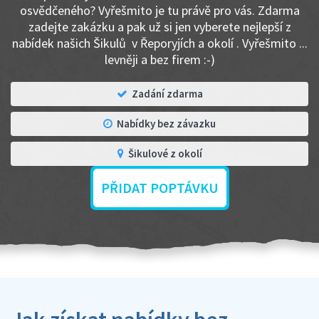
osvědčeného? Vyřešmito je tu právě pro vás. Zdarma
zadejte zakázku a pak už si jen vyberete nejlepší z
nabídek našich Šikulů v Řeporyjích a okolí . Vyřešmito ...
levněji a bez firem :-)
Zadání zdarma
Nabídky bez závazku
Šikulové z okolí
PŘIDAT POPTÁVKU