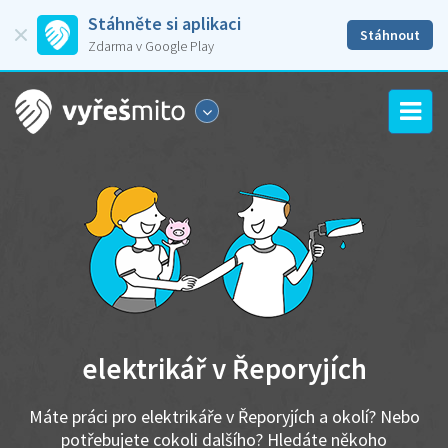
Stáhněte si aplikaci
Stáhnout
Zdarma v Google Play
elektrikář v Řeporyjích
Máte práci pro elektrikáře v Řeporyjích a okolí? Nebo
potřebujete cokoli dalšího? Hledáte někoho