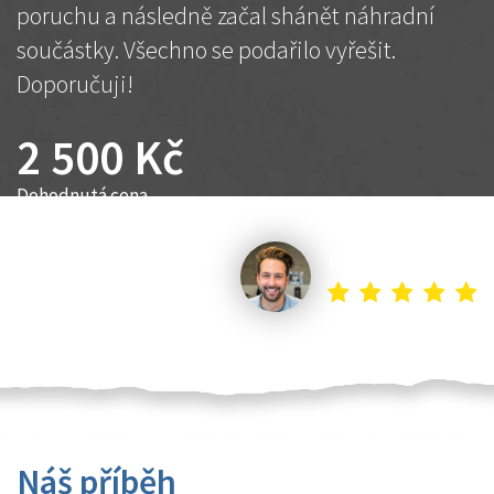
poruchu a následně začal shánět náhradní
součástky. Všechno se podařilo vyřešit.
Doporučuji!
2 500 Kč
Dohodnutá cena
Petr K.
Náš příběh