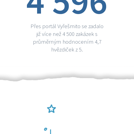
4 596
Přes portál Vyřešmito se zadalo
již více než 4 500 zakázek s
průměrným hodnocením 4,7
hvězdiček z 5.
Ověření šikulové
Odměna po práci