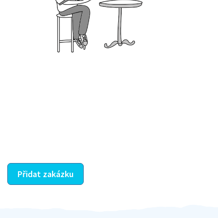
Krok III. - Hodnocení
Vybraný šikula vaše zadání po domluvě a v souladu s
jeho nabídkou vyřeší. Po splnění úkolu mu náleží
dohodnutá odměna. Zda proběhlo vše jak mělo, se
ostatní dozví z vašeho vzájemného hodnocení. A
máte vyřešeno :-)
Přidat zakázku