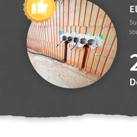
E
Su
so
D