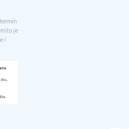
 termín
šmito je
e i
rete
zku,
íte.