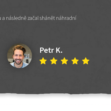
hu a následně začal shánět náhradní
Petr K.