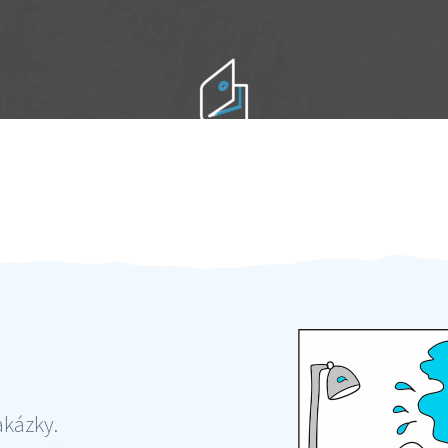
Práci hradíte po výkonu na místě
Odměna po práci
akázky.