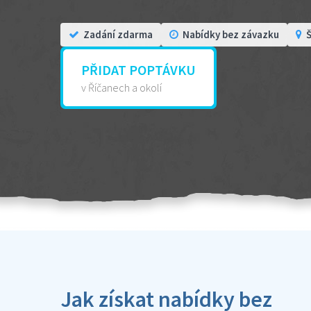
Zadání zdarma
Nabídky bez závazku
Š
PŘIDAT POPTÁVKU
v Říčanech a okolí
Jak získat nabídky bez