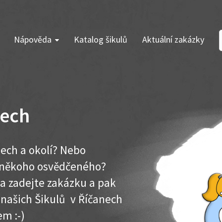
Nápověda
Katalog šikulů
Aktuální zakázky
nech
nech a okolí? Nebo
e někoho osvědčeného?
ma zadejte zakázku a pak
k našich Šikulů v Říčanech
em :-)