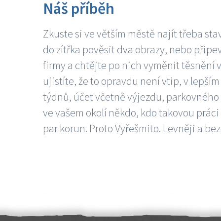
Náš příběh
Zkuste si ve větším městě najít třeba sta
do zítřka pověsit dva obrazy, nebo připev
firmy a chtějte po nich vyměnit těsnění v
ujistíte, že to opravdu není vtip, v lepš
týdnů, účet včetně výjezdu, parkovného a
ve vašem okolí někdo, kdo takovou práci
par korun. Proto Vyřešmito. Levněji a bez