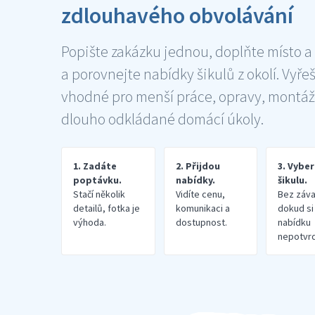
zdlouhavého obvolávání
Popište zakázku jednou, doplňte místo a
a porovnejte nabídky šikulů z okolí. Vyře
vhodné pro menší práce, opravy, montáž
dlouho odkládané domácí úkoly.
1. Zadáte
2. Přijdou
3. Vybe
poptávku.
nabídky.
šikulu.
Stačí několik
Vidíte cenu,
Bez záva
detailů, fotka je
komunikaci a
dokud si
výhoda.
dostupnost.
nabídku
nepotvrd