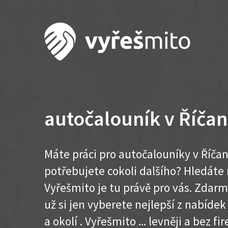
autočalouník v Říča
Máte práci pro autočalouníky v Říča
potřebujete cokoli dalšího? Hledát
Vyřešmito je tu právě pro vás. Zdar
už si jen vyberete nejlepší z nabíde
a okolí . Vyřešmito ... levněji a bez fir