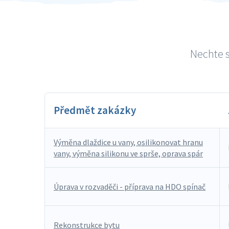
Nechte s
Předmět zakázky
Výměna dlaždice u vany, osilikonovat hranu
vany, výměna silikonu ve sprše, oprava spár
Úprava v rozvaděči - příprava na HDO spínač
Rekonstrukce bytu