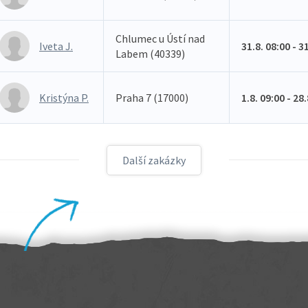
Chlumec u Ústí nad
Iveta J.
31.8. 08:00 - 3
Labem (40339)
Kristýna P.
Praha 7 (17000)
1.8. 09:00 - 28
Další zakázky