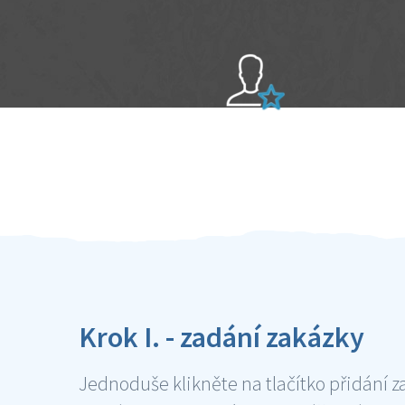
Sami hodnotíte schopnosti šikulů
Ověření šikulové
Krok I. - zadání zakázky
Jednoduše klikněte na tlačítko přidání z