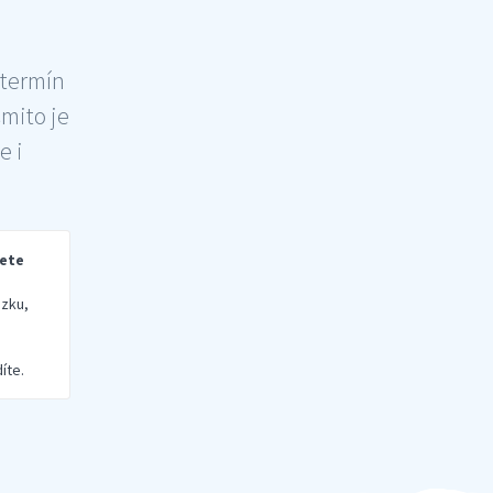
 termín
šmito je
e i
rete
zku,
íte.