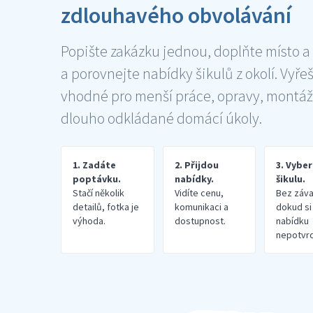
zdlouhavého obvolávání
Popište zakázku jednou, doplňte místo a
a porovnejte nabídky šikulů z okolí. Vyře
vhodné pro menší práce, opravy, montáž
dlouho odkládané domácí úkoly.
1. Zadáte
2. Přijdou
3. Vybe
poptávku.
nabídky.
šikulu.
Stačí několik
Vidíte cenu,
Bez záva
detailů, fotka je
komunikaci a
dokud si
výhoda.
dostupnost.
nabídku
nepotvrd