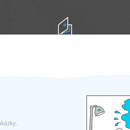
Práci hradíte po výkonu na místě
Odměna po práci
akázky.