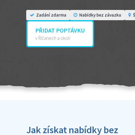
Zadání zdarma
Nabídky bez závazku
Š
PŘIDAT POPTÁVKU
v Říčanech a okolí
Jak získat nabídky bez