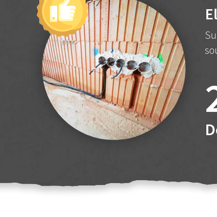
E
Su
so
D