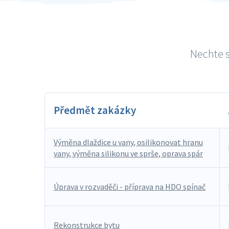
Nechte s
Předmět zakázky
Výměna dlaždice u vany, osilikonovat hranu
vany, výměna silikonu ve sprše, oprava spár
Úprava v rozvaděči - příprava na HDO spínač
Rekonstrukce bytu