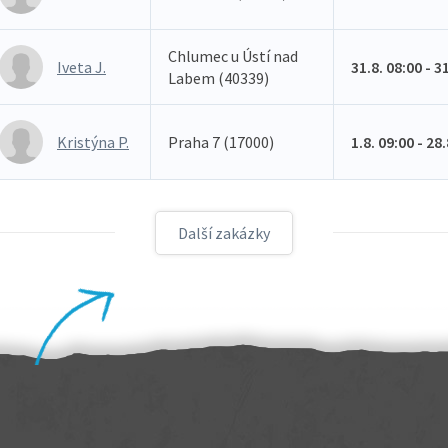
Chlumec u Ústí nad
Iveta J.
31.8. 08:00 - 3
Labem (40339)
Kristýna P.
Praha 7 (17000)
1.8. 09:00 - 28
Další zakázky