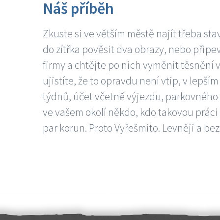
Náš příběh
Zkuste si ve větším městě najít třeba sta
do zítřka pověsit dva obrazy, nebo připev
firmy a chtějte po nich vyměnit těsnění v
ujistíte, že to opravdu není vtip, v lepš
týdnů, účet včetně výjezdu, parkovného a
ve vašem okolí někdo, kdo takovou práci
par korun. Proto Vyřešmito. Levněji a bez