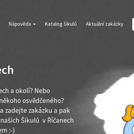
Nápověda
Katalog šikulů
Aktuální zakázky
ech
ech a okolí? Nebo
e někoho osvědčeného?
ma zadejte zakázku a pak
k našich Šikulů v Říčanech
em :-)