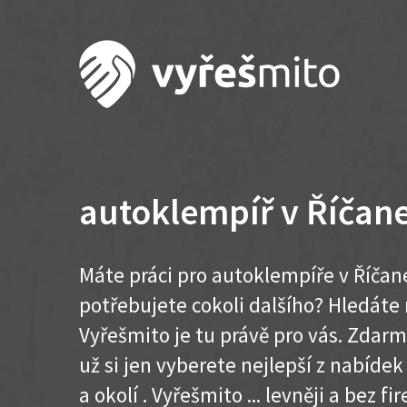
autoklempíř v Říčan
Máte práci pro autoklempíře v Říčan
potřebujete cokoli dalšího? Hledát
Vyřešmito je tu právě pro vás. Zdar
už si jen vyberete nejlepší z nabíde
a okolí . Vyřešmito ... levněji a bez fir