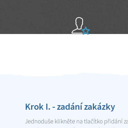
Sami hodnotíte schopnosti šikulů
Ověření šikulové
Krok I. - zadání zakázky
Jednoduše klikněte na tlačítko přidání z