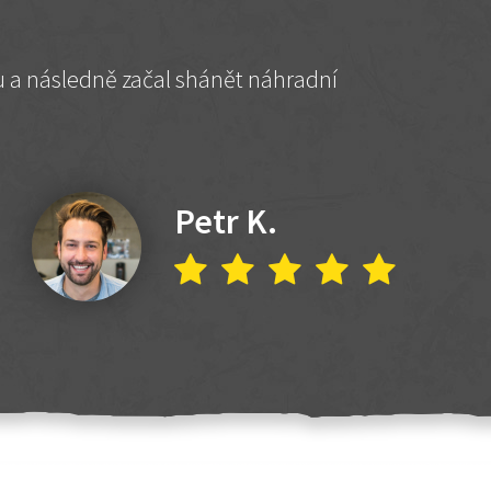
hu a následně začal shánět náhradní
Petr K.