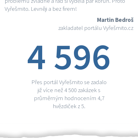
problému zvládne a rád si vydělá par korun. Proto
Vyřešmito. Levněji a bez firem!
Martin Bedroš
zakladatel portálu Vyřešmito.cz
4 596
Přes portál Vyřešmito se zadalo
již více než 4 500 zakázek s
průměrným hodnocením 4,7
hvězdiček z 5.