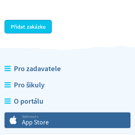
ostatní dozví z vašeho vzájemného hodnocení. A
máte vyřešeno :-)
Přidat zakázku
Pro zadavatele
Pro šikuly
O portálu
Stáhnout v
App Store