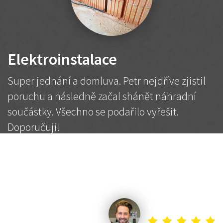
Elektroinstalace
Super jednání a domluva. Petr nejdříve zjistil
poruchu a následně začal shánět náhradní
součástky. Všechno se podařilo vyřešit.
Doporučuji!
2 500 Kč
Dohodnutá cena
Petr K.