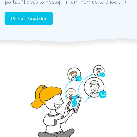
portál. Nic vás to nestojí, nikam nemusíte chodit :-)
Přidat zakázku