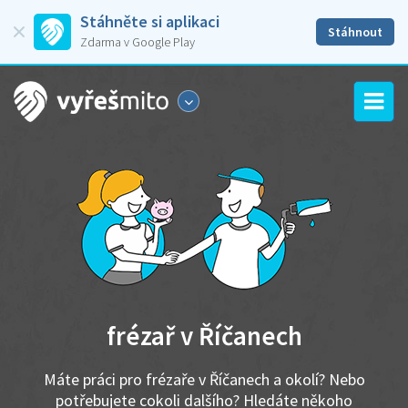
Stáhněte si aplikaci
Stáhnout
Zdarma v Google Play
frézař v Říčanech
Máte práci pro frézaře v Říčanech a okolí? Nebo
potřebujete cokoli dalšího? Hledáte někoho