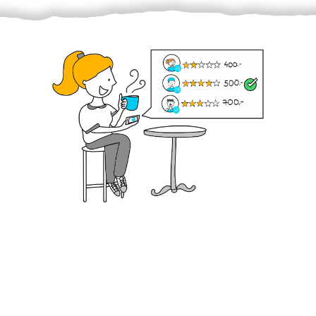
Krok III. - Hodnocení
Vybraný šikula vaše zadání po domluvě a v souladu s
jeho nabídkou vyřeší. Po splnění úkolu mu náleží
dohodnutá odměna. Zda proběhlo vše jak mělo, se