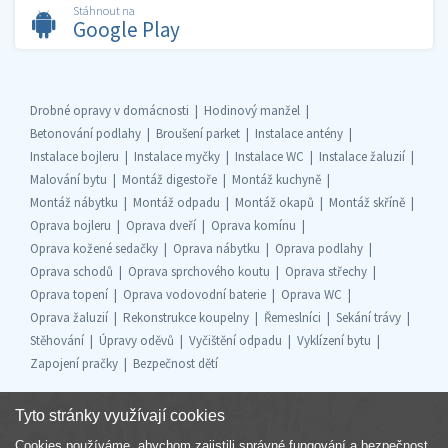
Stáhnout na
Google Play
Drobné opravy v domácnosti
Hodinový manžel
Betonování podlahy
Broušení parket
Instalace antény
Instalace bojleru
Instalace myčky
Instalace WC
Instalace žaluzií
Malování bytu
Montáž digestoře
Montáž kuchyně
Montáž nábytku
Montáž odpadu
Montáž okapů
Montáž skříně
Oprava bojleru
Oprava dveří
Oprava komínu
Oprava kožené sedačky
Oprava nábytku
Oprava podlahy
Oprava schodů
Oprava sprchového koutu
Oprava střechy
Oprava topení
Oprava vodovodní baterie
Oprava WC
Oprava žaluzií
Rekonstrukce koupelny
Řemeslníci
Sekání trávy
Stěhování
Úpravy oděvů
Vyčištění odpadu
Vyklízení bytu
Zapojení pračky
Bezpečnost dětí
Tyto stránky využívají cookies
Cookies používáme, abychom zajistili správné fungování a bezpečnost