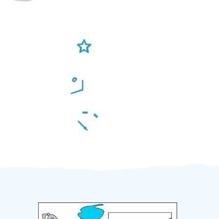
Ověření šikulové
Odměna po práci
Za 2 minuty