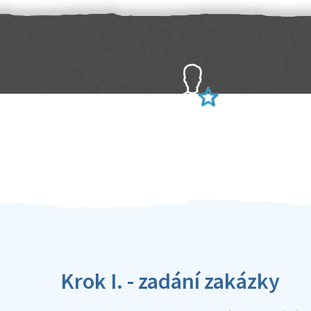
Sami hodnotíte schopnosti šikulů
Ověření šikulové
Krok I. - zadání zakázky