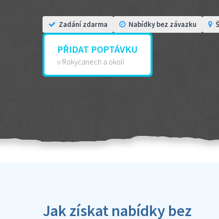
Zadání zdarma
Nabídky bez závazku
Š
PŘIDAT POPTÁVKU
v Rokycanech a okolí
Jak získat nabídky bez