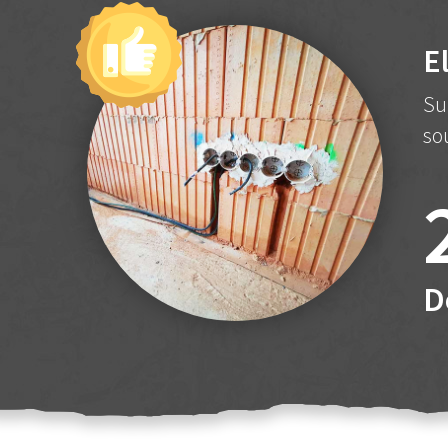
E
Su
so
D