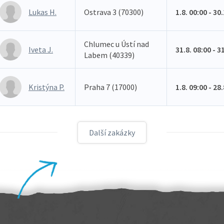
Lukas H.
Ostrava 3 (70300)
1.8. 00:00 - 30
Chlumec u Ústí nad
Iveta J.
31.8. 08:00 - 3
Labem (40339)
Kristýna P.
Praha 7 (17000)
1.8. 09:00 - 28
Další zakázky