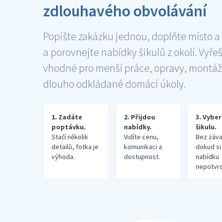
zdlouhavého obvolávání
Popište zakázku jednou, doplňte místo a
a porovnejte nabídky šikulů z okolí. Vyře
vhodné pro menší práce, opravy, montáž
dlouho odkládané domácí úkoly.
1. Zadáte
2. Přijdou
3. Vybe
poptávku.
nabídky.
šikulu.
Stačí několik
Vidíte cenu,
Bez záva
detailů, fotka je
komunikaci a
dokud si
výhoda.
dostupnost.
nabídku
nepotvrd