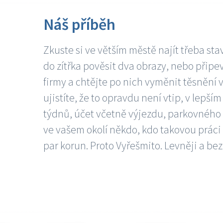
Náš příběh
Zkuste si ve větším městě najít třeba sta
do zítřka pověsit dva obrazy, nebo připev
firmy a chtějte po nich vyměnit těsnění v
ujistíte, že to opravdu není vtip, v lepš
týdnů, účet včetně výjezdu, parkovného a
ve vašem okolí někdo, kdo takovou práci
par korun. Proto Vyřešmito. Levněji a bez