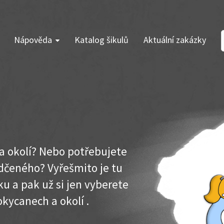
Nápověda
Katalog šikulů
Aktuální zakázky
 a okolí? Nebo potřebujete
dčeného? Vyřešmito je tu
u a pak už si jen vyberete
okycanech a okolí .