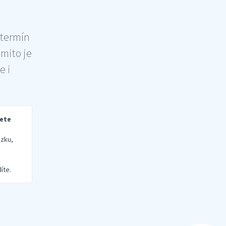
 termín
šmito je
e i
rete
zku,
íte.