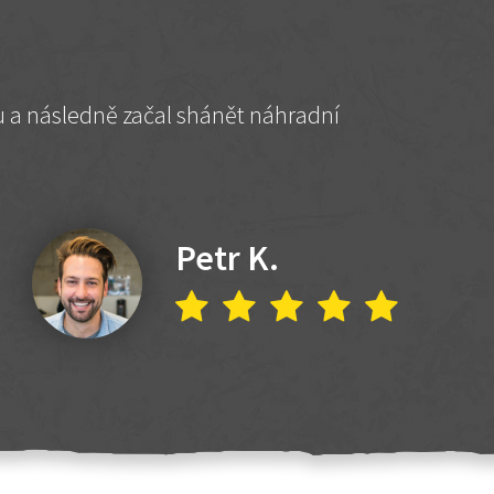
hu a následně začal shánět náhradní
Petr K.