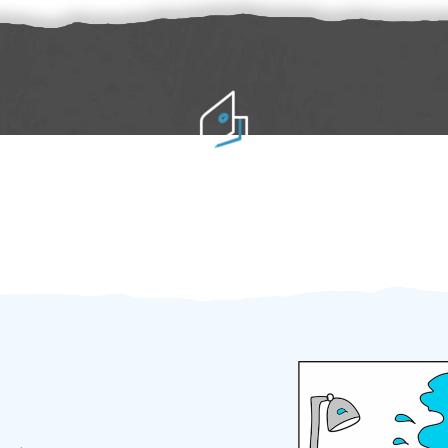
Práci hradíte po výkonu na místě
Odměna po práci