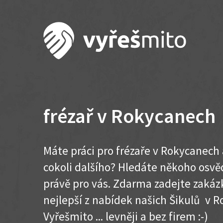
frézař v Rokycanech
Máte práci pro frézaře v Rokycanech
cokoli dalšího? Hledáte někoho osvě
právě pro vás. Zdarma zadejte zakázk
nejlepší z nabídek našich Šikulů v R
Vyřešmito ... levněji a bez firem :-)