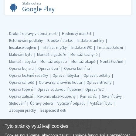
Stáhnout na
Google Play
Drobné opravy v domácnosti
Hodinový manžel
Betonování podlahy
Broušení parket
Instalace antény
Instalace bojleru
Instalace myčky
Instalace WC
Instalace žaluzií
Malování bytu
Montáž digestoře
Montáž kuchyně
Montáž nábytku
Montáž odpadu
Montáž okapů
Montáž skříně
Oprava bojleru
Oprava dveří
Oprava komínu
Oprava kožené sedačky
Oprava nábytku
Oprava podlahy
Oprava schodů
Oprava sprchového koutu
Oprava střechy
Oprava topení
Oprava vodovodní baterie
Oprava WC
Oprava žaluzií
Rekonstrukce koupelny
Řemeslníci
Sekání trávy
Stěhování
Úpravy oděvů
Vyčištění odpadu
Vyklízení bytu
Zapojení pračky
Bezpečnost dětí
Tyto stránky využívají cookies
Cookies používáme, abychom zajistili správné fungování a bezpečnost