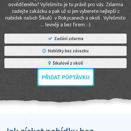
osvědčeného? Vyřešmito je tu právě pro vás. Zdarma
zadejte zakázku a pak už si jen vyberete nejlepší z
nabídek našich Šikulů v Rokycanech a okolí . Vyřešmito
... levněji a bez firem :-)
Zadání zdarma
Nabídky bez závazku
Šikulové z okolí
PŘIDAT POPTÁVKU