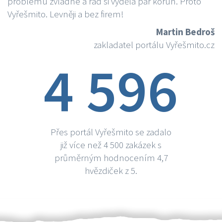
problému zvládne a rád si vydělá par korun. Proto
Vyřešmito. Levněji a bez firem!
Martin Bedroš
zakladatel portálu Vyřešmito.cz
4 596
Přes portál Vyřešmito se zadalo
již více než 4 500 zakázek s
průměrným hodnocením 4,7
hvězdiček z 5.