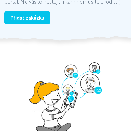
portál. Nic vás to nestojí, nikam nemusíte chodit :-)
Přidat zakázku