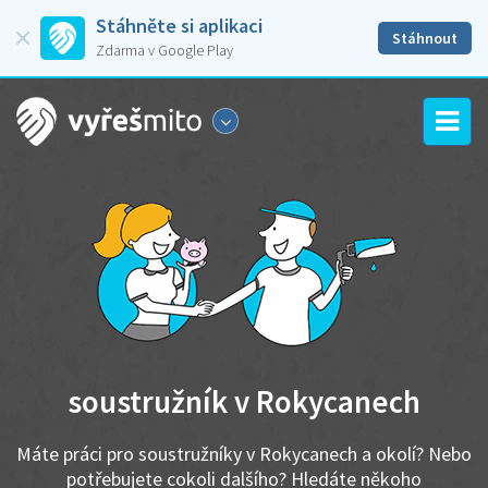
Stáhněte si aplikaci
Stáhnout
Zdarma v Google Play
soustružník v Rokycanech
Máte práci pro soustružníky v Rokycanech a okolí? Nebo
potřebujete cokoli dalšího? Hledáte někoho