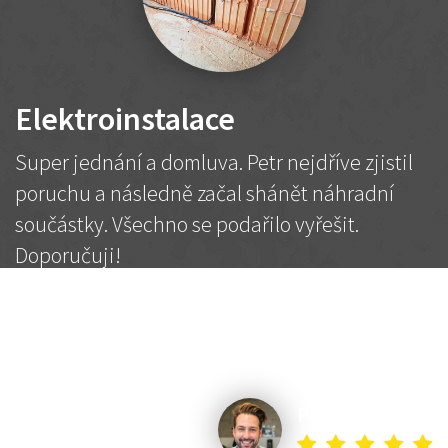
Elektroinstalace
Super jednání a domluva. Petr nejdříve zjistil
poruchu a následně začal shánět náhradní
součástky. Všechno se podařilo vyřešit.
Doporučuji!
2 500 Kč
Dohodnutá cena
Petr K.