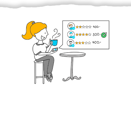
Krok III. - Hodnocení
Vybraný šikula vaše zadání po domluvě a v souladu s
jeho nabídkou vyřeší. Po splnění úkolu mu náleží
dohodnutá odměna. Zda proběhlo vše jak mělo, se