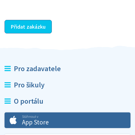
ostatní dozví z vašeho vzájemného hodnocení. A
máte vyřešeno :-)
Přidat zakázku
Pro zadavatele
Pro šikuly
O portálu
Stáhnout v
App Store