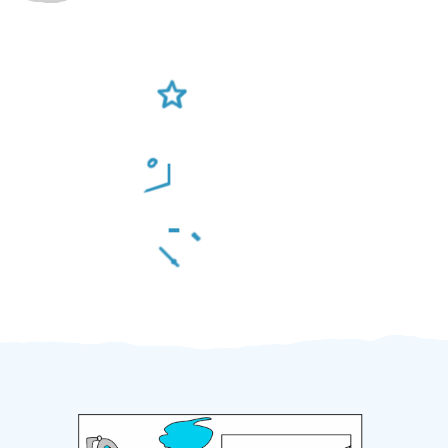
Ověření šikulové
Odměna po práci
Za 2 minuty