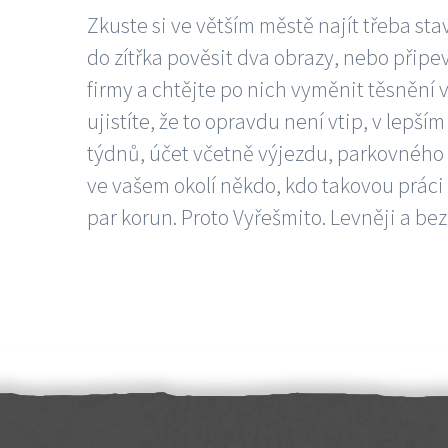
Zkuste si ve větším městě najít třeba sta
do zítřka pověsit dva obrazy, nebo připev
firmy a chtějte po nich vyměnit těsnění v
ujistíte, že to opravdu není vtip, v lepš
týdnů, účet včetně výjezdu, parkovného a
ve vašem okolí někdo, kdo takovou práci
par korun. Proto Vyřešmito. Levněji a bez