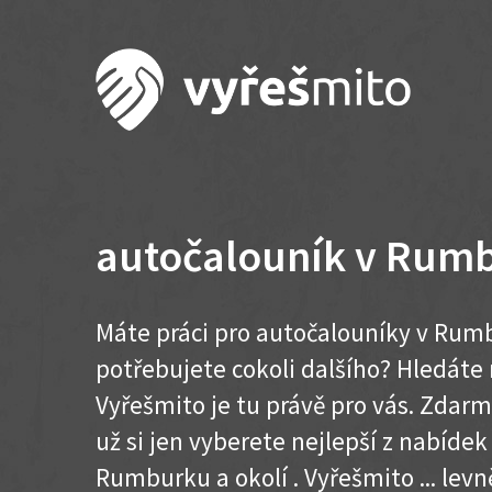
autočalouník v Rum
Máte práci pro autočalouníky v Rum
potřebujete cokoli dalšího? Hledát
Vyřešmito je tu právě pro vás. Zdar
už si jen vyberete nejlepší z nabídek
Rumburku a okolí . Vyřešmito ... levně