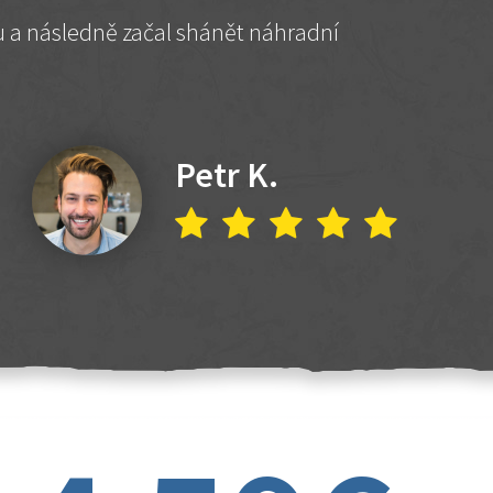
hu a následně začal shánět náhradní
Petr K.