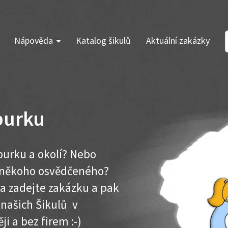
Nápověda
Katalog šikulů
Aktuální zakázky
burku
burku a okolí? Nebo
e někoho osvědčeného?
ma zadejte zakázku a pak
 našich Šikulů v
ji a bez firem :-)