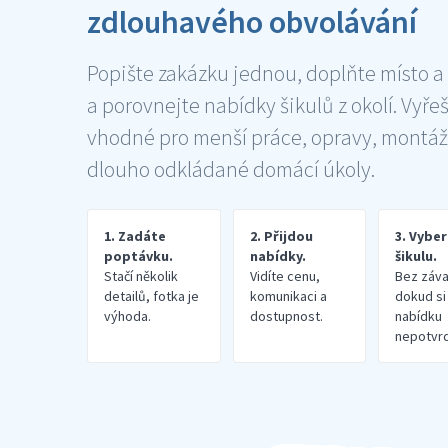
zdlouhavého obvolávání
Popište zakázku jednou, doplňte místo a
a porovnejte nabídky šikulů z okolí. Vyře
vhodné pro menší práce, opravy, montáž
dlouho odkládané domácí úkoly.
1. Zadáte
2. Přijdou
3. Vybe
poptávku.
nabídky.
šikulu.
Stačí několik
Vidíte cenu,
Bez záva
detailů, fotka je
komunikaci a
dokud si
výhoda.
dostupnost.
nabídku
nepotvrd