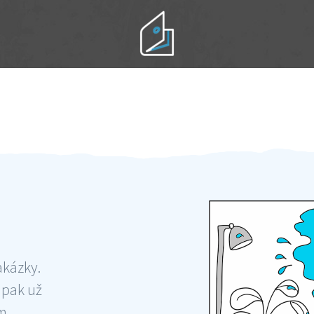
Práci hradíte po výkonu na místě
Odměna po práci
akázky.
 pak už
ám