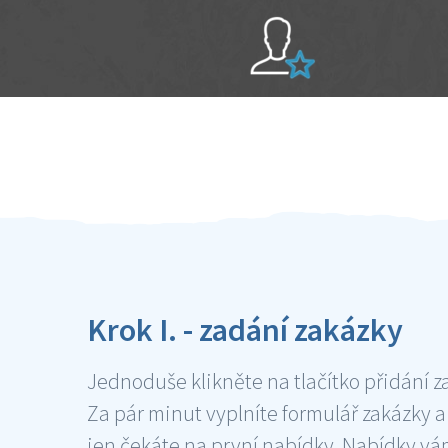
Sami hodnotíte schopnosti šikulů
Ověření šikulové
Krok I. - zadání zakázky
Jednoduše klikněte na tlačítko přidání z
Za pár minut vyplníte formulář zakázky a
jen čekáte na první nabídky. Nabídky v