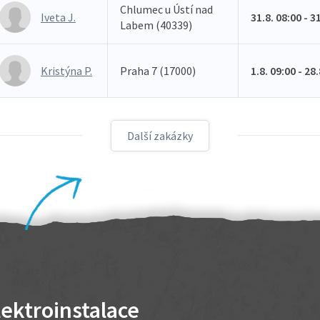
Chlumec u Ústí nad
Iveta J.
31.8. 08:00 - 3
Labem (40339)
Kristýna P.
Praha 7 (17000)
1.8. 09:00 - 28
Další zakázky
lektroinstalace