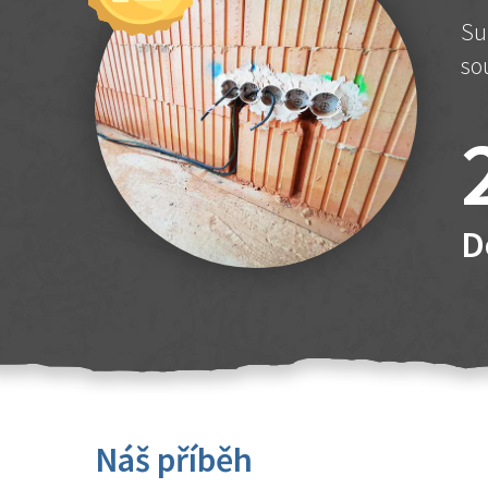
Su
so
D
Náš příběh