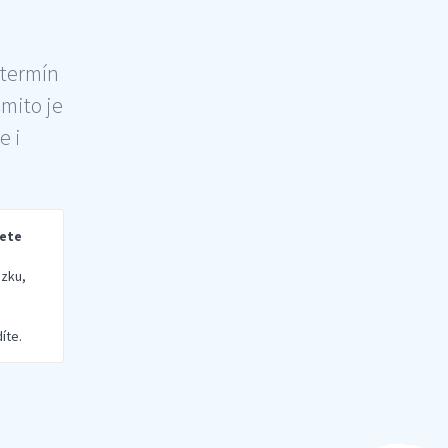
 termín
šmito je
e i
rete
zku,
íte.