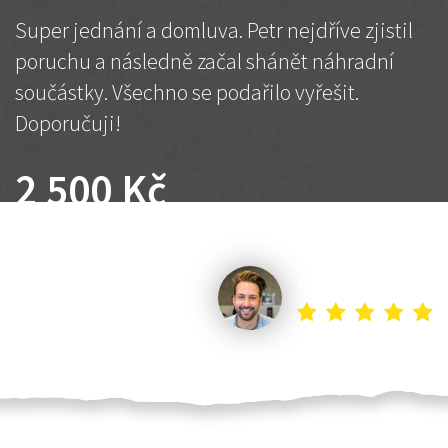
Super jednání a domluva. Petr nejdříve zjistil
poruchu a následně začal shánět náhradní
součástky. Všechno se podařilo vyřešit.
Doporučuji!
2 500 Kč
Dohodnutá cena
Petr K.