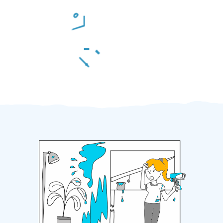
Odměna po práci
Za 2 minuty