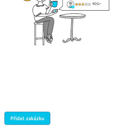
Krok III. - Hodnocení
Vybraný šikula vaše zadání po domluvě a v souladu s
jeho nabídkou vyřeší. Po splnění úkolu mu náleží
dohodnutá odměna. Zda proběhlo vše jak mělo, se
ostatní dozví z vašeho vzájemného hodnocení. A
máte vyřešeno :-)
Přidat zakázku