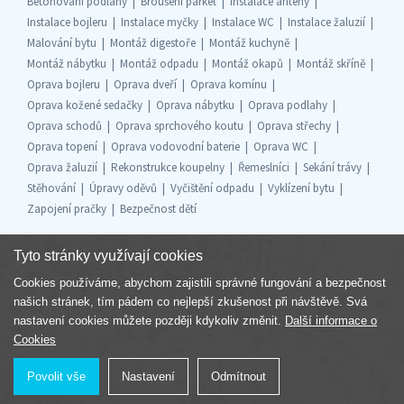
Betonování podlahy
Broušení parket
Instalace antény
Instalace bojleru
Instalace myčky
Instalace WC
Instalace žaluzií
Malování bytu
Montáž digestoře
Montáž kuchyně
Montáž nábytku
Montáž odpadu
Montáž okapů
Montáž skříně
Oprava bojleru
Oprava dveří
Oprava komínu
Oprava kožené sedačky
Oprava nábytku
Oprava podlahy
Oprava schodů
Oprava sprchového koutu
Oprava střechy
Oprava topení
Oprava vodovodní baterie
Oprava WC
Oprava žaluzií
Rekonstrukce koupelny
Řemeslníci
Sekání trávy
Stěhování
Úpravy oděvů
Vyčištění odpadu
Vyklízení bytu
Zapojení pračky
Bezpečnost dětí
Tyto stránky využívají cookies
Cookies používáme, abychom zajistili správné fungování a bezpečnost
Součást skupiny
našich stránek, tím pádem co nejlepší zkušenost při návštěvě. Svá
nastavení cookies můžete později kdykoliv změnit.
Další informace o
Cookies
Povolit vše
Nastavení
Odmítnout