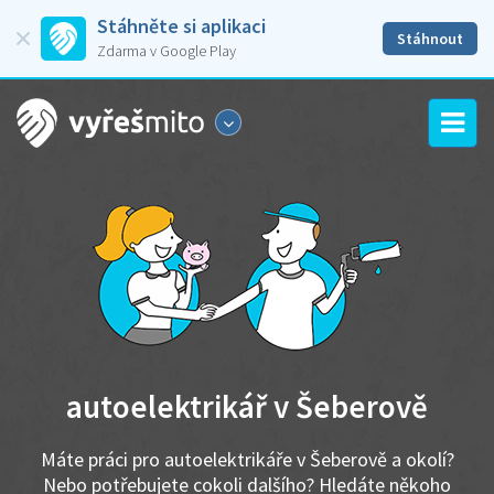
Stáhněte si aplikaci
Stáhnout
Zdarma v Google Play
autoelektrikář v Šeberově
Máte práci pro autoelektrikáře v Šeberově a okolí?
Nebo potřebujete cokoli dalšího? Hledáte někoho