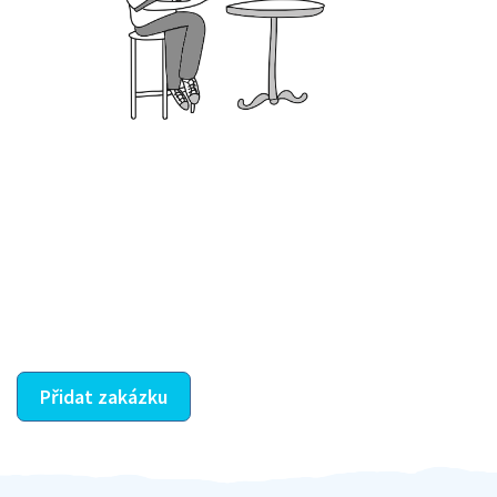
Krok III. - Hodnocení
Vybraný šikula vaše zadání po domluvě a v souladu s
jeho nabídkou vyřeší. Po splnění úkolu mu náleží
dohodnutá odměna. Zda proběhlo vše jak mělo, se
ostatní dozví z vašeho vzájemného hodnocení. A
máte vyřešeno :-)
Přidat zakázku