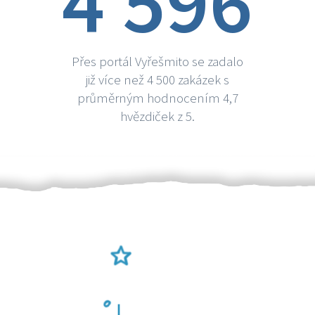
4 596
Přes portál Vyřešmito se zadalo
již více než 4 500 zakázek s
průměrným hodnocením 4,7
hvězdiček z 5.
Ověření šikulové
Odměna po práci