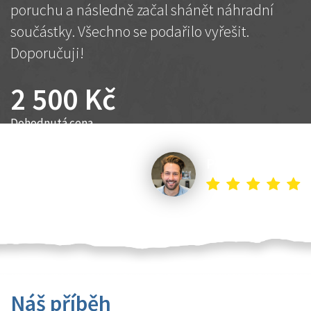
poruchu a následně začal shánět náhradní
součástky. Všechno se podařilo vyřešit.
Doporučuji!
2 500 Kč
Dohodnutá cena
Petr K.
Náš příběh