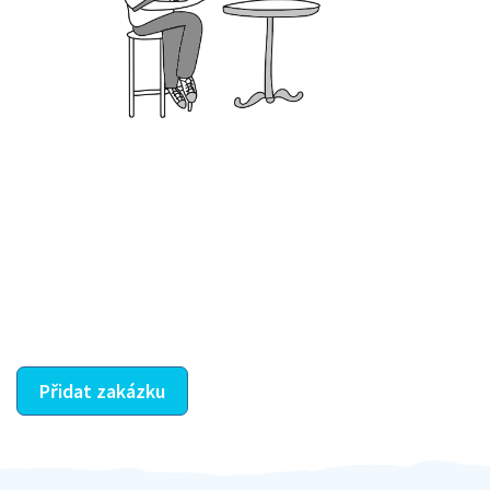
Krok III. - Hodnocení
Vybraný šikula vaše zadání po domluvě a v souladu s
jeho nabídkou vyřeší. Po splnění úkolu mu náleží
dohodnutá odměna. Zda proběhlo vše jak mělo, se
ostatní dozví z vašeho vzájemného hodnocení. A
máte vyřešeno :-)
Přidat zakázku