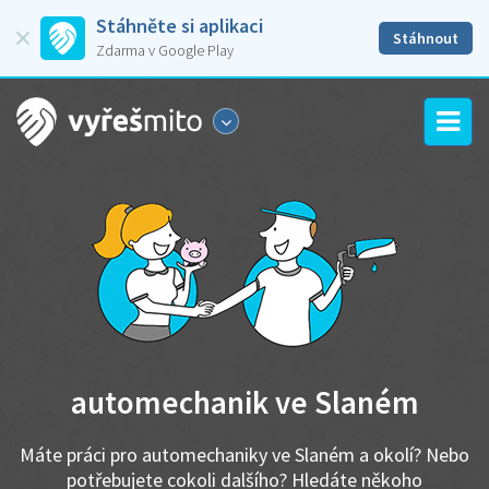
Stáhněte si aplikaci
Stáhnout
Zdarma v Google Play
automechanik ve Slaném
Máte práci pro automechaniky ve Slaném a okolí? Nebo
potřebujete cokoli dalšího? Hledáte někoho