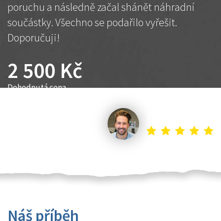
poruchu a následně začal shánět náhradní
součástky. Všechno se podařilo vyřešit.
Doporučuji!
2 500 Kč
Dohodnutá cena
Petr K.
Náš příběh