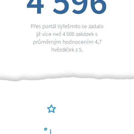
4 596
Přes portál Vyřešmito se zadalo
již více než 4 500 zakázek s
průměrným hodnocením 4,7
hvězdiček z 5.
Ověření šikulové
Odměna po práci