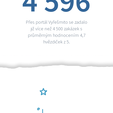
4 596
Přes portál Vyřešmito se zadalo
již více než 4 500 zakázek s
průměrným hodnocením 4,7
hvězdiček z 5.
Ověření šikulové
Odměna po práci