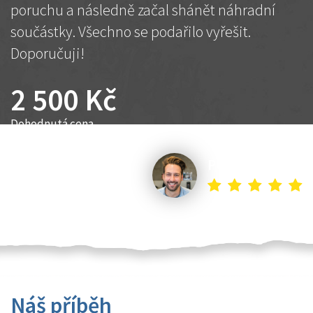
poruchu a následně začal shánět náhradní
součástky. Všechno se podařilo vyřešit.
Doporučuji!
2 500 Kč
Dohodnutá cena
Petr K.
Náš příběh