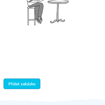
Krok III. - Hodnocení
Vybraný šikula vaše zadání po domluvě a v souladu s
jeho nabídkou vyřeší. Po splnění úkolu mu náleží
dohodnutá odměna. Zda proběhlo vše jak mělo, se
ostatní dozví z vašeho vzájemného hodnocení. A
máte vyřešeno :-)
Přidat zakázku