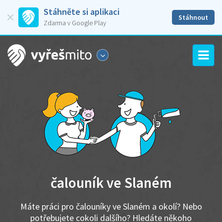
Stáhněte si aplikaci
Stáhnout
Zdarma v Google Play
čalouník ve Slaném
Máte práci pro čalouníky ve Slaném a okolí? Nebo
potřebujete cokoli dalšího? Hledáte někoho