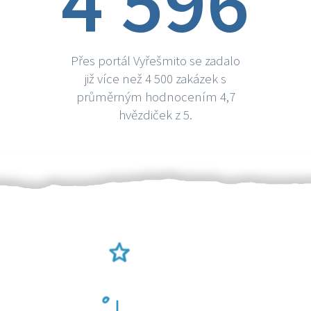
4 596
Přes portál Vyřešmito se zadalo
již více než 4 500 zakázek s
průměrným hodnocením 4,7
hvězdiček z 5.
Ověření šikulové
Odměna po práci