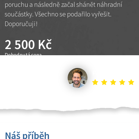
poruchu a následně začal shánět náhradní
součástky. Všechno se podařilo vyřešit.
Doporučuji!
2 500 Kč
Dohodnutá cena
Petr K.
Náš příběh