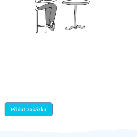
Krok III. - Hodnocení
Vybraný šikula vaše zadání po domluvě a v souladu s
jeho nabídkou vyřeší. Po splnění úkolu mu náleží
dohodnutá odměna. Zda proběhlo vše jak mělo, se
ostatní dozví z vašeho vzájemného hodnocení. A
máte vyřešeno :-)
Přidat zakázku