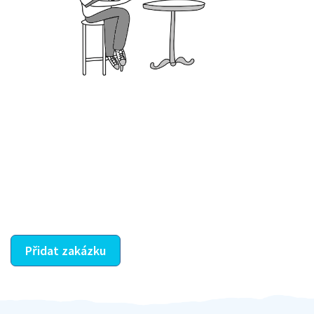
Krok III. - Hodnocení
Vybraný šikula vaše zadání po domluvě a v souladu s
jeho nabídkou vyřeší. Po splnění úkolu mu náleží
dohodnutá odměna. Zda proběhlo vše jak mělo, se
ostatní dozví z vašeho vzájemného hodnocení. A
máte vyřešeno :-)
Přidat zakázku