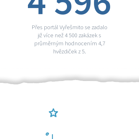
4 596
Přes portál Vyřešmito se zadalo
již více než 4 500 zakázek s
průměrným hodnocením 4,7
hvězdiček z 5.
Ověření šikulové
Odměna po práci