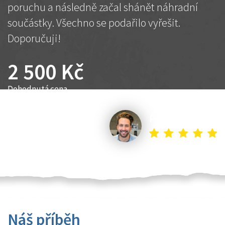
poruchu a následně začal shánět náhradní
součástky. Všechno se podařilo vyřešit.
Doporučuji!
2 500 Kč
Dohodnutá cena
Petr K.
Náš příběh