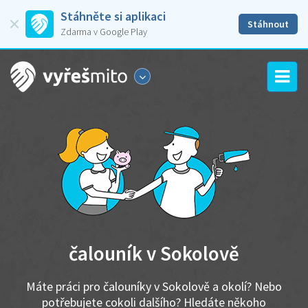
Stáhněte si aplikaci
Stáhnout
Zdarma v Google Play
čalouník v Sokolově
Máte práci pro čalouníky v Sokolově a okolí? Nebo
potřebujete cokoli dalšího? Hledáte někoho